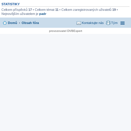
STATISTIKY
Celkem příspěvků
17
• Celkem témat
11
• Celkem zaregistrovaných uživatelů
19
•
Nejnovějším uživatelem je
padr
Domů
Obsah fóra
Kontaktujte nás
Tým
provozovatel DVBExpert