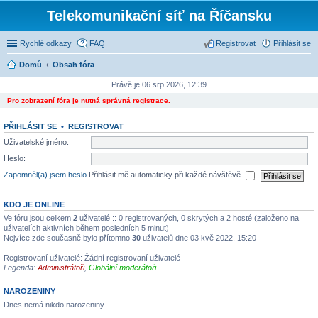
Telekomunikační síť na Říčansku
Rychlé odkazy
FAQ
Registrovat
Přihlásit se
Domů
Obsah fóra
Právě je 06 srp 2026, 12:39
Pro zobrazení fóra je nutná správná registrace.
PŘIHLÁSIT SE
•
REGISTROVAT
Uživatelské jméno:
Heslo:
Zapomněl(a) jsem heslo
Přihlásit mě automaticky při každé návštěvě
KDO JE ONLINE
Ve fóru jsou celkem
2
uživatelé :: 0 registrovaných, 0 skrytých a 2 hosté (založeno na
uživatelích aktivních během posledních 5 minut)
Nejvíce zde současně bylo přítomno
30
uživatelů dne 03 kvě 2022, 15:20
Registrovaní uživatelé: Žádní registrovaní uživatelé
Legenda:
Administrátoři
,
Globální moderátoři
NAROZENINY
Dnes nemá nikdo narozeniny