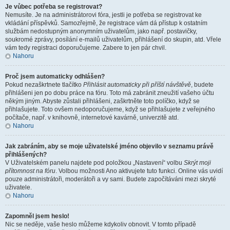
Je vůbec potřeba se registrovat?
Nemusíte. Je na administrátorovi fóra, jestli je potřeba se registrovat ke
vkládání příspěvků. Samozřejmě, že registrace vám dá přístup k ostatním
službám nedostupným anonymním uživatelům, jako např. postavičky,
soukromé zprávy, posílání e-mailů uživatelům, přihlášení do skupin, atd. Vřele
vám tedy registraci doporučujeme. Zabere to jen pár chvil.
Nahoru
Proč jsem automaticky odhlášen?
Pokud nezaškrtnete tlačítko
Přihlásit automaticky při příští návštěvě
, budete
přihlášeni jen po dobu práce na fóru. Toto má zabránit zneužití vašeho účtu
někým jiným. Abyste zůstali přihlášeni, zaškrtněte toto políčko, když se
přihlašujete. Toto ovšem nedoporučujeme, když se přihlašujete z veřejného
počítače, např. v knihovně, internetové kavárně, univerzitě atd.
Nahoru
Jak zabráním, aby se moje uživatelské jméno objevilo v seznamu právě
přihlášených?
V Uživatelském panelu najdete pod položkou „Nastavení“ volbu
Skrýt moji
přítomnost na fóru
. Volbou možnosti
Ano
aktivujete tuto funkci. Online vás uvidí
pouze administrátoři, moderátoři a vy sami. Budete započítáváni mezi skryté
uživatele.
Nahoru
Zapomněl jsem heslo!
Nic se neděje, vaše heslo můžeme kdykoliv obnovit. V tomto případě