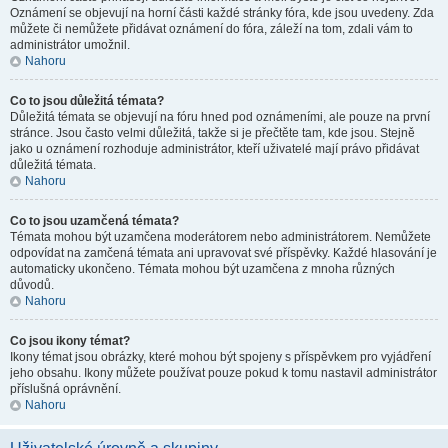
Oznámení se objevují na horní části každé stránky fóra, kde jsou uvedeny. Zda
můžete či nemůžete přidávat oznámení do fóra, záleží na tom, zdali vám to
administrátor umožnil.
Nahoru
Co to jsou důležitá témata?
Důležitá témata se objevují na fóru hned pod oznámeními, ale pouze na první
stránce. Jsou často velmi důležitá, takže si je přečtěte tam, kde jsou. Stejně
jako u oznámení rozhoduje administrátor, kteří uživatelé mají právo přidávat
důležitá témata.
Nahoru
Co to jsou uzamčená témata?
Témata mohou být uzamčena moderátorem nebo administrátorem. Nemůžete
odpovídat na zamčená témata ani upravovat své příspěvky. Každé hlasování je
automaticky ukončeno. Témata mohou být uzamčena z mnoha různých
důvodů.
Nahoru
Co jsou ikony témat?
Ikony témat jsou obrázky, které mohou být spojeny s příspěvkem pro vyjádření
jeho obsahu. Ikony můžete používat pouze pokud k tomu nastavil administrátor
příslušná oprávnění.
Nahoru