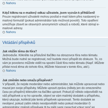
Nahoru
Když kliknu na e-mailový odkaz uživatele, jsem vyzván k přihlášení!
Pouze registrovaní uživatelé mohou posílat e-mail lidem přes nastavený e-
mailový formulář (pokud administrátor tuto možnost povolil). Toto opatření
umožňuje zbavit se otravných anonymních vzkazů a robotů, které sbírají e-
mailové adresy.
Nahoru
Vkládání příspěvků
Jak vložím téma do fóra?
Jednoduše. Klikněte na příslušné tlačítko na obrazovce fóra nebo tématu.
Možná bude nutné se registrovat, než budete moci přispět do diskuze. To, co
vám je povoleno můžete vidět na spodní části fóra nebo tématu (Např.
Můžete
přidat nová téma do tohoto fóra, Můžete hlasovat v tomto fóru, atd.
).
Nahoru
Jak změním nebo smažu příspěvek?
V případě, že nejste moderátor nebo administrátor, tak můžete upravovat nebo
mazat jen svoje příspěvky. Můžete upravit zprávu (někdy jen do omezeného
času po přispění) kliknutím na tlačítko
upravit
. Pokud již někdo odpověděl na
váš příspěvek a vy ho upravíte, objeví se vám malinký dodatek u příspěvku,
který ukazuje, kolikrát jste tento příspěvek upravovali. Tento dodatek se
neobjeví, pokud zatím nikdo neodpověděl nebo pokud moderátor či
administrátor změnili příspěvek (ti by měli sami zanechat vzkaz proč jej