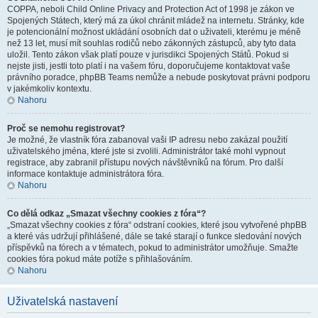
COPPA, neboli Child Online Privacy and Protection Act of 1998 je zákon ve
Spojených Státech, který má za úkol chránit mládež na internetu. Stránky, kde
je potencionální možnost ukládání osobních dat o uživateli, kterému je méně
než 13 let, musí mít souhlas rodičů nebo zákonných zástupců, aby tyto data
uložil. Tento zákon však platí pouze v jurisdikci Spojených Států. Pokud si
nejste jisti, jestli toto platí i na vašem fóru, doporučujeme kontaktovat vaše
právního poradce, phpBB Teams nemůže a nebude poskytovat právni podporu
v jakémkoliv kontextu.
Nahoru
Proč se nemohu registrovat?
Je možné, že vlastník fóra zabanoval vaši IP adresu nebo zakázal použití
uživatelského jména, které jste si zvolili. Administrátor také mohl vypnout
registrace, aby zabranil přístupu nových návštěvníků na fórum. Pro další
informace kontaktuje administrátora fóra.
Nahoru
Co dělá odkaz „Smazat všechny cookies z fóra“?
„Smazat všechny cookies z fóra“ odstraní cookies, které jsou vytvořené phpBB
a které vás udržují přihlášené, dále se také starají o funkce sledování nových
příspěvků na fórech a v tématech, pokud to administrátor umožňuje. Smažte
cookies fóra pokud máte potíže s přihlašováním.
Nahoru
Uživatelská nastavení