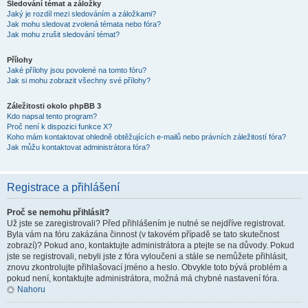
Sledování témat a záložky
Jaký je rozdíl mezi sledováním a záložkami?
Jak mohu sledovat zvolená témata nebo fóra?
Jak mohu zrušit sledování témat?
Přílohy
Jaké přílohy jsou povolené na tomto fóru?
Jak si mohu zobrazit všechny své přílohy?
Záležitosti okolo phpBB 3
Kdo napsal tento program?
Proč není k dispozici funkce X?
Koho mám kontaktovat ohledně obtěžujících e-mailů nebo právních záležitostí fóra?
Jak můžu kontaktovat administrátora fóra?
Registrace a přihlášení
Proč se nemohu přihlásit?
Už jste se zaregistrovali? Před přihlášením je nutné se nejdříve registrovat.
Byla vám na fóru zakázána činnost (v takovém případě se tato skutečnost
zobrazí)? Pokud ano, kontaktujte administrátora a ptejte se na důvody. Pokud
jste se registrovali, nebyli jste z fóra vyloučeni a stále se nemůžete přihlásit,
znovu zkontrolujte přihlašovací jméno a heslo. Obvykle toto bývá problém a
pokud není, kontaktujte administrátora, možná má chybné nastavení fóra.
Nahoru