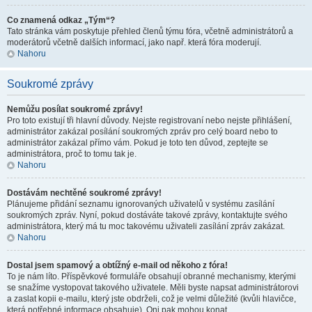
Co znamená odkaz „Tým“?
Tato stránka vám poskytuje přehled členů týmu fóra, včetně administrátorů a
moderátorů včetně dalších informací, jako např. která fóra moderují.
Nahoru
Soukromé zprávy
Nemůžu posílat soukromé zprávy!
Pro toto existují tři hlavní důvody. Nejste registrovaní nebo nejste přihlášení,
administrátor zakázal posílání soukromých zpráv pro celý board nebo to
administrátor zakázal přímo vám. Pokud je toto ten důvod, zeptejte se
administrátora, proč to tomu tak je.
Nahoru
Dostávám nechtěné soukromé zprávy!
Plánujeme přidání seznamu ignorovaných uživatelů v systému zasílání
soukromých zpráv. Nyní, pokud dostáváte takové zprávy, kontaktujte svého
administrátora, který má tu moc takovému uživateli zasílání zpráv zakázat.
Nahoru
Dostal jsem spamový a obtížný e-mail od někoho z fóra!
To je nám líto. Příspěvkové formuláře obsahují obranné mechanismy, kterými
se snažíme vystopovat takového uživatele. Měli byste napsat administrátorovi
a zaslat kopii e-mailu, který jste obdrželi, což je velmi důležité (kvůli hlavičce,
která potřebné informace obsahuje). Oni pak mohou konat.