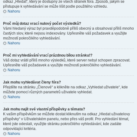
odkaz „Hledat“, který je dostupný ze všech stránek fóra. Způsob, jakým se
přistupuje k vyhledávání se může lišit podle použitého vzhledu.
Nahoru
Proč můj dotaz vrací nulový počet výsledků?
Vámi hledaný výraz byl pravděpodobně příliš obecný a obsahoval příliš mnoho
častých slov, které nejsou indexovány. Upřesněte váš požadavek a využijte
možností pokročilého vyhledávání.
Nahoru
Proč mi vyhledávání vrací prázdnou bílou stránku!?
Váš dotaz vrátil příliš mnoho výsledků, které server nebyl schopen zpracovat.
Upřesněte váš požadavek a využijte možností pokročilého vyhledávání.
Nahoru
Jak mohu vyhledávat členy fóra?
Přejděte na stránku „Členové“ a klikněte na odkaz „Vyhledat uživatele“, kde
můžete pomocí různých parametrů uživatele vyhledat.
Nahoru
Jak mohu najít své vlastní příspěvky a témata?
K vašim příspěvkům se můžete dostat kliknutím na odkaz „Hledat uživatelovy
příspěvky“ v Uživatelském panelu, nebo přes váš profil. Pro vyhledání témat,
které jste odeslali, využijte stránku pokročilého vyhledávání, kde zadáte
odpovídající kritéria.
Nahoru