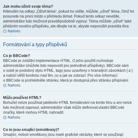
Jak mohu oživit svoje téma?
Kliknutím na odkaz „Oživit téma“, pokud ho vidíte, můžete „oživit“ téma, čímž ho
posunete na první místo v přehledu témat. Pokud tento odkaz nevidíte,
administrátor tuto možnost pravděpodobně vypnul. Téma můžete „oživit“ také
přidáním nového příspěvku, ale dbejte na to, abyste neporušili pravidla fóra.
Nahoru
Formátování a typy příspěvků
Co je BBCode?
BBCode je zvláštní implementace HTML. O jeho použití rozhoduje
administrátor (můžete toto nepovolit pro jednotlivé příspěvky). BBCode sám
o sobě je podobný stylu HTML, tagy jsou uzavřeny v hranatých závorkách [ a ]
a nabízí větší kontrolu nad tím, co a jak se zobrazí. Pro více informací
o BBCode si prohlédněte stránku, která je dostupná přes stránku přispívání.
Nahoru
Můžu používat HTML?
Bohužel nelze používat jakékoliv HTML formátování na tomto fóru a ani nelze
tuto možnost zapnout, administrátor však může definovat vlastní BBCode
značky, které mohou HTML nahradit.
Nahoru
Co to jsou smajlíci (emotikony)?
Smajlíci, neboli emotikony jsou malé grafické obrázky, které se používají