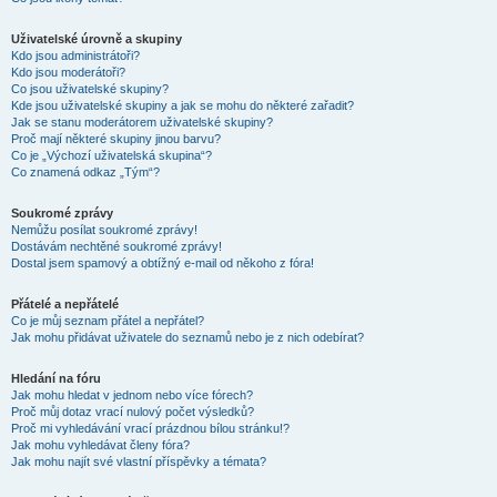
Uživatelské úrovně a skupiny
Kdo jsou administrátoři?
Kdo jsou moderátoři?
Co jsou uživatelské skupiny?
Kde jsou uživatelské skupiny a jak se mohu do některé zařadit?
Jak se stanu moderátorem uživatelské skupiny?
Proč mají některé skupiny jinou barvu?
Co je „Výchozí uživatelská skupina“?
Co znamená odkaz „Tým“?
Soukromé zprávy
Nemůžu posílat soukromé zprávy!
Dostávám nechtěné soukromé zprávy!
Dostal jsem spamový a obtížný e-mail od někoho z fóra!
Přátelé a nepřátelé
Co je můj seznam přátel a nepřátel?
Jak mohu přidávat uživatele do seznamů nebo je z nich odebírat?
Hledání na fóru
Jak mohu hledat v jednom nebo více fórech?
Proč můj dotaz vrací nulový počet výsledků?
Proč mi vyhledávání vrací prázdnou bílou stránku!?
Jak mohu vyhledávat členy fóra?
Jak mohu najít své vlastní příspěvky a témata?