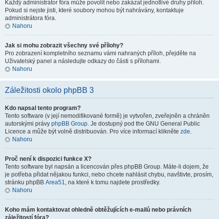
Každý administrátor fóra může povolit nebo zakázat jednotlivé druhy příloh.
Pokud si nejste jisti, které soubory mohou být nahrávány, kontaktuje
administrátora fóra.
Nahoru
Jak si mohu zobrazit všechny své přílohy?
Pro zobrazení kompletního seznamu vámi nahraných příloh, přejděte na
Uživatelský panel a následujte odkazy do části s přílohami.
Nahoru
Záležitosti okolo phpBB 3
Kdo napsal tento program?
Tento software (v její nemodifikované formě) je vytvořen, zveřejněn a chráněn
autorskými právy
phpBB Group
. Je dostupný pod the GNU General Public
Licence a může být volně distribuován. Pro více informací klikněte
zde
.
Nahoru
Proč není k dispozici funkce X?
Tento software byl napsán a licencován přes phpBB Group. Máte-li dojem, že
je potřeba přidat nějakou funkci, nebo chcete nahlásit chybu, navštivte, prosím,
stránku phpBB
Area51
, na které k tomu najdete prostředky.
Nahoru
Koho mám kontaktovat ohledně obtěžujících e-mailů nebo právních
záležitostí fóra?