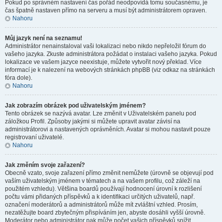
Pokud po správném nastavení čas pořád neodpovídá tomu současnému, je
čas špatně nastaven přímo na serveru a musí být administrátorem opraven.
Nahoru
Můj jazyk není na seznamu!
Administrátor nenainstaloval vaši lokalizaci nebo nikdo nepřeložil fórum do
vašeho jazyka. Zkuste administrátora požádat o instalaci vašeho jazyka. Pokud
lokalizace ve vašem jazyce neexistuje, můžete vytvořit nový překlad. Více
informací je k nalezení na webových stránkách phpBB (viz odkaz na stránkách
fóra dole).
Nahoru
Jak zobrazím obrázek pod uživatelským jménem?
Tento obrázek se nazývá avatar. Lze změnit v Uživatelském panelu pod
záložkou Profil. Způsoby jakými si můžete upravit avatar závisí na
administrátorovi a nastavených oprávněních. Avatar si mohou nastavit pouze
registrovaní uživatelé.
Nahoru
Jak změním svoje zařazení?
Obecně vzato, svoje zařazení přímo změnit nemůžete (úrovně se objevují pod
vaším uživatelským jménem v tématech a na vašem profilu, což záleží na
použitém vzhledu). Většina boardů používají hodnocení úrovní k rozlišení
počtu vámi přidaných příspěvků a k identifikaci určitých uživatelů, např.
označení moderátorů a administrátorů může mít zvláštní vzhled. Prosím,
nezatěžujte board zbytečným přispíváním jen, abyste dosáhli vyšší úrovně.
Moderátor nebo administrátor pak může počet vašich příspěvků snížit.