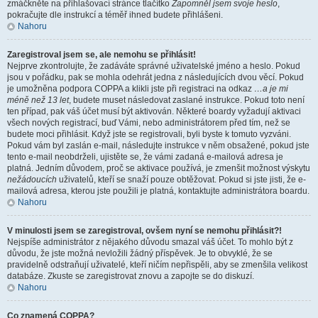
zmáčkněte na přihlašovací stránce tlačítko
Zapomněl jsem svoje heslo
,
pokračujte dle instrukcí a téměř ihned budete přihlášeni.
Nahoru
Zaregistroval jsem se, ale nemohu se přihlásit!
Nejprve zkontrolujte, že zadáváte správné uživatelské jméno a heslo. Pokud
jsou v pořádku, pak se mohla odehrát jedna z následujících dvou věcí. Pokud
je umožněna podpora COPPA a klikli jste při registraci na odkaz
…a je mi
méně než 13 let
, budete muset následovat zaslané instrukce. Pokud toto není
ten případ, pak váš účet musí být aktivován. Některé boardy vyžadují aktivaci
všech nových registrací, buď Vámi, nebo administrátorem před tím, než se
budete moci přihlásit. Když jste se registrovali, byli byste k tomuto vyzváni.
Pokud vám byl zaslán e-mail, následujte instrukce v něm obsažené, pokud jste
tento e-mail neobdrželi, ujistěte se, že vámi zadaná e-mailová adresa je
platná. Jedním důvodem, proč se aktivace používá, je zmenšit možnost výskytu
nežádoucích
uživatelů, kteří se snaží pouze obtěžovat. Pokud si jste jisti, že e-
mailová adresa, kterou jste použili je platná, kontaktujte administrátora boardu.
Nahoru
V minulosti jsem se zaregistroval, ovšem nyní se nemohu přihlásit?!
Nejspíše administrátor z nějakého důvodu smazal váš účet. To mohlo být z
důvodu, že jste možná nevložili žádný příspěvek. Je to obvyklé, že se
pravidelně odstraňují uživatelé, kteří ničím nepřispěli, aby se zmenšila velikost
databáze. Zkuste se zaregistrovat znovu a zapojte se do diskuzí.
Nahoru
Co znamená COPPA?