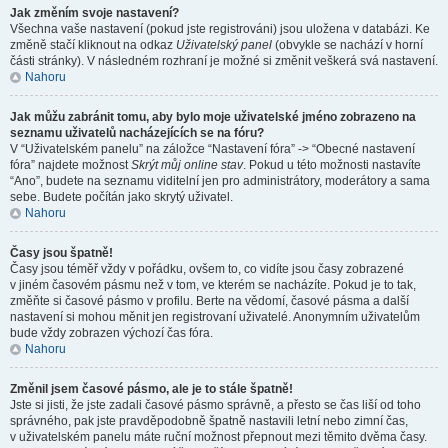
Jak změním svoje nastavení?
Všechna vaše nastavení (pokud jste registrováni) jsou uložena v databázi. Ke
změně stačí kliknout na odkaz
Uživatelský panel
(obvykle se nachází v horní
části stránky). V následném rozhraní je možné si změnit veškerá svá nastavení.
Nahoru
Jak můžu zabránit tomu, aby bylo moje uživatelské jméno zobrazeno na
seznamu uživatelů nacházejících se na fóru?
V “Uživatelském panelu” na záložce “Nastavení fóra” -> “Obecné nastavení
fóra” najdete možnost
Skrýt můj online stav
. Pokud u této možnosti nastavíte
“Ano”, budete na seznamu viditelní jen pro administrátory, moderátory a sama
sebe. Budete počítán jako skrytý uživatel.
Nahoru
Časy jsou špatně!
Časy jsou téměř vždy v pořádku, ovšem to, co vidíte jsou časy zobrazené
v jiném časovém pásmu než v tom, ve kterém se nacházíte. Pokud je to tak,
změňte si časové pásmo v profilu. Berte na vědomí, časové pásma a další
nastavení si mohou měnit jen registrovaní uživatelé. Anonymním uživatelům
bude vždy zobrazen výchozí čas fóra.
Nahoru
Změnil jsem časové pásmo, ale je to stále špatně!
Jste si jisti, že jste zadali časové pásmo správně, a přesto se čas liší od toho
správného, pak jste pravděpodobně špatně nastavili letní nebo zimní čas,
v uživatelském panelu máte ruční možnost přepnout mezi těmito dvěma časy.