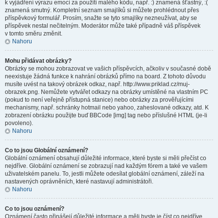
k vyjádření výrazu emocí za použití malého kódu, např. :) znamená šťastný, :(
znamená smutný. Kompletní seznam smajlíků si můžete prohlédnout přes
příspěvkový formulář. Prosím, snažte se tyto smajlíky nezneužívat, aby se
příspěvek nestal nečitelným. Moderátor může také případně váš příspěvek
v tomto směru změnit.
Nahoru
Mohu přidávat obrázky?
Obrázky se mohou zobrazovat ve vašich příspěvcích, ačkoliv v současné době
neexistuje žádná funkce k nahrání obrázků přímo na board. Z tohoto důvodu
musíte uvést na takový obrázek odkaz, např. http://www.priklad.cz/muj-
obrazek.png. Nemůžete vytvářet odkazy na obrázky umístěné na vlastním PC
(pokud to není veřejně přístupná stanice) nebo obrázky za prověřujícími
mechanismy, např. schránky hotmail nebo yahoo, zaheslované odkazy, atd. K
zobrazení obrázku použijte buď BBCode [img] tag nebo příslušné HTML (je-li
povoleno).
Nahoru
Co to jsou Globální oznámení?
Globální oznámení obsahují důležité informace, které byste si měli přečíst co
nejdříve. Globální oznámení se zobrazují nad každým fórem a také ve vašem
uživatelském panelu. To, jestli můžete odesílat globální oznámení, záleží na
nastavených oprávněních, které nastavují administrátoři.
Nahoru
Co to jsou oznámení?
Oznámení často přinášejí důležité informace a měli byste je číst co nejdříve.