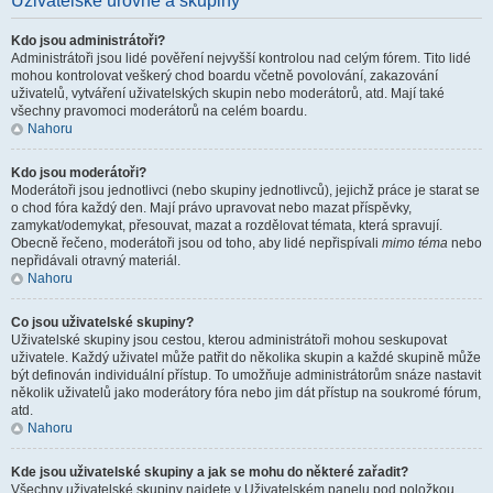
Uživatelské úrovně a skupiny
Kdo jsou administrátoři?
Administrátoři jsou lidé pověření nejvyšší kontrolou nad celým fórem. Tito lidé
mohou kontrolovat veškerý chod boardu včetně povolování, zakazování
uživatelů, vytváření uživatelských skupin nebo moderátorů, atd. Mají také
všechny pravomoci moderátorů na celém boardu.
Nahoru
Kdo jsou moderátoři?
Moderátoři jsou jednotlivci (nebo skupiny jednotlivců), jejichž práce je starat se
o chod fóra každý den. Mají právo upravovat nebo mazat příspěvky,
zamykat/odemykat, přesouvat, mazat a rozdělovat témata, která spravují.
Obecně řečeno, moderátoři jsou od toho, aby lidé nepřispívali
mimo téma
nebo
nepřidávali otravný materiál.
Nahoru
Co jsou uživatelské skupiny?
Uživatelské skupiny jsou cestou, kterou administrátoři mohou seskupovat
uživatele. Každý uživatel může patřit do několika skupin a každé skupině může
být definován individuální přístup. To umožňuje administrátorům snáze nastavit
několik uživatelů jako moderátory fóra nebo jim dát přístup na soukromé fórum,
atd.
Nahoru
Kde jsou uživatelské skupiny a jak se mohu do některé zařadit?
Všechny uživatelské skupiny najdete v Uživatelském panelu pod položkou