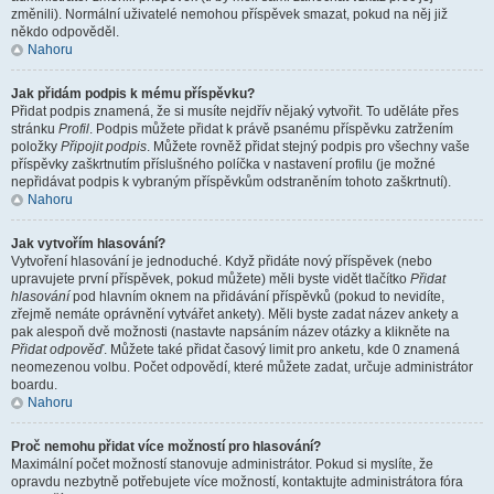
změnili). Normální uživatelé nemohou příspěvek smazat, pokud na něj již
někdo odpověděl.
Nahoru
Jak přidám podpis k mému příspěvku?
Přidat podpis znamená, že si musíte nejdřív nějaký vytvořit. To uděláte přes
stránku
Profil
. Podpis můžete přidat k právě psanému příspěvku zatržením
položky
Připojit podpis
. Můžete rovněž přidat stejný podpis pro všechny vaše
příspěvky zaškrtnutím příslušného políčka v nastavení profilu (je možné
nepřidávat podpis k vybraným příspěvkům odstraněním tohoto zaškrtnutí).
Nahoru
Jak vytvořím hlasování?
Vytvoření hlasování je jednoduché. Když přidáte nový příspěvek (nebo
upravujete první příspěvek, pokud můžete) měli byste vidět tlačítko
Přidat
hlasování
pod hlavním oknem na přidávání příspěvků (pokud to nevidíte,
zřejmě nemáte oprávnění vytvářet ankety). Měli byste zadat název ankety a
pak alespoň dvě možnosti (nastavte napsáním název otázky a klikněte na
Přidat odpověď
. Můžete také přidat časový limit pro anketu, kde 0 znamená
neomezenou volbu. Počet odpovědí, které můžete zadat, určuje administrátor
boardu.
Nahoru
Proč nemohu přidat více možností pro hlasování?
Maximální počet možností stanovuje administrátor. Pokud si myslíte, že
opravdu nezbytně potřebujete více možností, kontaktujte administrátora fóra