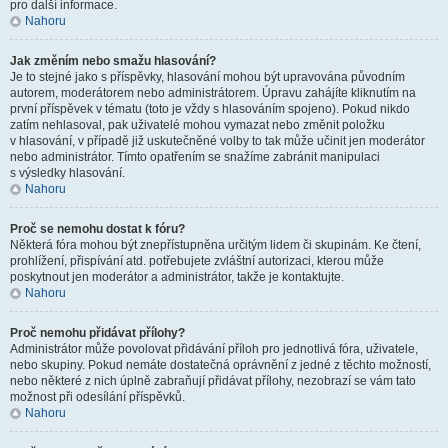
pro další informace.
Nahoru
Jak změním nebo smažu hlasování?
Je to stejné jako s příspěvky, hlasování mohou být upravována původním
autorem, moderátorem nebo administrátorem. Úpravu zahájíte kliknutím na
první příspěvek v tématu (toto je vždy s hlasováním spojeno). Pokud nikdo
zatím nehlasoval, pak uživatelé mohou vymazat nebo změnit položku
v hlasování, v případě již uskutečněné volby to tak může učinit jen moderátor
nebo administrátor. Tímto opatřením se snažíme zabránit manipulaci
s výsledky hlasování.
Nahoru
Proč se nemohu dostat k fóru?
Některá fóra mohou být znepřístupněna určitým lidem či skupinám. Ke čtení,
prohlížení, přispívání atd. potřebujete zvláštní autorizaci, kterou může
poskytnout jen moderátor a administrátor, takže je kontaktujte.
Nahoru
Proč nemohu přidávat přílohy?
Administrátor může povolovat přidávání příloh pro jednotlivá fóra, uživatele,
nebo skupiny. Pokud nemáte dostatečná oprávnění z jedné z těchto možností,
nebo některé z nich úplně zabraňují přidávat přílohy, nezobrazí se vám tato
možnost při odesílání příspěvků.
Nahoru