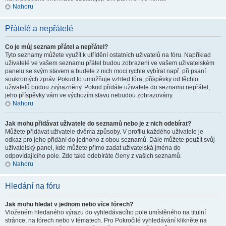
Nahoru
Přátelé a nepřátelé
Co je můj seznam přátel a nepřátel?
Tyto seznamy můžete využít k utřídění ostatních uživatelů na fóru. Například
uživatelé ve vašem seznamu přátel budou zobrazeni ve vašem uživatelském
panelu se svým stavem a budete z nich moci rychle vybírat např. při psaní
soukromých zpráv. Pokud to umožňuje vzhled fóra, příspěvky od těchto
uživatelů budou zvýrazněny. Pokud přidáte uživatele do seznamu nepřátel,
jeho příspěvky vám ve výchozím stavu nebudou zobrazovány.
Nahoru
Jak mohu přidávat uživatele do seznamů nebo je z nich odebírat?
Můžete přidávat uživatele dvěma způsoby. V profilu každého uživatele je
odkaz pro jeho přidání do jednoho z obou seznamů. Dále můžete použít svůj
uživatelský panel, kde můžete přímo zadat uživatelská jména do
odpovídajícího pole. Zde také odebíráte členy z vašich seznamů.
Nahoru
Hledání na fóru
Jak mohu hledat v jednom nebo více fórech?
Vloženém hledaného výrazu do vyhledávacího pole umístěného na titulní
stránce, na fórech nebo v tématech. Pro Pokročilé vyhledávání klikněte na