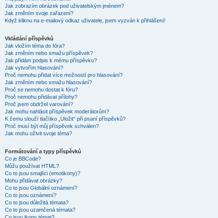
Jak zobrazím obrázek pod uživatelským jménem?
Jak změním svoje zařazení?
Když kliknu na e-mailový odkaz uživatele, jsem vyzván k přihlášení!
Vkládání příspěvků
Jak vložím téma do fóra?
Jak změním nebo smažu příspěvek?
Jak přidám podpis k mému příspěvku?
Jak vytvořím hlasování?
Proč nemohu přidat více možností pro hlasování?
Jak změním nebo smažu hlasování?
Proč se nemohu dostat k fóru?
Proč nemohu přidávat přílohy?
Proč jsem obdržel varování?
Jak mohu nahlásit příspěvek moderátorům?
K čemu slouží tlačítko „Uložit“ při psaní příspěvků?
Proč musí být můj příspěvek schválen?
Jak mohu oživit svoje téma?
Formátování a typy příspěvků
Co je BBCode?
Můžu používat HTML?
Co to jsou smajlíci (emotikony)?
Mohu přidávat obrázky?
Co to jsou Globální oznámení?
Co to jsou oznámení?
Co to jsou důležitá témata?
Co to jsou uzamčená témata?
Co jsou ikony témat?