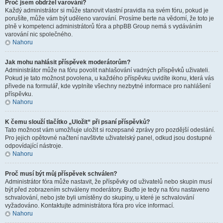
Proč jsem obdržel varování?
Každý administrátor si může stanovit vlastní pravidla na svém fóru, pokud je
porušíte, může vám být uděleno varování. Prosíme berte na vědomí, že toto je
plně v kompetenci administrátorů fóra a phpBB Group nemá s vydáváním
varování nic společného.
Nahoru
Jak mohu nahlásit příspěvek moderátorům?
Administrátor může na fóru povolit nahlašování vadných příspěvků uživateli.
Pokud je tato možnost povolena, u každého příspěvku uvidíte ikonu, která vás
přivede na formulář, kde vyplníte všechny nezbytné informace pro nahlášení
příspěvku.
Nahoru
K čemu slouží tlačítko „Uložit“ při psaní příspěvků?
Tato možnost vám umožňuje uložit si rozepsané zprávy pro pozdější odeslání.
Pro jejich opětovné načtení navštivte uživatelský panel, odkud jsou dostupné
odpovídající nástroje.
Nahoru
Proč musí být můj příspěvek schválen?
Administrátor fóra může nastavit, že příspěvky od uživatelů nebo skupin musí
být před zobrazením schváleny moderátory. Buďto je tedy na fóru nastaveno
schvalování, nebo jste byli umístěny do skupiny, u které je schvalování
vyžadováno. Kontaktujte administrátora fóra pro více informací.
Nahoru