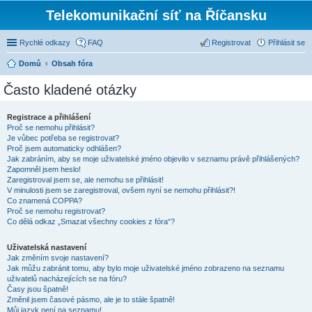
Telekomunikační síť na Říčansku
Rychlé odkazy
FAQ
Registrovat
Přihlásit se
Domů
Obsah fóra
Často kladené otázky
Registrace a přihlášení
Proč se nemohu přihlásit?
Je vůbec potřeba se registrovat?
Proč jsem automaticky odhlášen?
Jak zabráním, aby se moje uživatelské jméno objevilo v seznamu právě přihlášených?
Zapomněl jsem heslo!
Zaregistroval jsem se, ale nemohu se přihlásit!
V minulosti jsem se zaregistroval, ovšem nyní se nemohu přihlásit?!
Co znamená COPPA?
Proč se nemohu registrovat?
Co dělá odkaz „Smazat všechny cookies z fóra“?
Uživatelská nastavení
Jak změním svoje nastavení?
Jak můžu zabránit tomu, aby bylo moje uživatelské jméno zobrazeno na seznamu
uživatelů nacházejících se na fóru?
Časy jsou špatně!
Změnil jsem časové pásmo, ale je to stále špatně!
Můj jazyk není na seznamu!