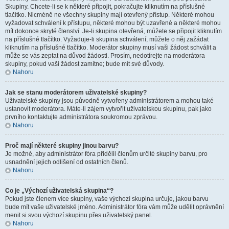
Skupiny. Chcete-li se k některé připojit, pokračujte kliknutím na příslušné
tlačítko. Nicméně ne všechny skupiny mají otevřený přístup. Některé mohou
vyžadovat schválení k přístupu, některé mohou být uzavřené a některé mohou
mít dokonce skryté členství. Je-li skupina otevřená, můžete se připojit kliknutím
na příslušné tlačítko. Vyžaduje-li skupina schválení, můžete o něj zažádat
kliknutím na příslušné tlačítko. Moderátor skupiny musí vaši žádost schválit a
může se vás zeptat na důvod žádosti. Prosím, nedotírejte na moderátora
skupiny, pokud vaši žádost zamítne; bude mít své důvody.
Nahoru
Jak se stanu moderátorem uživatelské skupiny?
Uživatelské skupiny jsou původně vytvořeny administrátorem a mohou také
ustanovit moderátora. Máte-li zájem vytvořit uživatelskou skupinu, pak jako
prvního kontaktujte administrátora soukromou zprávou.
Nahoru
Proč mají některé skupiny jinou barvu?
Je možné, aby administrátor fóra přidělil členům určité skupiny barvu, pro
usnadnění jejich odlišení od ostatních členů.
Nahoru
Co je „Výchozí uživatelská skupina“?
Pokud jste členem více skupiny, vaše výchozí skupina určuje, jakou barvu
bude mít vaše uživatelské jméno. Administrátor fóra vám může udělit oprávnění
menit si svou výchozí skupinu přes uživatelský panel.
Nahoru