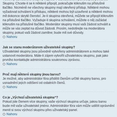
Skupiny. Chcete-li se k některé připojit, pokračujte kliknutím na příslušné
tlačítko. Nicméně ne všechny skupiny mají otevřený přístup. Některé mohou
vyžadovat schválení k přístupu, některé mohou být uzavřené a některé mohou
mít dokonce skryté členství. Je-li skupina otevřená, můžete se připojit kliknutím
na příslušné tlačítko. Vyžaduje-li skupina schválení, můžete o něj zažádat
kliknutím na příslušné tlačítko. Moderátor skupiny musí vaši žádost schválit a
může se vás zeptat na důvod žádosti. Prosím, nedotírejte na moderátora
skupiny, pokud vaši žádost zamítne; bude mít své důvody.
Nahoru
Jak se stanu moderátorem uživatelské skupiny?
Uživatelské skupiny jsou původně vytvořeny administrátorem a mohou také
ustanovit moderátora. Máte-li zájem vytvořit uživatelskou skupinu, pak jako
prvního kontaktujte administrátora soukromou zprávou.
Nahoru
Proč mají některé skupiny jinou barvu?
Je možné, aby administrátor fóra přidělil členům určité skupiny barvu, pro
usnadnění jejich odlišení od ostatních členů.
Nahoru
Co je „Výchozí uživatelská skupina“?
Pokud jste členem více skupiny, vaše výchozí skupina určuje, jakou barvu
bude mít vaše uživatelské jméno. Administrátor fóra vám může udělit oprávnění
menit si svou výchozí skupinu přes uživatelský panel.
Nahoru