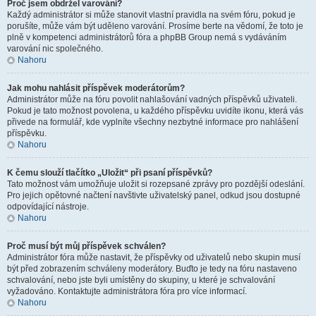
Proč jsem obdržel varování?
Každý administrátor si může stanovit vlastní pravidla na svém fóru, pokud je
porušíte, může vám být uděleno varování. Prosíme berte na vědomí, že toto je
plně v kompetenci administrátorů fóra a phpBB Group nemá s vydáváním
varování nic společného.
Nahoru
Jak mohu nahlásit příspěvek moderátorům?
Administrátor může na fóru povolit nahlašování vadných příspěvků uživateli.
Pokud je tato možnost povolena, u každého příspěvku uvidíte ikonu, která vás
přivede na formulář, kde vyplníte všechny nezbytné informace pro nahlášení
příspěvku.
Nahoru
K čemu slouží tlačítko „Uložit“ při psaní příspěvků?
Tato možnost vám umožňuje uložit si rozepsané zprávy pro pozdější odeslání.
Pro jejich opětovné načtení navštivte uživatelský panel, odkud jsou dostupné
odpovídající nástroje.
Nahoru
Proč musí být můj příspěvek schválen?
Administrátor fóra může nastavit, že příspěvky od uživatelů nebo skupin musí
být před zobrazením schváleny moderátory. Buďto je tedy na fóru nastaveno
schvalování, nebo jste byli umístěny do skupiny, u které je schvalování
vyžadováno. Kontaktujte administrátora fóra pro více informací.
Nahoru