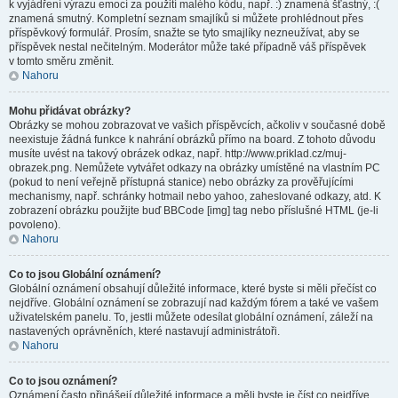
k vyjádření výrazu emocí za použití malého kódu, např. :) znamená šťastný, :(
znamená smutný. Kompletní seznam smajlíků si můžete prohlédnout přes
příspěvkový formulář. Prosím, snažte se tyto smajlíky nezneužívat, aby se
příspěvek nestal nečitelným. Moderátor může také případně váš příspěvek
v tomto směru změnit.
Nahoru
Mohu přidávat obrázky?
Obrázky se mohou zobrazovat ve vašich příspěvcích, ačkoliv v současné době
neexistuje žádná funkce k nahrání obrázků přímo na board. Z tohoto důvodu
musíte uvést na takový obrázek odkaz, např. http://www.priklad.cz/muj-
obrazek.png. Nemůžete vytvářet odkazy na obrázky umístěné na vlastním PC
(pokud to není veřejně přístupná stanice) nebo obrázky za prověřujícími
mechanismy, např. schránky hotmail nebo yahoo, zaheslované odkazy, atd. K
zobrazení obrázku použijte buď BBCode [img] tag nebo příslušné HTML (je-li
povoleno).
Nahoru
Co to jsou Globální oznámení?
Globální oznámení obsahují důležité informace, které byste si měli přečíst co
nejdříve. Globální oznámení se zobrazují nad každým fórem a také ve vašem
uživatelském panelu. To, jestli můžete odesílat globální oznámení, záleží na
nastavených oprávněních, které nastavují administrátoři.
Nahoru
Co to jsou oznámení?
Oznámení často přinášejí důležité informace a měli byste je číst co nejdříve.