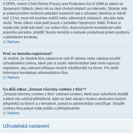
COPPA, neboli Child Online Privacy and Protection Act of 1998 je zákon ve
Spojených Státech, který má za úkol chránit mládež na internetu. Stránky, kde
je potencionální možnost ukládání osobních dat o uživateli, kterému je méně
než 13 let, musí mít souhlas rodičů nebo zákonných zástupců, aby tyto data
uložil. Tento zákon však platí pouze v jurisdikci Spojených Států. Pokud si
nejste jisti, jestli toto platí i na vašem fóru, doporučujeme kontaktovat vaše
právního poradce, phpBB Teams nemůže a nebude poskytovat právni podporu
v jakémkoliv kontextu.
Nahoru
Proč se nemohu registrovat?
Je možné, že vlastník fóra zabanoval vaši IP adresu nebo zakázal použití
uživatelského jména, které jste si zvolili. Administrátor také mohl vypnout
registrace, aby zabranil přístupu nových návštěvníků na fórum. Pro další
informace kontaktuje administrátora fóra.
Nahoru
Co dělá odkaz „Smazat všechny cookies z fóra“?
„Smazat všechny cookies z fóra“ odstraní cookies, které jsou vytvořené phpBB
a které vás udržují přihlášené, dále se také starají o funkce sledování nových
příspěvků na fórech a v tématech, pokud to administrátor umožňuje. Smažte
cookies fóra pokud máte potíže s přihlašováním.
Nahoru
Uživatelská nastavení