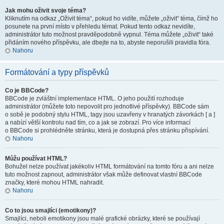
Jak mohu oživit svoje téma?
Kliknutím na odkaz „Oživit téma“, pokud ho vidíte, můžete „oživit“ téma, čímž ho
posunete na první místo v přehledu témat. Pokud tento odkaz nevidíte,
administrátor tuto možnost pravděpodobně vypnul. Téma můžete „oživit“ také
přidáním nového příspěvku, ale dbejte na to, abyste neporušili pravidla fóra.
Nahoru
Formátování a typy příspěvků
Co je BBCode?
BBCode je zvláštní implementace HTML. O jeho použití rozhoduje
administrátor (můžete toto nepovolit pro jednotlivé příspěvky). BBCode sám
o sobě je podobný stylu HTML, tagy jsou uzavřeny v hranatých závorkách [ a ]
a nabízí větší kontrolu nad tím, co a jak se zobrazí. Pro více informací
o BBCode si prohlédněte stránku, která je dostupná přes stránku přispívání.
Nahoru
Můžu používat HTML?
Bohužel nelze používat jakékoliv HTML formátování na tomto fóru a ani nelze
tuto možnost zapnout, administrátor však může definovat vlastní BBCode
značky, které mohou HTML nahradit.
Nahoru
Co to jsou smajlíci (emotikony)?
Smajlíci, neboli emotikony jsou malé grafické obrázky, které se používají