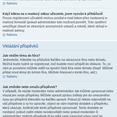
Nahoru
Když kliknu na e-mailový odkaz uživatele, jsem vyzván k přihlášení!
Pouze registrovaní uživatelé mohou posílat e-mail lidem přes nastavený e-
mailový formulář (pokud administrátor tuto možnost povolil). Toto opatření
umožňuje zbavit se otravných anonymních vzkazů a robotů, které sbírají e-
mailové adresy.
Nahoru
Vkládání příspěvků
Jak vložím téma do fóra?
Jednoduše. Klikněte na příslušné tlačítko na obrazovce fóra nebo tématu.
Možná bude nutné se registrovat, než budete moci přispět do diskuze. To, co
vám je povoleno můžete vidět na spodní části fóra nebo tématu (Např.
Můžete
přidat nová téma do tohoto fóra, Můžete hlasovat v tomto fóru, atd.
).
Nahoru
Jak změním nebo smažu příspěvek?
V případě, že nejste moderátor nebo administrátor, tak můžete upravovat nebo
mazat jen svoje příspěvky. Můžete upravit zprávu (někdy jen do omezeného
času po přispění) kliknutím na tlačítko
upravit
. Pokud již někdo odpověděl na
váš příspěvek a vy ho upravíte, objeví se vám malinký dodatek u příspěvku,
který ukazuje, kolikrát jste tento příspěvek upravovali. Tento dodatek se
neobjeví, pokud zatím nikdo neodpověděl nebo pokud moderátor či
administrátor změnili příspěvek (ti by měli sami zanechat vzkaz proč jej