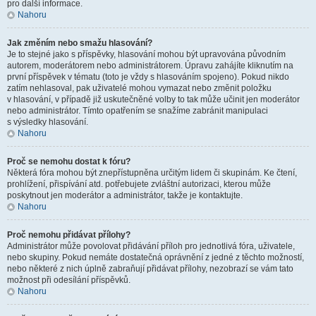
pro další informace.
Nahoru
Jak změním nebo smažu hlasování?
Je to stejné jako s příspěvky, hlasování mohou být upravována původním
autorem, moderátorem nebo administrátorem. Úpravu zahájíte kliknutím na
první příspěvek v tématu (toto je vždy s hlasováním spojeno). Pokud nikdo
zatím nehlasoval, pak uživatelé mohou vymazat nebo změnit položku
v hlasování, v případě již uskutečněné volby to tak může učinit jen moderátor
nebo administrátor. Tímto opatřením se snažíme zabránit manipulaci
s výsledky hlasování.
Nahoru
Proč se nemohu dostat k fóru?
Některá fóra mohou být znepřístupněna určitým lidem či skupinám. Ke čtení,
prohlížení, přispívání atd. potřebujete zvláštní autorizaci, kterou může
poskytnout jen moderátor a administrátor, takže je kontaktujte.
Nahoru
Proč nemohu přidávat přílohy?
Administrátor může povolovat přidávání příloh pro jednotlivá fóra, uživatele,
nebo skupiny. Pokud nemáte dostatečná oprávnění z jedné z těchto možností,
nebo některé z nich úplně zabraňují přidávat přílohy, nezobrazí se vám tato
možnost při odesílání příspěvků.
Nahoru