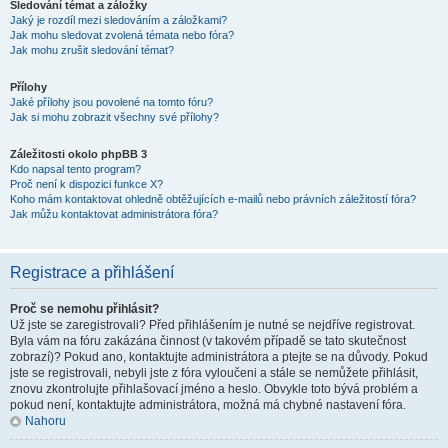
Sledování témat a záložky
Jaký je rozdíl mezi sledováním a záložkami?
Jak mohu sledovat zvolená témata nebo fóra?
Jak mohu zrušit sledování témat?
Přílohy
Jaké přílohy jsou povolené na tomto fóru?
Jak si mohu zobrazit všechny své přílohy?
Záležitosti okolo phpBB 3
Kdo napsal tento program?
Proč není k dispozici funkce X?
Koho mám kontaktovat ohledně obtěžujících e-mailů nebo právních záležitostí fóra?
Jak můžu kontaktovat administrátora fóra?
Registrace a přihlášení
Proč se nemohu přihlásit?
Už jste se zaregistrovali? Před přihlášením je nutné se nejdříve registrovat.
Byla vám na fóru zakázána činnost (v takovém případě se tato skutečnost
zobrazí)? Pokud ano, kontaktujte administrátora a ptejte se na důvody. Pokud
jste se registrovali, nebyli jste z fóra vyloučeni a stále se nemůžete přihlásit,
znovu zkontrolujte přihlašovací jméno a heslo. Obvykle toto bývá problém a
pokud není, kontaktujte administrátora, možná má chybné nastavení fóra.
Nahoru