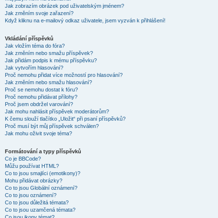
Jak zobrazím obrázek pod uživatelským jménem?
Jak změním svoje zařazení?
Když kliknu na e-mailový odkaz uživatele, jsem vyzván k přihlášení!
Vkládání příspěvků
Jak vložím téma do fóra?
Jak změním nebo smažu příspěvek?
Jak přidám podpis k mému příspěvku?
Jak vytvořím hlasování?
Proč nemohu přidat více možností pro hlasování?
Jak změním nebo smažu hlasování?
Proč se nemohu dostat k fóru?
Proč nemohu přidávat přílohy?
Proč jsem obdržel varování?
Jak mohu nahlásit příspěvek moderátorům?
K čemu slouží tlačítko „Uložit“ při psaní příspěvků?
Proč musí být můj příspěvek schválen?
Jak mohu oživit svoje téma?
Formátování a typy příspěvků
Co je BBCode?
Můžu používat HTML?
Co to jsou smajlíci (emotikony)?
Mohu přidávat obrázky?
Co to jsou Globální oznámení?
Co to jsou oznámení?
Co to jsou důležitá témata?
Co to jsou uzamčená témata?
Co jsou ikony témat?