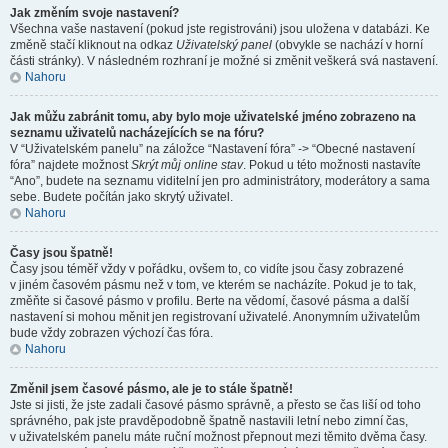
Jak změním svoje nastavení?
Všechna vaše nastavení (pokud jste registrováni) jsou uložena v databázi. Ke
změně stačí kliknout na odkaz
Uživatelský panel
(obvykle se nachází v horní
části stránky). V následném rozhraní je možné si změnit veškerá svá nastavení.
Nahoru
Jak můžu zabránit tomu, aby bylo moje uživatelské jméno zobrazeno na
seznamu uživatelů nacházejících se na fóru?
V “Uživatelském panelu” na záložce “Nastavení fóra” -> “Obecné nastavení
fóra” najdete možnost
Skrýt můj online stav
. Pokud u této možnosti nastavíte
“Ano”, budete na seznamu viditelní jen pro administrátory, moderátory a sama
sebe. Budete počítán jako skrytý uživatel.
Nahoru
Časy jsou špatně!
Časy jsou téměř vždy v pořádku, ovšem to, co vidíte jsou časy zobrazené
v jiném časovém pásmu než v tom, ve kterém se nacházíte. Pokud je to tak,
změňte si časové pásmo v profilu. Berte na vědomí, časové pásma a další
nastavení si mohou měnit jen registrovaní uživatelé. Anonymním uživatelům
bude vždy zobrazen výchozí čas fóra.
Nahoru
Změnil jsem časové pásmo, ale je to stále špatně!
Jste si jisti, že jste zadali časové pásmo správně, a přesto se čas liší od toho
správného, pak jste pravděpodobně špatně nastavili letní nebo zimní čas,
v uživatelském panelu máte ruční možnost přepnout mezi těmito dvěma časy.