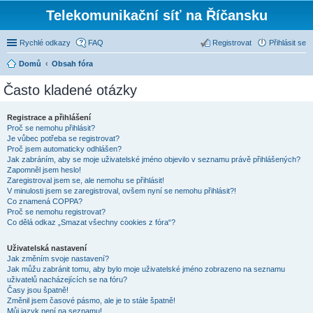
Telekomunikační síť na Říčansku
Rychlé odkazy
FAQ
Registrovat
Přihlásit se
Domů
Obsah fóra
Často kladené otázky
Registrace a přihlášení
Proč se nemohu přihlásit?
Je vůbec potřeba se registrovat?
Proč jsem automaticky odhlášen?
Jak zabráním, aby se moje uživatelské jméno objevilo v seznamu právě přihlášených?
Zapomněl jsem heslo!
Zaregistroval jsem se, ale nemohu se přihlásit!
V minulosti jsem se zaregistroval, ovšem nyní se nemohu přihlásit?!
Co znamená COPPA?
Proč se nemohu registrovat?
Co dělá odkaz „Smazat všechny cookies z fóra“?
Uživatelská nastavení
Jak změním svoje nastavení?
Jak můžu zabránit tomu, aby bylo moje uživatelské jméno zobrazeno na seznamu
uživatelů nacházejících se na fóru?
Časy jsou špatně!
Změnil jsem časové pásmo, ale je to stále špatně!
Můj jazyk není na seznamu!