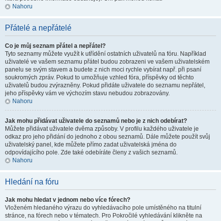
Nahoru
Přátelé a nepřátelé
Co je můj seznam přátel a nepřátel?
Tyto seznamy můžete využít k utřídění ostatních uživatelů na fóru. Například
uživatelé ve vašem seznamu přátel budou zobrazeni ve vašem uživatelském
panelu se svým stavem a budete z nich moci rychle vybírat např. při psaní
soukromých zpráv. Pokud to umožňuje vzhled fóra, příspěvky od těchto
uživatelů budou zvýrazněny. Pokud přidáte uživatele do seznamu nepřátel,
jeho příspěvky vám ve výchozím stavu nebudou zobrazovány.
Nahoru
Jak mohu přidávat uživatele do seznamů nebo je z nich odebírat?
Můžete přidávat uživatele dvěma způsoby. V profilu každého uživatele je
odkaz pro jeho přidání do jednoho z obou seznamů. Dále můžete použít svůj
uživatelský panel, kde můžete přímo zadat uživatelská jména do
odpovídajícího pole. Zde také odebíráte členy z vašich seznamů.
Nahoru
Hledání na fóru
Jak mohu hledat v jednom nebo více fórech?
Vloženém hledaného výrazu do vyhledávacího pole umístěného na titulní
stránce, na fórech nebo v tématech. Pro Pokročilé vyhledávání klikněte na