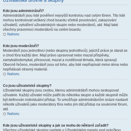
Uživatelské úrovně a skupiny
Kdo jsou administrátoři?
Administrátoři jsou lidé pověření nejvyšší kontrolou nad celým fórem. Tito lidé
mohou kontrolovat veškerý chod boardu včetně povolování, zakazování
uživatelů, vytváření uživatelských skupin nebo moderátorů, atd. Mají také
všechny pravomoci moderátorů na celém boardu.
Nahoru
Kdo jsou moderátoři?
Moderátoři jsou jednotlivci (nebo skupiny jednotlivců), jejichž práce je starat se
o chod fóra každý den. Mají právo upravovat nebo mazat příspěvky,
zamykat/odemykat, přesouvat, mazat a rozdělovat témata, která spravují.
Obecně řečeno, moderátoři jsou od toho, aby lidé nepřispívali
mimo téma
nebo
nepřidávali otravný materiál.
Nahoru
Co jsou uživatelské skupiny?
Uživatelské skupiny jsou cestou, kterou administrátoři mohou seskupovat
uživatele. Každý uživatel může patřit do několika skupin a každé skupině může
být definován individuální přístup. To umožňuje administrátorům snáze nastavit
několik uživatelů jako moderátory fóra nebo jim dát přístup na soukromé fórum,
atd.
Nahoru
Kde jsou uživatelské skupiny a jak se mohu do některé zařadit?
Všechny uživatelské skupiny najdete v Uživatelském panelu pod položkou