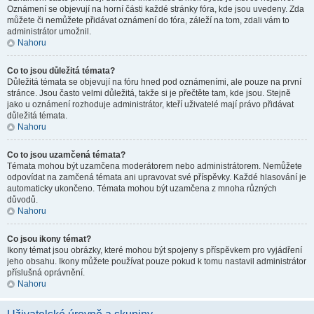
Oznámení se objevují na horní části každé stránky fóra, kde jsou uvedeny. Zda
můžete či nemůžete přidávat oznámení do fóra, záleží na tom, zdali vám to
administrátor umožnil.
Nahoru
Co to jsou důležitá témata?
Důležitá témata se objevují na fóru hned pod oznámeními, ale pouze na první
stránce. Jsou často velmi důležitá, takže si je přečtěte tam, kde jsou. Stejně
jako u oznámení rozhoduje administrátor, kteří uživatelé mají právo přidávat
důležitá témata.
Nahoru
Co to jsou uzamčená témata?
Témata mohou být uzamčena moderátorem nebo administrátorem. Nemůžete
odpovídat na zamčená témata ani upravovat své příspěvky. Každé hlasování je
automaticky ukončeno. Témata mohou být uzamčena z mnoha různých
důvodů.
Nahoru
Co jsou ikony témat?
Ikony témat jsou obrázky, které mohou být spojeny s příspěvkem pro vyjádření
jeho obsahu. Ikony můžete používat pouze pokud k tomu nastavil administrátor
příslušná oprávnění.
Nahoru