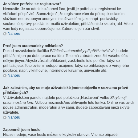
Je vůbec potřeba se registrovat?
Nemusíte. Je na administrátorovi fóra, jestli je potřeba se registrovat ke
vkládání příspěvků. Samozřejmě, že registrace vám dá přístup k ostatním
službám nedostupným anonymním uživatelům, jako např. postavičky,
soukromé zprávy, posílání e-mailů uživatelům, přihlášení do skupin, atd. Vřele
vám tedy registraci doporučujeme. Zabere to jen pár chvil.
Nahoru
Proč jsem automaticky odhlášen?
Pokud nezaškrtnete tlačítko
Přihlásit automaticky při příští návštěvě
, budete
přihlášeni jen po dobu práce na fóru. Toto má zabránit zneužití vašeho účtu
někým jiným. Abyste zůstali přihlášeni, zaškrtněte toto políčko, když se
přihlašujete. Toto ovšem nedoporučujeme, když se přihlašujete z veřejného
počítače, např. v knihovně, internetové kavárně, univerzitě atd.
Nahoru
Jak zabráním, aby se moje uživatelské jméno objevilo v seznamu právě
přihlášených?
V Uživatelském panelu najdete pod položkou „Nastavení“ volbu
Skrýt moji
přítomnost na fóru
. Volbou možnosti
Ano
aktivujete tuto funkci. Online vás uvidí
pouze administrátoři, moderátoři a vy sami. Budete započítáváni mezi skryté
uživatele.
Nahoru
Zapomněl jsem heslo!
Nic se neděje, vaše heslo můžeme kdykoliv obnovit. V tomto případě