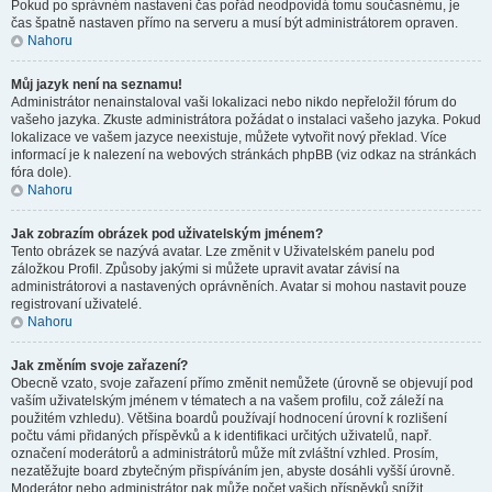
Pokud po správném nastavení čas pořád neodpovídá tomu současnému, je
čas špatně nastaven přímo na serveru a musí být administrátorem opraven.
Nahoru
Můj jazyk není na seznamu!
Administrátor nenainstaloval vaši lokalizaci nebo nikdo nepřeložil fórum do
vašeho jazyka. Zkuste administrátora požádat o instalaci vašeho jazyka. Pokud
lokalizace ve vašem jazyce neexistuje, můžete vytvořit nový překlad. Více
informací je k nalezení na webových stránkách phpBB (viz odkaz na stránkách
fóra dole).
Nahoru
Jak zobrazím obrázek pod uživatelským jménem?
Tento obrázek se nazývá avatar. Lze změnit v Uživatelském panelu pod
záložkou Profil. Způsoby jakými si můžete upravit avatar závisí na
administrátorovi a nastavených oprávněních. Avatar si mohou nastavit pouze
registrovaní uživatelé.
Nahoru
Jak změním svoje zařazení?
Obecně vzato, svoje zařazení přímo změnit nemůžete (úrovně se objevují pod
vaším uživatelským jménem v tématech a na vašem profilu, což záleží na
použitém vzhledu). Většina boardů používají hodnocení úrovní k rozlišení
počtu vámi přidaných příspěvků a k identifikaci určitých uživatelů, např.
označení moderátorů a administrátorů může mít zvláštní vzhled. Prosím,
nezatěžujte board zbytečným přispíváním jen, abyste dosáhli vyšší úrovně.
Moderátor nebo administrátor pak může počet vašich příspěvků snížit.