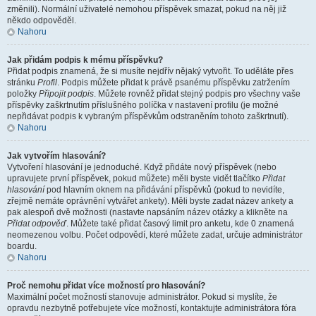
změnili). Normální uživatelé nemohou příspěvek smazat, pokud na něj již
někdo odpověděl.
Nahoru
Jak přidám podpis k mému příspěvku?
Přidat podpis znamená, že si musíte nejdřív nějaký vytvořit. To uděláte přes
stránku
Profil
. Podpis můžete přidat k právě psanému příspěvku zatržením
položky
Připojit podpis
. Můžete rovněž přidat stejný podpis pro všechny vaše
příspěvky zaškrtnutím příslušného políčka v nastavení profilu (je možné
nepřidávat podpis k vybraným příspěvkům odstraněním tohoto zaškrtnutí).
Nahoru
Jak vytvořím hlasování?
Vytvoření hlasování je jednoduché. Když přidáte nový příspěvek (nebo
upravujete první příspěvek, pokud můžete) měli byste vidět tlačítko
Přidat
hlasování
pod hlavním oknem na přidávání příspěvků (pokud to nevidíte,
zřejmě nemáte oprávnění vytvářet ankety). Měli byste zadat název ankety a
pak alespoň dvě možnosti (nastavte napsáním název otázky a klikněte na
Přidat odpověď
. Můžete také přidat časový limit pro anketu, kde 0 znamená
neomezenou volbu. Počet odpovědí, které můžete zadat, určuje administrátor
boardu.
Nahoru
Proč nemohu přidat více možností pro hlasování?
Maximální počet možností stanovuje administrátor. Pokud si myslíte, že
opravdu nezbytně potřebujete více možností, kontaktujte administrátora fóra