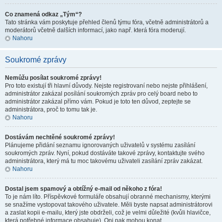
Co znamená odkaz „Tým“?
Tato stránka vám poskytuje přehled členů týmu fóra, včetně administrátorů a
moderátorů včetně dalších informací, jako např. která fóra moderují.
Nahoru
Soukromé zprávy
Nemůžu posílat soukromé zprávy!
Pro toto existují tři hlavní důvody. Nejste registrovaní nebo nejste přihlášení,
administrátor zakázal posílání soukromých zpráv pro celý board nebo to
administrátor zakázal přímo vám. Pokud je toto ten důvod, zeptejte se
administrátora, proč to tomu tak je.
Nahoru
Dostávám nechtěné soukromé zprávy!
Plánujeme přidání seznamu ignorovaných uživatelů v systému zasílání
soukromých zpráv. Nyní, pokud dostáváte takové zprávy, kontaktujte svého
administrátora, který má tu moc takovému uživateli zasílání zpráv zakázat.
Nahoru
Dostal jsem spamový a obtížný e-mail od někoho z fóra!
To je nám líto. Příspěvkové formuláře obsahují obranné mechanismy, kterými
se snažíme vystopovat takového uživatele. Měli byste napsat administrátorovi
a zaslat kopii e-mailu, který jste obdrželi, což je velmi důležité (kvůli hlavičce,
která potřebné informace obsahuje). Oni pak mohou konat.