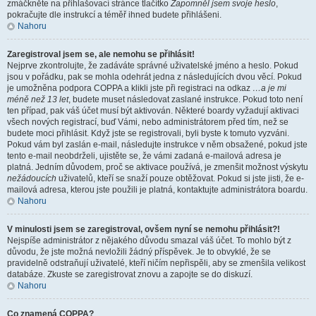
zmáčkněte na přihlašovací stránce tlačítko
Zapomněl jsem svoje heslo
,
pokračujte dle instrukcí a téměř ihned budete přihlášeni.
Nahoru
Zaregistroval jsem se, ale nemohu se přihlásit!
Nejprve zkontrolujte, že zadáváte správné uživatelské jméno a heslo. Pokud
jsou v pořádku, pak se mohla odehrát jedna z následujících dvou věcí. Pokud
je umožněna podpora COPPA a klikli jste při registraci na odkaz
…a je mi
méně než 13 let
, budete muset následovat zaslané instrukce. Pokud toto není
ten případ, pak váš účet musí být aktivován. Některé boardy vyžadují aktivaci
všech nových registrací, buď Vámi, nebo administrátorem před tím, než se
budete moci přihlásit. Když jste se registrovali, byli byste k tomuto vyzváni.
Pokud vám byl zaslán e-mail, následujte instrukce v něm obsažené, pokud jste
tento e-mail neobdrželi, ujistěte se, že vámi zadaná e-mailová adresa je
platná. Jedním důvodem, proč se aktivace používá, je zmenšit možnost výskytu
nežádoucích
uživatelů, kteří se snaží pouze obtěžovat. Pokud si jste jisti, že e-
mailová adresa, kterou jste použili je platná, kontaktujte administrátora boardu.
Nahoru
V minulosti jsem se zaregistroval, ovšem nyní se nemohu přihlásit?!
Nejspíše administrátor z nějakého důvodu smazal váš účet. To mohlo být z
důvodu, že jste možná nevložili žádný příspěvek. Je to obvyklé, že se
pravidelně odstraňují uživatelé, kteří ničím nepřispěli, aby se zmenšila velikost
databáze. Zkuste se zaregistrovat znovu a zapojte se do diskuzí.
Nahoru
Co znamená COPPA?