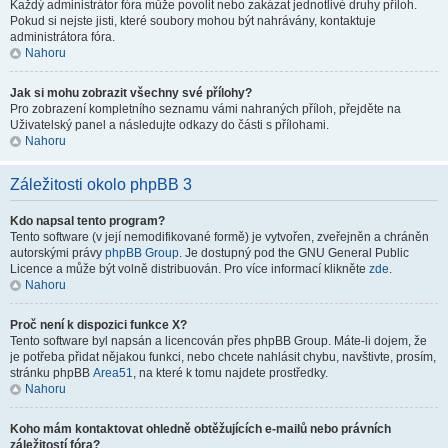
Každý administrátor fóra může povolit nebo zakázat jednotlivé druhy příloh.
Pokud si nejste jisti, které soubory mohou být nahrávány, kontaktuje
administrátora fóra.
Nahoru
Jak si mohu zobrazit všechny své přílohy?
Pro zobrazení kompletního seznamu vámi nahraných příloh, přejděte na
Uživatelský panel a následujte odkazy do části s přílohami.
Nahoru
Záležitosti okolo phpBB 3
Kdo napsal tento program?
Tento software (v její nemodifikované formě) je vytvořen, zveřejněn a chráněn
autorskými právy
phpBB Group
. Je dostupný pod the GNU General Public
Licence a může být volně distribuován. Pro více informací klikněte
zde
.
Nahoru
Proč není k dispozici funkce X?
Tento software byl napsán a licencován přes phpBB Group. Máte-li dojem, že
je potřeba přidat nějakou funkci, nebo chcete nahlásit chybu, navštivte, prosím,
stránku phpBB
Area51
, na které k tomu najdete prostředky.
Nahoru
Koho mám kontaktovat ohledně obtěžujících e-mailů nebo právních
záležitostí fóra?