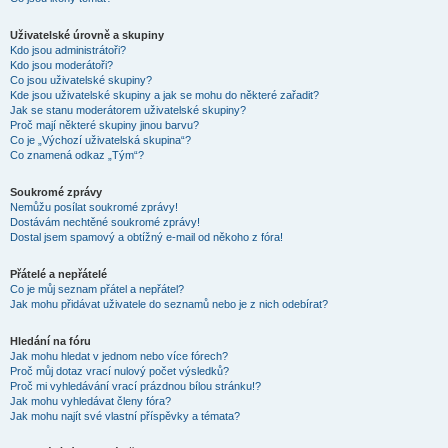
Uživatelské úrovně a skupiny
Kdo jsou administrátoři?
Kdo jsou moderátoři?
Co jsou uživatelské skupiny?
Kde jsou uživatelské skupiny a jak se mohu do některé zařadit?
Jak se stanu moderátorem uživatelské skupiny?
Proč mají některé skupiny jinou barvu?
Co je „Výchozí uživatelská skupina“?
Co znamená odkaz „Tým“?
Soukromé zprávy
Nemůžu posílat soukromé zprávy!
Dostávám nechtěné soukromé zprávy!
Dostal jsem spamový a obtížný e-mail od někoho z fóra!
Přátelé a nepřátelé
Co je můj seznam přátel a nepřátel?
Jak mohu přidávat uživatele do seznamů nebo je z nich odebírat?
Hledání na fóru
Jak mohu hledat v jednom nebo více fórech?
Proč můj dotaz vrací nulový počet výsledků?
Proč mi vyhledávání vrací prázdnou bílou stránku!?
Jak mohu vyhledávat členy fóra?
Jak mohu najít své vlastní příspěvky a témata?