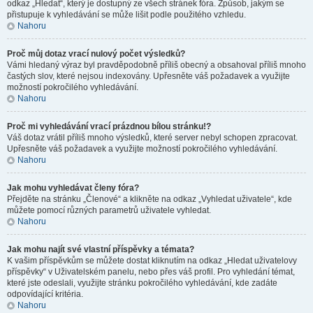
odkaz „Hledat“, který je dostupný ze všech stránek fóra. Způsob, jakým se
přistupuje k vyhledávání se může lišit podle použitého vzhledu.
Nahoru
Proč můj dotaz vrací nulový počet výsledků?
Vámi hledaný výraz byl pravděpodobně příliš obecný a obsahoval příliš mnoho
častých slov, které nejsou indexovány. Upřesněte váš požadavek a využijte
možností pokročilého vyhledávání.
Nahoru
Proč mi vyhledávání vrací prázdnou bílou stránku!?
Váš dotaz vrátil příliš mnoho výsledků, které server nebyl schopen zpracovat.
Upřesněte váš požadavek a využijte možností pokročilého vyhledávání.
Nahoru
Jak mohu vyhledávat členy fóra?
Přejděte na stránku „Členové“ a klikněte na odkaz „Vyhledat uživatele“, kde
můžete pomocí různých parametrů uživatele vyhledat.
Nahoru
Jak mohu najít své vlastní příspěvky a témata?
K vašim příspěvkům se můžete dostat kliknutím na odkaz „Hledat uživatelovy
příspěvky“ v Uživatelském panelu, nebo přes váš profil. Pro vyhledání témat,
které jste odeslali, využijte stránku pokročilého vyhledávání, kde zadáte
odpovídající kritéria.
Nahoru