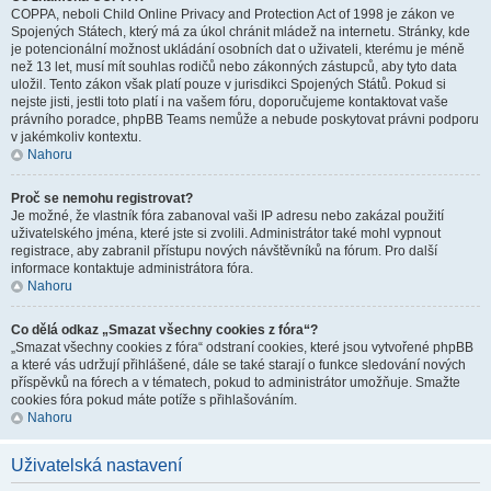
COPPA, neboli Child Online Privacy and Protection Act of 1998 je zákon ve
Spojených Státech, který má za úkol chránit mládež na internetu. Stránky, kde
je potencionální možnost ukládání osobních dat o uživateli, kterému je méně
než 13 let, musí mít souhlas rodičů nebo zákonných zástupců, aby tyto data
uložil. Tento zákon však platí pouze v jurisdikci Spojených Států. Pokud si
nejste jisti, jestli toto platí i na vašem fóru, doporučujeme kontaktovat vaše
právního poradce, phpBB Teams nemůže a nebude poskytovat právni podporu
v jakémkoliv kontextu.
Nahoru
Proč se nemohu registrovat?
Je možné, že vlastník fóra zabanoval vaši IP adresu nebo zakázal použití
uživatelského jména, které jste si zvolili. Administrátor také mohl vypnout
registrace, aby zabranil přístupu nových návštěvníků na fórum. Pro další
informace kontaktuje administrátora fóra.
Nahoru
Co dělá odkaz „Smazat všechny cookies z fóra“?
„Smazat všechny cookies z fóra“ odstraní cookies, které jsou vytvořené phpBB
a které vás udržují přihlášené, dále se také starají o funkce sledování nových
příspěvků na fórech a v tématech, pokud to administrátor umožňuje. Smažte
cookies fóra pokud máte potíže s přihlašováním.
Nahoru
Uživatelská nastavení