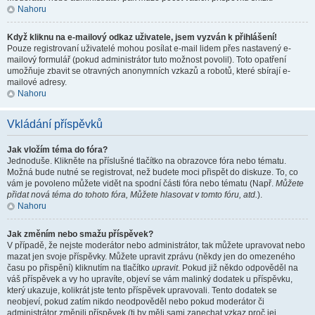
Nahoru
Když kliknu na e-mailový odkaz uživatele, jsem vyzván k přihlášení!
Pouze registrovaní uživatelé mohou posílat e-mail lidem přes nastavený e-
mailový formulář (pokud administrátor tuto možnost povolil). Toto opatření
umožňuje zbavit se otravných anonymních vzkazů a robotů, které sbírají e-
mailové adresy.
Nahoru
Vkládání příspěvků
Jak vložím téma do fóra?
Jednoduše. Klikněte na příslušné tlačítko na obrazovce fóra nebo tématu.
Možná bude nutné se registrovat, než budete moci přispět do diskuze. To, co
vám je povoleno můžete vidět na spodní části fóra nebo tématu (Např.
Můžete
přidat nová téma do tohoto fóra, Můžete hlasovat v tomto fóru, atd.
).
Nahoru
Jak změním nebo smažu příspěvek?
V případě, že nejste moderátor nebo administrátor, tak můžete upravovat nebo
mazat jen svoje příspěvky. Můžete upravit zprávu (někdy jen do omezeného
času po přispění) kliknutím na tlačítko
upravit
. Pokud již někdo odpověděl na
váš příspěvek a vy ho upravíte, objeví se vám malinký dodatek u příspěvku,
který ukazuje, kolikrát jste tento příspěvek upravovali. Tento dodatek se
neobjeví, pokud zatím nikdo neodpověděl nebo pokud moderátor či
administrátor změnili příspěvek (ti by měli sami zanechat vzkaz proč jej