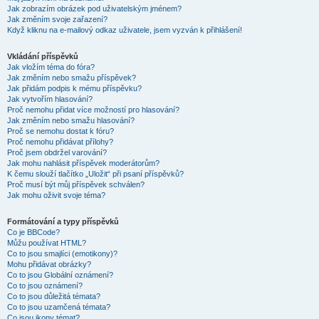
Jak zobrazím obrázek pod uživatelským jménem?
Jak změním svoje zařazení?
Když kliknu na e-mailový odkaz uživatele, jsem vyzván k přihlášení!
Vkládání příspěvků
Jak vložím téma do fóra?
Jak změním nebo smažu příspěvek?
Jak přidám podpis k mému příspěvku?
Jak vytvořím hlasování?
Proč nemohu přidat více možností pro hlasování?
Jak změním nebo smažu hlasování?
Proč se nemohu dostat k fóru?
Proč nemohu přidávat přílohy?
Proč jsem obdržel varování?
Jak mohu nahlásit příspěvek moderátorům?
K čemu slouží tlačítko „Uložit“ při psaní příspěvků?
Proč musí být můj příspěvek schválen?
Jak mohu oživit svoje téma?
Formátování a typy příspěvků
Co je BBCode?
Můžu používat HTML?
Co to jsou smajlíci (emotikony)?
Mohu přidávat obrázky?
Co to jsou Globální oznámení?
Co to jsou oznámení?
Co to jsou důležitá témata?
Co to jsou uzamčená témata?
Co jsou ikony témat?