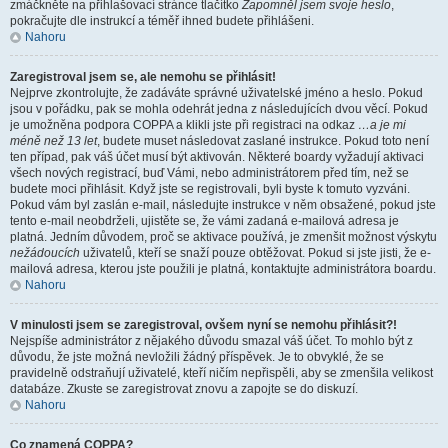
zmáčkněte na přihlašovací stránce tlačítko
Zapomněl jsem svoje heslo
,
pokračujte dle instrukcí a téměř ihned budete přihlášeni.
Nahoru
Zaregistroval jsem se, ale nemohu se přihlásit!
Nejprve zkontrolujte, že zadáváte správné uživatelské jméno a heslo. Pokud
jsou v pořádku, pak se mohla odehrát jedna z následujících dvou věcí. Pokud
je umožněna podpora COPPA a klikli jste při registraci na odkaz
…a je mi
méně než 13 let
, budete muset následovat zaslané instrukce. Pokud toto není
ten případ, pak váš účet musí být aktivován. Některé boardy vyžadují aktivaci
všech nových registrací, buď Vámi, nebo administrátorem před tím, než se
budete moci přihlásit. Když jste se registrovali, byli byste k tomuto vyzváni.
Pokud vám byl zaslán e-mail, následujte instrukce v něm obsažené, pokud jste
tento e-mail neobdrželi, ujistěte se, že vámi zadaná e-mailová adresa je
platná. Jedním důvodem, proč se aktivace používá, je zmenšit možnost výskytu
nežádoucích
uživatelů, kteří se snaží pouze obtěžovat. Pokud si jste jisti, že e-
mailová adresa, kterou jste použili je platná, kontaktujte administrátora boardu.
Nahoru
V minulosti jsem se zaregistroval, ovšem nyní se nemohu přihlásit?!
Nejspíše administrátor z nějakého důvodu smazal váš účet. To mohlo být z
důvodu, že jste možná nevložili žádný příspěvek. Je to obvyklé, že se
pravidelně odstraňují uživatelé, kteří ničím nepřispěli, aby se zmenšila velikost
databáze. Zkuste se zaregistrovat znovu a zapojte se do diskuzí.
Nahoru
Co znamená COPPA?