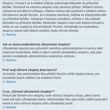
Skupiny. Chcete-li se k některé připojit, pokračujte kliknutím na příslušné
tlačítko. Nicméně ne všechny skupiny mají otevřený přístup. Některé mohou
vyžadovat schválení k přístupu, některé mohou být uzavřené a některé mohou
mít dokonce skryté členství. Je-li skupina otevřená, můžete se připojit kliknutím
na příslušné tlačítko. Vyžaduje-li skupina schválení, můžete o něj zažádat
kliknutím na příslušné tlačítko. Moderátor skupiny musí vaši žádost schválit a
může se vás zeptat na důvod žádosti. Prosím, nedotírejte na moderátora
skupiny, pokud vaši žádost zamítne; bude mít své důvody.
Nahoru
Jak se stanu moderátorem uživatelské skupiny?
Uživatelské skupiny jsou původně vytvořeny administrátorem a mohou také
ustanovit moderátora. Máte-li zájem vytvořit uživatelskou skupinu, pak jako
prvního kontaktujte administrátora soukromou zprávou.
Nahoru
Proč mají některé skupiny jinou barvu?
Je možné, aby administrátor fóra přidělil členům určité skupiny barvu, pro
usnadnění jejich odlišení od ostatních členů.
Nahoru
Co je „Výchozí uživatelská skupina“?
Pokud jste členem více skupiny, vaše výchozí skupina určuje, jakou barvu
bude mít vaše uživatelské jméno. Administrátor fóra vám může udělit oprávnění
menit si svou výchozí skupinu přes uživatelský panel.
Nahoru