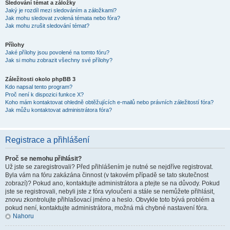
Sledování témat a záložky
Jaký je rozdíl mezi sledováním a záložkami?
Jak mohu sledovat zvolená témata nebo fóra?
Jak mohu zrušit sledování témat?
Přílohy
Jaké přílohy jsou povolené na tomto fóru?
Jak si mohu zobrazit všechny své přílohy?
Záležitosti okolo phpBB 3
Kdo napsal tento program?
Proč není k dispozici funkce X?
Koho mám kontaktovat ohledně obtěžujících e-mailů nebo právních záležitostí fóra?
Jak můžu kontaktovat administrátora fóra?
Registrace a přihlášení
Proč se nemohu přihlásit?
Už jste se zaregistrovali? Před přihlášením je nutné se nejdříve registrovat.
Byla vám na fóru zakázána činnost (v takovém případě se tato skutečnost
zobrazí)? Pokud ano, kontaktujte administrátora a ptejte se na důvody. Pokud
jste se registrovali, nebyli jste z fóra vyloučeni a stále se nemůžete přihlásit,
znovu zkontrolujte přihlašovací jméno a heslo. Obvykle toto bývá problém a
pokud není, kontaktujte administrátora, možná má chybné nastavení fóra.
Nahoru