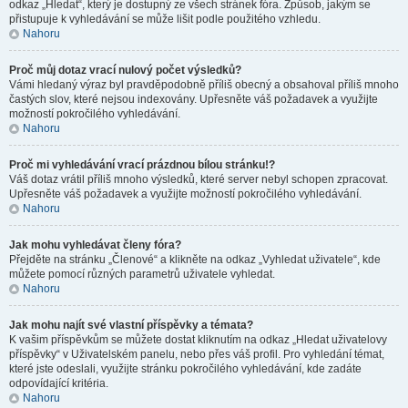
odkaz „Hledat“, který je dostupný ze všech stránek fóra. Způsob, jakým se
přistupuje k vyhledávání se může lišit podle použitého vzhledu.
Nahoru
Proč můj dotaz vrací nulový počet výsledků?
Vámi hledaný výraz byl pravděpodobně příliš obecný a obsahoval příliš mnoho
častých slov, které nejsou indexovány. Upřesněte váš požadavek a využijte
možností pokročilého vyhledávání.
Nahoru
Proč mi vyhledávání vrací prázdnou bílou stránku!?
Váš dotaz vrátil příliš mnoho výsledků, které server nebyl schopen zpracovat.
Upřesněte váš požadavek a využijte možností pokročilého vyhledávání.
Nahoru
Jak mohu vyhledávat členy fóra?
Přejděte na stránku „Členové“ a klikněte na odkaz „Vyhledat uživatele“, kde
můžete pomocí různých parametrů uživatele vyhledat.
Nahoru
Jak mohu najít své vlastní příspěvky a témata?
K vašim příspěvkům se můžete dostat kliknutím na odkaz „Hledat uživatelovy
příspěvky“ v Uživatelském panelu, nebo přes váš profil. Pro vyhledání témat,
které jste odeslali, využijte stránku pokročilého vyhledávání, kde zadáte
odpovídající kritéria.
Nahoru