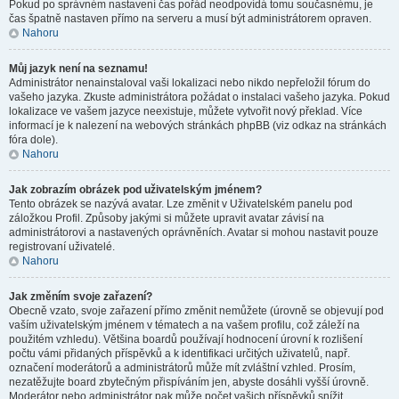
Pokud po správném nastavení čas pořád neodpovídá tomu současnému, je
čas špatně nastaven přímo na serveru a musí být administrátorem opraven.
Nahoru
Můj jazyk není na seznamu!
Administrátor nenainstaloval vaši lokalizaci nebo nikdo nepřeložil fórum do
vašeho jazyka. Zkuste administrátora požádat o instalaci vašeho jazyka. Pokud
lokalizace ve vašem jazyce neexistuje, můžete vytvořit nový překlad. Více
informací je k nalezení na webových stránkách phpBB (viz odkaz na stránkách
fóra dole).
Nahoru
Jak zobrazím obrázek pod uživatelským jménem?
Tento obrázek se nazývá avatar. Lze změnit v Uživatelském panelu pod
záložkou Profil. Způsoby jakými si můžete upravit avatar závisí na
administrátorovi a nastavených oprávněních. Avatar si mohou nastavit pouze
registrovaní uživatelé.
Nahoru
Jak změním svoje zařazení?
Obecně vzato, svoje zařazení přímo změnit nemůžete (úrovně se objevují pod
vaším uživatelským jménem v tématech a na vašem profilu, což záleží na
použitém vzhledu). Většina boardů používají hodnocení úrovní k rozlišení
počtu vámi přidaných příspěvků a k identifikaci určitých uživatelů, např.
označení moderátorů a administrátorů může mít zvláštní vzhled. Prosím,
nezatěžujte board zbytečným přispíváním jen, abyste dosáhli vyšší úrovně.
Moderátor nebo administrátor pak může počet vašich příspěvků snížit.