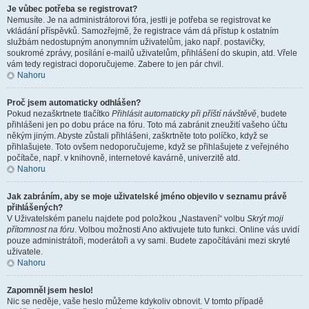
Je vůbec potřeba se registrovat?
Nemusíte. Je na administrátorovi fóra, jestli je potřeba se registrovat ke
vkládání příspěvků. Samozřejmě, že registrace vám dá přístup k ostatním
službám nedostupným anonymním uživatelům, jako např. postavičky,
soukromé zprávy, posílání e-mailů uživatelům, přihlášení do skupin, atd. Vřele
vám tedy registraci doporučujeme. Zabere to jen pár chvil.
Nahoru
Proč jsem automaticky odhlášen?
Pokud nezaškrtnete tlačítko
Přihlásit automaticky při příští návštěvě
, budete
přihlášeni jen po dobu práce na fóru. Toto má zabránit zneužití vašeho účtu
někým jiným. Abyste zůstali přihlášeni, zaškrtněte toto políčko, když se
přihlašujete. Toto ovšem nedoporučujeme, když se přihlašujete z veřejného
počítače, např. v knihovně, internetové kavárně, univerzitě atd.
Nahoru
Jak zabráním, aby se moje uživatelské jméno objevilo v seznamu právě
přihlášených?
V Uživatelském panelu najdete pod položkou „Nastavení“ volbu
Skrýt moji
přítomnost na fóru
. Volbou možnosti
Ano
aktivujete tuto funkci. Online vás uvidí
pouze administrátoři, moderátoři a vy sami. Budete započítáváni mezi skryté
uživatele.
Nahoru
Zapomněl jsem heslo!
Nic se neděje, vaše heslo můžeme kdykoliv obnovit. V tomto případě