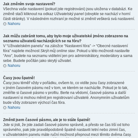
Jak změním svoje nastavení?
Všechna vaše nastavení (pokud jste registrováni) jsou uložena v databázi. Ke
změně stačí kliknout na odkaz
Uživatelský panel
(obvykle se nachází v horní
části stránky). V následném rozhraní je možné si změnit veškerá svá nastavení.
Nahoru
Jak můžu zabránit tomu, aby bylo moje uživatelské jméno zobrazeno na
seznamu uživatelů nacházejících se na fóru?
V “Uživatelském panelu” na záložce “Nastavení fóra” -> “Obecné nastavení
fóra” najdete možnost
Skrýt můj online stav
. Pokud u této možnosti nastavíte
“Ano”, budete na seznamu viditelní jen pro administrátory, moderátory a sama
sebe. Budete počítán jako skrytý uživatel.
Nahoru
Časy jsou špatně!
Časy jsou téměř vždy v pořádku, ovšem to, co vidíte jsou časy zobrazené
v jiném časovém pásmu než v tom, ve kterém se nacházíte. Pokud je to tak,
změňte si časové pásmo v profilu. Berte na vědomí, časové pásma a další
nastavení si mohou měnit jen registrovaní uživatelé. Anonymním uživatelům
bude vždy zobrazen výchozí čas fóra.
Nahoru
Změnil jsem časové pásmo, ale je to stále špatně!
Jste si jisti, že jste zadali časové pásmo správně, a přesto se čas liší od toho
správného, pak jste pravděpodobně špatně nastavili letní nebo zimní čas,
v uživatelském panelu máte ruční možnost přepnout mezi těmito dvěma časy.