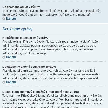
Co znamená odkaz „Tým“?
Tato stránka vám poskytuje přehled členů týmu fóra, včetně administrátorů a
moderátorů včetně dalších informací, jako např. která fóra moderují.
Nahoru
Soukromé zprávy
Nemůžu posílat soukromé zprávy!
Pro toto existují tři hlavní důvody. Nejste registrovaní nebo nejste přihlášení,
administrátor zakázal posílání soukromých zpráv pro celý board nebo to
administrátor zakázal přímo vám. Pokud je toto ten důvod, zeptejte se
administrátora, proč to tomu tak je.
Nahoru
Dostávám nechtěné soukromé zprávy!
Plánujeme přidání seznamu ignorovaných uživatelů v systému zasílání
soukromých zpráv. Nyní, pokud dostáváte takové zprávy, kontaktujte svého
administrátora, který má tu moc takovému uživateli zasílání zpráv zakázat.
Nahoru
Dostal jsem spamový a obtížný e-mail od někoho z fóra!
To je nám líto. Příspěvkové formuláře obsahují obranné mechanismy, kterými
se snažíme vystopovat takového uživatele. Měli byste napsat administrátorovi
a zaslat kopii e-mailu, který jste obdrželi, což je velmi důležité (kvůli hlavičce,
která potřebné informace obsahuje). Oni pak mohou konat.