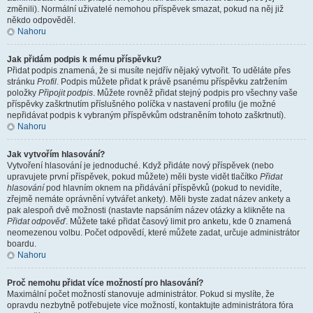
změnili). Normální uživatelé nemohou příspěvek smazat, pokud na něj již
někdo odpověděl.
Nahoru
Jak přidám podpis k mému příspěvku?
Přidat podpis znamená, že si musíte nejdřív nějaký vytvořit. To uděláte přes
stránku
Profil
. Podpis můžete přidat k právě psanému příspěvku zatržením
položky
Připojit podpis
. Můžete rovněž přidat stejný podpis pro všechny vaše
příspěvky zaškrtnutím příslušného políčka v nastavení profilu (je možné
nepřidávat podpis k vybraným příspěvkům odstraněním tohoto zaškrtnutí).
Nahoru
Jak vytvořím hlasování?
Vytvoření hlasování je jednoduché. Když přidáte nový příspěvek (nebo
upravujete první příspěvek, pokud můžete) měli byste vidět tlačítko
Přidat
hlasování
pod hlavním oknem na přidávání příspěvků (pokud to nevidíte,
zřejmě nemáte oprávnění vytvářet ankety). Měli byste zadat název ankety a
pak alespoň dvě možnosti (nastavte napsáním název otázky a klikněte na
Přidat odpověď
. Můžete také přidat časový limit pro anketu, kde 0 znamená
neomezenou volbu. Počet odpovědí, které můžete zadat, určuje administrátor
boardu.
Nahoru
Proč nemohu přidat více možností pro hlasování?
Maximální počet možností stanovuje administrátor. Pokud si myslíte, že
opravdu nezbytně potřebujete více možností, kontaktujte administrátora fóra