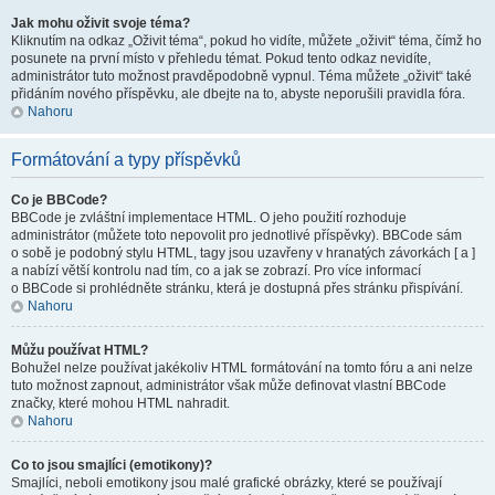
Jak mohu oživit svoje téma?
Kliknutím na odkaz „Oživit téma“, pokud ho vidíte, můžete „oživit“ téma, čímž ho
posunete na první místo v přehledu témat. Pokud tento odkaz nevidíte,
administrátor tuto možnost pravděpodobně vypnul. Téma můžete „oživit“ také
přidáním nového příspěvku, ale dbejte na to, abyste neporušili pravidla fóra.
Nahoru
Formátování a typy příspěvků
Co je BBCode?
BBCode je zvláštní implementace HTML. O jeho použití rozhoduje
administrátor (můžete toto nepovolit pro jednotlivé příspěvky). BBCode sám
o sobě je podobný stylu HTML, tagy jsou uzavřeny v hranatých závorkách [ a ]
a nabízí větší kontrolu nad tím, co a jak se zobrazí. Pro více informací
o BBCode si prohlédněte stránku, která je dostupná přes stránku přispívání.
Nahoru
Můžu používat HTML?
Bohužel nelze používat jakékoliv HTML formátování na tomto fóru a ani nelze
tuto možnost zapnout, administrátor však může definovat vlastní BBCode
značky, které mohou HTML nahradit.
Nahoru
Co to jsou smajlíci (emotikony)?
Smajlíci, neboli emotikony jsou malé grafické obrázky, které se používají