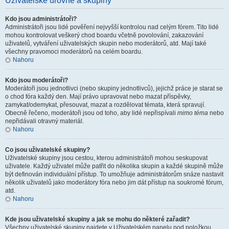
Uživatelské úrovně a skupiny
Kdo jsou administrátoři?
Administrátoři jsou lidé pověření nejvyšší kontrolou nad celým fórem. Tito lidé
mohou kontrolovat veškerý chod boardu včetně povolování, zakazování
uživatelů, vytváření uživatelských skupin nebo moderátorů, atd. Mají také
všechny pravomoci moderátorů na celém boardu.
Nahoru
Kdo jsou moderátoři?
Moderátoři jsou jednotlivci (nebo skupiny jednotlivců), jejichž práce je starat se
o chod fóra každý den. Mají právo upravovat nebo mazat příspěvky,
zamykat/odemykat, přesouvat, mazat a rozdělovat témata, která spravují.
Obecně řečeno, moderátoři jsou od toho, aby lidé nepřispívali
mimo téma
nebo
nepřidávali otravný materiál.
Nahoru
Co jsou uživatelské skupiny?
Uživatelské skupiny jsou cestou, kterou administrátoři mohou seskupovat
uživatele. Každý uživatel může patřit do několika skupin a každé skupině může
být definován individuální přístup. To umožňuje administrátorům snáze nastavit
několik uživatelů jako moderátory fóra nebo jim dát přístup na soukromé fórum,
atd.
Nahoru
Kde jsou uživatelské skupiny a jak se mohu do některé zařadit?
Všechny uživatelské skupiny najdete v Uživatelském panelu pod položkou