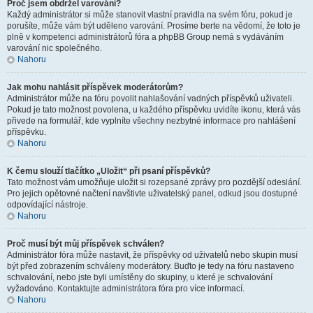
Proč jsem obdržel varování?
Každý administrátor si může stanovit vlastní pravidla na svém fóru, pokud je
porušíte, může vám být uděleno varování. Prosíme berte na vědomí, že toto je
plně v kompetenci administrátorů fóra a phpBB Group nemá s vydáváním
varování nic společného.
Nahoru
Jak mohu nahlásit příspěvek moderátorům?
Administrátor může na fóru povolit nahlašování vadných příspěvků uživateli.
Pokud je tato možnost povolena, u každého příspěvku uvidíte ikonu, která vás
přivede na formulář, kde vyplníte všechny nezbytné informace pro nahlášení
příspěvku.
Nahoru
K čemu slouží tlačítko „Uložit“ při psaní příspěvků?
Tato možnost vám umožňuje uložit si rozepsané zprávy pro pozdější odeslání.
Pro jejich opětovné načtení navštivte uživatelský panel, odkud jsou dostupné
odpovídající nástroje.
Nahoru
Proč musí být můj příspěvek schválen?
Administrátor fóra může nastavit, že příspěvky od uživatelů nebo skupin musí
být před zobrazením schváleny moderátory. Buďto je tedy na fóru nastaveno
schvalování, nebo jste byli umístěny do skupiny, u které je schvalování
vyžadováno. Kontaktujte administrátora fóra pro více informací.
Nahoru