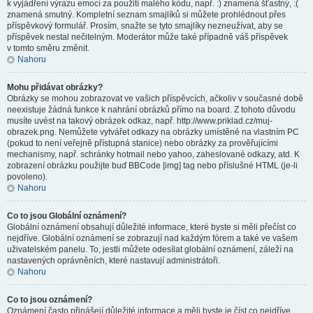
k vyjádření výrazu emocí za použití malého kódu, např. :) znamená šťastný, :(
znamená smutný. Kompletní seznam smajlíků si můžete prohlédnout přes
příspěvkový formulář. Prosím, snažte se tyto smajlíky nezneužívat, aby se
příspěvek nestal nečitelným. Moderátor může také případně váš příspěvek
v tomto směru změnit.
Nahoru
Mohu přidávat obrázky?
Obrázky se mohou zobrazovat ve vašich příspěvcích, ačkoliv v současné době
neexistuje žádná funkce k nahrání obrázků přímo na board. Z tohoto důvodu
musíte uvést na takový obrázek odkaz, např. http://www.priklad.cz/muj-
obrazek.png. Nemůžete vytvářet odkazy na obrázky umístěné na vlastním PC
(pokud to není veřejně přístupná stanice) nebo obrázky za prověřujícími
mechanismy, např. schránky hotmail nebo yahoo, zaheslované odkazy, atd. K
zobrazení obrázku použijte buď BBCode [img] tag nebo příslušné HTML (je-li
povoleno).
Nahoru
Co to jsou Globální oznámení?
Globální oznámení obsahují důležité informace, které byste si měli přečíst co
nejdříve. Globální oznámení se zobrazují nad každým fórem a také ve vašem
uživatelském panelu. To, jestli můžete odesílat globální oznámení, záleží na
nastavených oprávněních, které nastavují administrátoři.
Nahoru
Co to jsou oznámení?
Oznámení často přinášejí důležité informace a měli byste je číst co nejdříve.