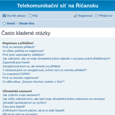
Telekomunikační síť na Říčansku
Rychlé odkazy
FAQ
Registrovat
Přihlásit se
Domů
Obsah fóra
Často kladené otázky
Registrace a přihlášení
Proč se nemohu přihlásit?
Je vůbec potřeba se registrovat?
Proč jsem automaticky odhlášen?
Jak zabráním, aby se moje uživatelské jméno objevilo v seznamu právě přihlášených?
Zapomněl jsem heslo!
Zaregistroval jsem se, ale nemohu se přihlásit!
V minulosti jsem se zaregistroval, ovšem nyní se nemohu přihlásit?!
Co znamená COPPA?
Proč se nemohu registrovat?
Co dělá odkaz „Smazat všechny cookies z fóra“?
Uživatelská nastavení
Jak změním svoje nastavení?
Jak můžu zabránit tomu, aby bylo moje uživatelské jméno zobrazeno na seznamu
uživatelů nacházejících se na fóru?
Časy jsou špatně!
Změnil jsem časové pásmo, ale je to stále špatně!
Můj jazyk není na seznamu!