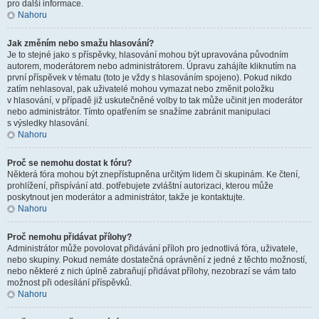
pro další informace.
Nahoru
Jak změním nebo smažu hlasování?
Je to stejné jako s příspěvky, hlasování mohou být upravována původním
autorem, moderátorem nebo administrátorem. Úpravu zahájíte kliknutím na
první příspěvek v tématu (toto je vždy s hlasováním spojeno). Pokud nikdo
zatím nehlasoval, pak uživatelé mohou vymazat nebo změnit položku
v hlasování, v případě již uskutečněné volby to tak může učinit jen moderátor
nebo administrátor. Tímto opatřením se snažíme zabránit manipulaci
s výsledky hlasování.
Nahoru
Proč se nemohu dostat k fóru?
Některá fóra mohou být znepřístupněna určitým lidem či skupinám. Ke čtení,
prohlížení, přispívání atd. potřebujete zvláštní autorizaci, kterou může
poskytnout jen moderátor a administrátor, takže je kontaktujte.
Nahoru
Proč nemohu přidávat přílohy?
Administrátor může povolovat přidávání příloh pro jednotlivá fóra, uživatele,
nebo skupiny. Pokud nemáte dostatečná oprávnění z jedné z těchto možností,
nebo některé z nich úplně zabraňují přidávat přílohy, nezobrazí se vám tato
možnost při odesílání příspěvků.
Nahoru