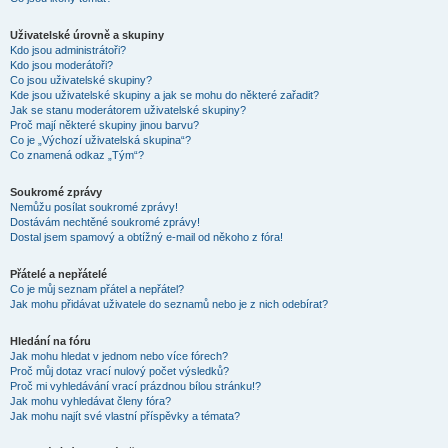
Uživatelské úrovně a skupiny
Kdo jsou administrátoři?
Kdo jsou moderátoři?
Co jsou uživatelské skupiny?
Kde jsou uživatelské skupiny a jak se mohu do některé zařadit?
Jak se stanu moderátorem uživatelské skupiny?
Proč mají některé skupiny jinou barvu?
Co je „Výchozí uživatelská skupina“?
Co znamená odkaz „Tým“?
Soukromé zprávy
Nemůžu posílat soukromé zprávy!
Dostávám nechtěné soukromé zprávy!
Dostal jsem spamový a obtížný e-mail od někoho z fóra!
Přátelé a nepřátelé
Co je můj seznam přátel a nepřátel?
Jak mohu přidávat uživatele do seznamů nebo je z nich odebírat?
Hledání na fóru
Jak mohu hledat v jednom nebo více fórech?
Proč můj dotaz vrací nulový počet výsledků?
Proč mi vyhledávání vrací prázdnou bílou stránku!?
Jak mohu vyhledávat členy fóra?
Jak mohu najít své vlastní příspěvky a témata?