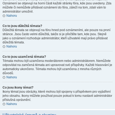
Oznámení se objevují na horní části každé stránky fóra, kde jsou uvedeny. Zda
můžete či nemůžete přidávat oznámení do fóra, záleží na tom, zdali vám to
administrátor umožnil.
Nahoru
Co to jsou důležitá témata?
Důležitá témata se objevují na fóru hned pod oznámeními, ale pouze na první
stránce. Jsou často velmi důležitá, takže si je přečtěte tam, kde jsou. Stejně
jako u oznámení rozhoduje administrátor, kteří uživatelé mají právo přidávat
důležitá témata.
Nahoru
Co to jsou uzamčená témata?
Témata mohou být uzamčena moderátorem nebo administrátorem. Nemůžete
odpovídat na zamčená témata ani upravovat své příspěvky. Každé hlasování je
automaticky ukončeno. Témata mohou být uzamčena z mnoha různých
důvodů.
Nahoru
Co jsou ikony témat?
Ikony témat jsou obrázky, které mohou být spojeny s příspěvkem pro vyjádření
jeho obsahu. Ikony můžete používat pouze pokud k tomu nastavil administrátor
příslušná oprávnění.
Nahoru