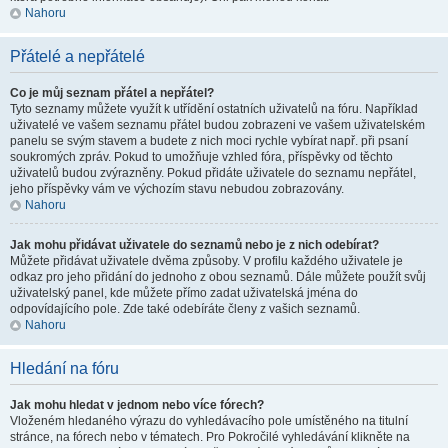
Nahoru
Přátelé a nepřátelé
Co je můj seznam přátel a nepřátel?
Tyto seznamy můžete využít k utřídění ostatních uživatelů na fóru. Například
uživatelé ve vašem seznamu přátel budou zobrazeni ve vašem uživatelském
panelu se svým stavem a budete z nich moci rychle vybírat např. při psaní
soukromých zpráv. Pokud to umožňuje vzhled fóra, příspěvky od těchto
uživatelů budou zvýrazněny. Pokud přidáte uživatele do seznamu nepřátel,
jeho příspěvky vám ve výchozím stavu nebudou zobrazovány.
Nahoru
Jak mohu přidávat uživatele do seznamů nebo je z nich odebírat?
Můžete přidávat uživatele dvěma způsoby. V profilu každého uživatele je
odkaz pro jeho přidání do jednoho z obou seznamů. Dále můžete použít svůj
uživatelský panel, kde můžete přímo zadat uživatelská jména do
odpovídajícího pole. Zde také odebíráte členy z vašich seznamů.
Nahoru
Hledání na fóru
Jak mohu hledat v jednom nebo více fórech?
Vloženém hledaného výrazu do vyhledávacího pole umístěného na titulní
stránce, na fórech nebo v tématech. Pro Pokročilé vyhledávání klikněte na