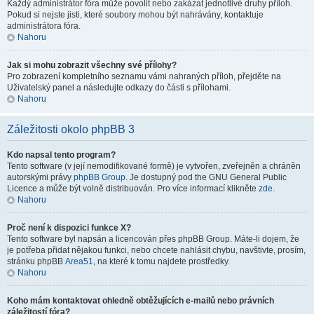
Každý administrátor fóra může povolit nebo zakázat jednotlivé druhy příloh.
Pokud si nejste jisti, které soubory mohou být nahrávány, kontaktuje
administrátora fóra.
Nahoru
Jak si mohu zobrazit všechny své přílohy?
Pro zobrazení kompletního seznamu vámi nahraných příloh, přejděte na
Uživatelský panel a následujte odkazy do části s přílohami.
Nahoru
Záležitosti okolo phpBB 3
Kdo napsal tento program?
Tento software (v její nemodifikované formě) je vytvořen, zveřejněn a chráněn
autorskými právy
phpBB Group
. Je dostupný pod the GNU General Public
Licence a může být volně distribuován. Pro více informací klikněte
zde
.
Nahoru
Proč není k dispozici funkce X?
Tento software byl napsán a licencován přes phpBB Group. Máte-li dojem, že
je potřeba přidat nějakou funkci, nebo chcete nahlásit chybu, navštivte, prosím,
stránku phpBB
Area51
, na které k tomu najdete prostředky.
Nahoru
Koho mám kontaktovat ohledně obtěžujících e-mailů nebo právních
záležitostí fóra?