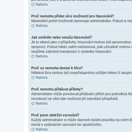
Nahoru
Proč nemohu přidat více možností pro hlasování?
Maximální počet možností stanovuje administrátor. Pokud si mysl
Nahoru
Jak změním nebo smažu hlasování?
Je to stejné jako s příspěvky, hlasování mohou být upravována
spojeno). Pokud nikdo zatím nehlasoval, pak uživatelé mohou v
snažíme zabránit manipulaci s výsledky hlasování.
Nahoru
Proč se nemohu dostat k fóru?
Některá fóra mohou být znepřístupněna určitým lidem či skupinám.
Nahoru
Proč nemohu přidávat přílohy?
Administrátor může povolovat přidávání příloh pro jednotlivá f
nezobrazí se vám tato možnost při odesílání příspěvků.
Nahoru
Proč jsem obdržel varování?
Každý administrátor si může stanovit vlastní pravidla na svém 
nemá s vydáváním varování nic společného.
Nahoru