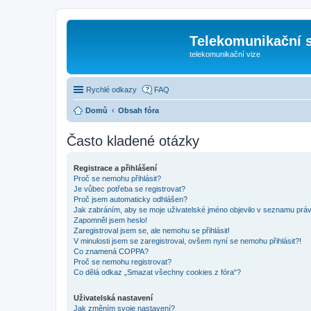
Telekomunikační s
telekomunikační vize
Rychlé odkazy
FAQ
Domů
Obsah fóra
Často kladené otázky
Registrace a přihlášení
Proč se nemohu přihlásit?
Je vůbec potřeba se registrovat?
Proč jsem automaticky odhlášen?
Jak zabráním, aby se moje uživatelské jméno objevilo v seznamu prá
Zapomněl jsem heslo!
Zaregistroval jsem se, ale nemohu se přihlásit!
V minulosti jsem se zaregistroval, ovšem nyní se nemohu přihlásit?!
Co znamená COPPA?
Proč se nemohu registrovat?
Co dělá odkaz „Smazat všechny cookies z fóra“?
Uživatelská nastavení
Jak změním svoje nastavení?