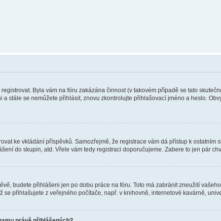
e registrovat. Byla vám na fóru zakázána činnost (v takovém případě se tato skutečn
eni a stále se nemůžete přihlásit, znovu zkontrolujte přihlašovací jméno a heslo. Ob
gistrovat ke vkládání příspěvků. Samozřejmě, že registrace vám dá přístup k ostat
ášení do skupin, atd. Vřele vám tedy registraci doporučujeme. Zabere to jen pár chvi
těvě
, budete přihlášeni jen po dobu práce na fóru. Toto má zabránit zneužití vašeho 
se přihlašujete z veřejného počítače, např. v knihovně, internetové kavárně, unive
znamu právě přihlášených?