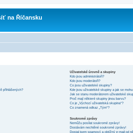
íť na Říčansku
Uživatelské úrovně a skupiny
Kdo jsou administrátoři?
Kdo jsou moderátoři?
Co jsou uživatelské skupiny?
vě přihlášených?
Kde jsou uživatelské skupiny a jak se mohu
Jak se stanu moderátorem uživatelské sku
Proč mají některé skupiny jinou barvu?
Co je „Výchozí uživatelská skupina“?
Co znamená odkaz „Tým“?
Soukromé zprávy
Nemůžu posílat soukromé zprávy!
Dostávám nechtěné soukromé zprávy!
Dostal jsem spamový a obtížný e-mail od ně