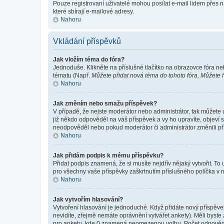
Pouze registrovaní uživatelé mohou posílat e-mail lidem přes 
které sbírají e-mailové adresy.
Nahoru
Vkládání příspěvků
Jak vložím téma do fóra?
Jednoduše. Klikněte na příslušné tlačítko na obrazovce fóra ne
tématu (Např.
Můžete přidat nová téma do tohoto fóra, Můžete hl
Nahoru
Jak změním nebo smažu příspěvek?
V případě, že nejste moderátor nebo administrátor, tak můžete
již někdo odpověděl na váš příspěvek a vy ho upravíte, objeví s
neodpověděl nebo pokud moderátor či administrátor změnili pří
Nahoru
Jak přidám podpis k mému příspěvku?
Přidat podpis znamená, že si musíte nejdřív nějaký vytvořit. To
pro všechny vaše příspěvky zaškrtnutím příslušného políčka v 
Nahoru
Jak vytvořím hlasování?
Vytvoření hlasování je jednoduché. Když přidáte nový příspěvek
nevidíte, zřejmě nemáte oprávnění vytvářet ankety). Měli byst
pro anketu, kde 0 znamená neomezenou volbu. Počet odpovědí, 