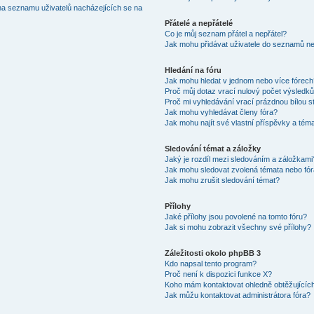
na seznamu uživatelů nacházejících se na
Přátelé a nepřátelé
Co je můj seznam přátel a nepřátel?
Jak mohu přidávat uživatele do seznamů neb
Hledání na fóru
Jak mohu hledat v jednom nebo více fórec
Proč můj dotaz vrací nulový počet výsledk
Proč mi vyhledávání vrací prázdnou bílou s
Jak mohu vyhledávat členy fóra?
Jak mohu najít své vlastní příspěvky a tém
Sledování témat a záložky
Jaký je rozdíl mezi sledováním a záložkami
Jak mohu sledovat zvolená témata nebo fó
Jak mohu zrušit sledování témat?
Přílohy
Jaké přílohy jsou povolené na tomto fóru?
Jak si mohu zobrazit všechny své přílohy?
Záležitosti okolo phpBB 3
Kdo napsal tento program?
Proč není k dispozici funkce X?
Koho mám kontaktovat ohledně obtěžujících 
Jak můžu kontaktovat administrátora fóra?