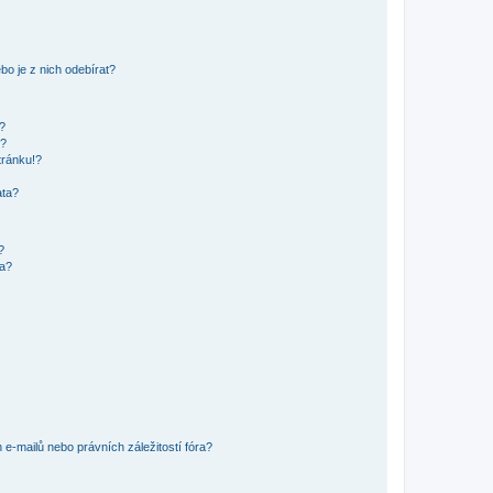
o je z nich odebírat?
h?
ů?
tránku!?
ata?
?
ra?
e-mailů nebo právních záležitostí fóra?