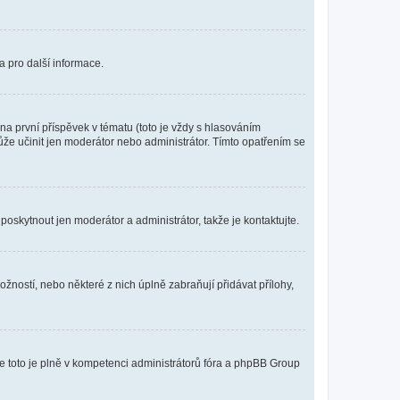
a pro další informace.
a první příspěvek v tématu (toto je vždy s hlasováním
že učinit jen moderátor nebo administrátor. Tímto opatřením se
poskytnout jen moderátor a administrátor, takže je kontaktujte.
žností, nebo některé z nich úplně zabraňují přidávat přílohy,
že toto je plně v kompetenci administrátorů fóra a phpBB Group