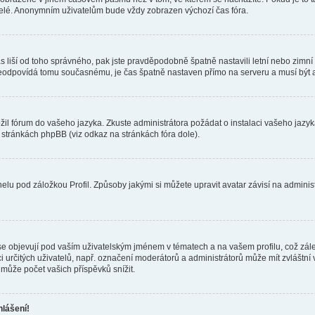
telé. Anonymním uživatelům bude vždy zobrazen výchozí čas fóra.
 čas liší od toho správného, pak jste pravděpodobně špatně nastavili letní nebo zi
odpovídá tomu současnému, je čas špatně nastaven přímo na serveru a musí být 
ožil fórum do vašeho jazyka. Zkuste administrátora požádat o instalaci vašeho jaz
h stránkách phpBB (viz odkaz na stránkách fóra dole).
lu pod záložkou Profil. Způsoby jakými si můžete upravit avatar závisí na adminis
e objevují pod vaším uživatelským jménem v tématech a na vašem profilu, což zál
aci určitých uživatelů, např. označení moderátorů a administrátorů může mít zvláštn
může počet vašich příspěvků snížit.
hlášení!