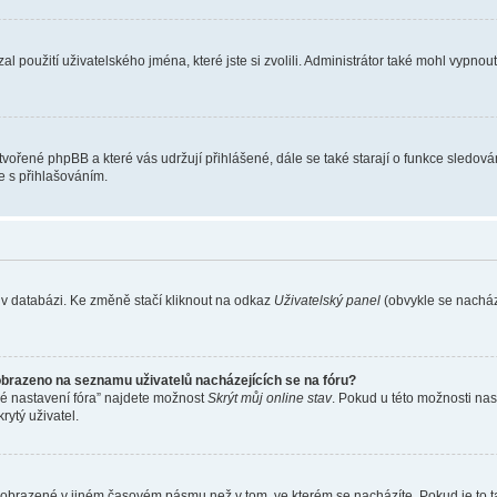
l použití uživatelského jména, které jste si zvolili. Administrátor také mohl vypnou
ytvořené phpBB a které vás udržují přihlášené, dále se také starají o funkce sledov
e s přihlašováním.
 v databázi. Ke změně stačí kliknout na odkaz
Uživatelský panel
(obvykle se nachází
obrazeno na seznamu uživatelů nacházejících se na fóru?
né nastavení fóra” najdete možnost
Skrýt můj online stav
. Pokud u této možnosti nas
rytý uživatel.
 zobrazené v jiném časovém pásmu než v tom, ve kterém se nacházíte. Pokud je to t