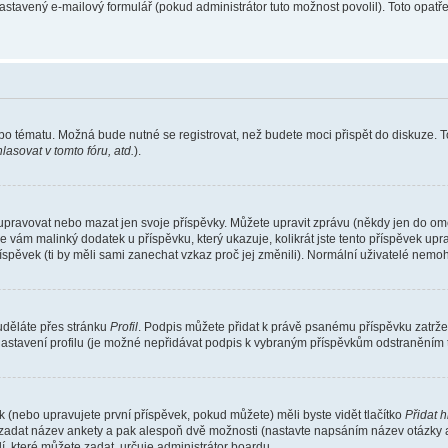
nastavený e-mailový formulář (pokud administrátor tuto možnost povolil). Toto opa
bo tématu. Možná bude nutné se registrovat, než budete moci přispět do diskuze. T
asovat v tomto fóru, atd.
).
 upravovat nebo mazat jen svoje příspěvky. Můžete upravit zprávu (někdy jen do om
e vám malinký dodatek u příspěvku, který ukazuje, kolikrát jste tento příspěvek up
spěvek (ti by měli sami zanechat vzkaz proč jej změnili). Normální uživatelé nem
 uděláte přes stránku
Profil
. Podpis můžete přidat k právě psanému příspěvku zatrž
nastavení profilu (je možné nepřidávat podpis k vybraným příspěvkům odstraněním t
 (nebo upravujete první příspěvek, pokud můžete) měli byste vidět tlačítko
Přidat 
e zadat název ankety a pak alespoň dvě možnosti (nastavte napsáním název otázky 
které můžete zadat, určuje administrátor boardu.