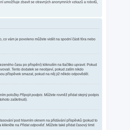
tření umožňuje zbavit se otravných anonymních vzkazů a robotů,
o, co vám je povoleno můžete vidět na spodní části fóra nebo
ezeného času po přispění) kliknutím na tlačítko
upravit
. Pokud
ravovali. Tento dodatek se neobjeví, pokud zatím nikdo
ohou příspěvek smazat, pokud na něj již někdo odpověděl.
ením položky
Připojit podpis
. Můžete rovněž přidat stejný podpis
ohoto zaškrtnutí).
hlasování
pod hlavním oknem na přidávání příspěvků (pokud to
a klikněte na
Přidat odpověď
. Můžete také přidat časový limit