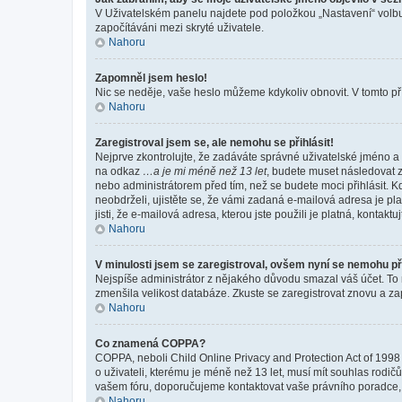
V Uživatelském panelu najdete pod položkou „Nastavení“ vol
započítáváni mezi skryté uživatele.
Nahoru
Zapomněl jsem heslo!
Nic se neděje, vaše heslo můžeme kdykoliv obnovit. V tomto př
Nahoru
Zaregistroval jsem se, ale nemohu se přihlásit!
Nejprve zkontrolujte, že zadáváte správné uživatelské jméno a 
na odkaz
…a je mi méně než 13 let
, budete muset následovat z
nebo administrátorem před tím, než se budete moci přihlásit. Kd
neobdrželi, ujistěte se, že vámi zadaná e-mailová adresa je p
jisti, že e-mailová adresa, kterou jste použili je platná, kontakt
Nahoru
V minulosti jsem se zaregistroval, ovšem nyní se nemohu při
Nejspíše administrátor z nějakého důvodu smazal váš účet. To mo
zmenšila velikost databáze. Zkuste se zaregistrovat znovu a zap
Nahoru
Co znamená COPPA?
COPPA, neboli Child Online Privacy and Protection Act of 1998 
o uživateli, kterému je méně než 13 let, musí mít souhlas rodičů 
vašem fóru, doporučujeme kontaktovat vaše právního poradce
Nahoru