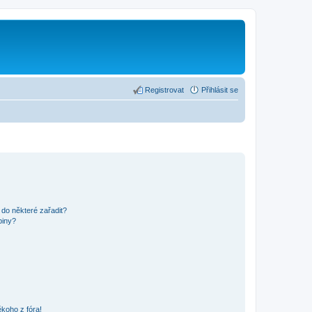
Registrovat
Přihlásit se
 do některé zařadit?
piny?
koho z fóra!