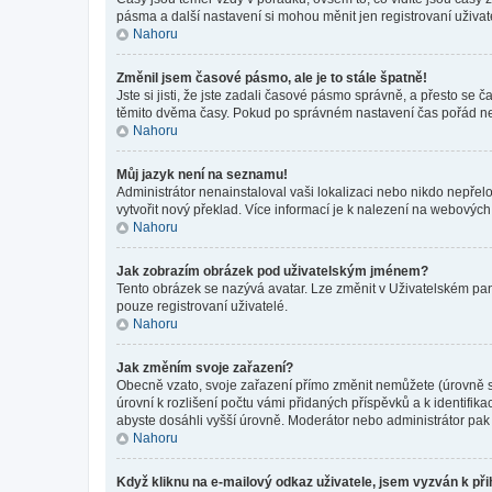
pásma a další nastavení si mohou měnit jen registrovaní uživa
Nahoru
Změnil jsem časové pásmo, ale je to stále špatně!
Jste si jisti, že jste zadali časové pásmo správně, a přesto se
těmito dvěma časy. Pokud po správném nastavení čas pořád ne
Nahoru
Můj jazyk není na seznamu!
Administrátor nenainstaloval vaši lokalizaci nebo nikdo nepřel
vytvořit nový překlad. Více informací je k nalezení na webovýc
Nahoru
Jak zobrazím obrázek pod uživatelským jménem?
Tento obrázek se nazývá avatar. Lze změnit v Uživatelském pane
pouze registrovaní uživatelé.
Nahoru
Jak změním svoje zařazení?
Obecně vzato, svoje zařazení přímo změnit nemůžete (úrovně s
úrovní k rozlišení počtu vámi přidaných příspěvků a k identifik
abyste dosáhli vyšší úrovně. Moderátor nebo administrátor pak 
Nahoru
Když kliknu na e-mailový odkaz uživatele, jsem vyzván k při