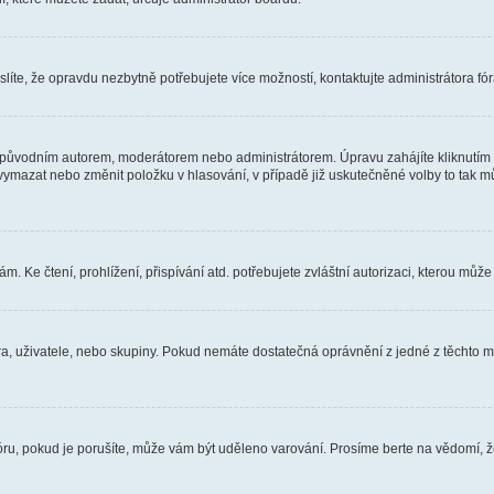
íte, že opravdu nezbytně potřebujete více možností, kontaktujte administrátora fór
 původním autorem, moderátorem nebo administrátorem. Úpravu zahájíte kliknutím n
ymazat nebo změnit položku v hlasování, v případě již uskutečněné volby to tak mů
 Ke čtení, prohlížení, přispívání atd. potřebujete zvláštní autorizaci, kterou může 
óra, uživatele, nebo skupiny. Pokud nemáte dostatečná oprávnění z jedné z těchto mo
fóru, pokud je porušíte, může vám být uděleno varování. Prosíme berte na vědomí, 