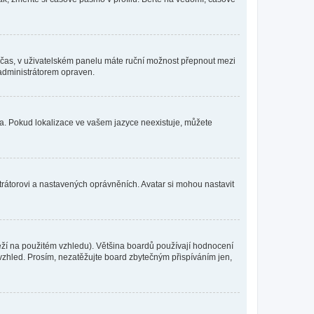
mní čas, v uživatelském panelu máte ruční možnost přepnout mezi
administrátorem opraven.
yka. Pokud lokalizace ve vašem jazyce neexistuje, můžete
trátorovi a nastavených oprávněních. Avatar si mohou nastavit
eží na použitém vzhledu). Většina boardů používají hodnocení
í vzhled. Prosím, nezatěžujte board zbytečným přispíváním jen,