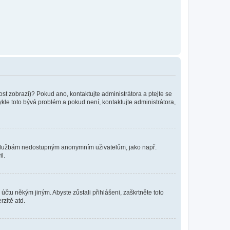
ost zobrazí)? Pokud ano, kontaktujte administrátora a ptejte se
vykle toto bývá problém a pokud není, kontaktujte administrátora,
ním službám nedostupným anonymním uživatelům, jako např.
l.
účtu někým jiným. Abyste zůstali přihlášeni, zaškrtněte toto
rzitě atd.