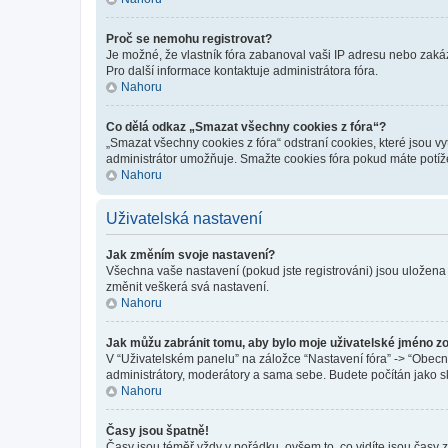
Proč se nemohu registrovat?
Je možné, že vlastník fóra zabanoval vaši IP adresu nebo zakáza
Pro další informace kontaktuje administrátora fóra.
Nahoru
Co dělá odkaz „Smazat všechny cookies z fóra“?
„Smazat všechny cookies z fóra“ odstraní cookies, které jsou v
administrátor umožňuje. Smažte cookies fóra pokud máte potíž
Nahoru
Uživatelská nastavení
Jak změním svoje nastavení?
Všechna vaše nastavení (pokud jste registrováni) jsou uložena
změnit veškerá svá nastavení.
Nahoru
Jak můžu zabránit tomu, aby bylo moje uživatelské jméno z
V “Uživatelském panelu” na záložce “Nastavení fóra” -> “Obec
administrátory, moderátory a sama sebe. Budete počítán jako sk
Nahoru
Časy jsou špatně!
Časy jsou téměř vždy v pořádku, ovšem to, co vidíte jsou časy