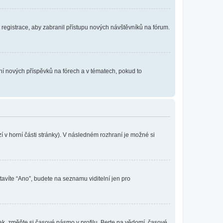
t registrace, aby zabranil přístupu nových návštěvníků na fórum.
ání nových příspěvků na fórech a v tématech, pokud to
 v horní části stránky). V následném rozhraní je možné si
tavíte “Ano”, budete na seznamu viditelní jen pro
ak, změňte si časové pásmo v profilu. Berte na vědomí, časové