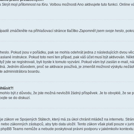
bu
Skrýt moji přítomnost na fóru
. Volbou možnosti
Ano
aktivujete tuto funkci. Online 
ípadě zmáčkněte na přihlašovací stránce tlačítko
Zapomněl jsem svoje heslo
, pokr
heslo. Pokud jsou v pořádku, pak se mohla odehrát jedna z následujících dvou věcí
aslané instrukce. Pokud toto není ten případ, pak váš účet musí být aktivován. Někt
yž jste se registrovali, byli byste k tomuto vyzváni. Pokud vám byl zaslán e-mail, n
latná. Jedním důvodem, proč se aktivace používá, je zmenšit možnost výskytu
nežád
ujte administrátora boardu.
hlásit?!
hlo být z důvodu, že jste možná nevložili žádný příspěvek. Je to obvyklé, že se pra
ojte se do diskuzí.
je zákon ve Spojených Státech, který má za úkol chránit mládež na internetu. Strá
nebo zákonných zástupců, aby tyto data uložil. Tento zákon však platí pouze v jurisdikc
, phpBB Teams nemůže a nebude poskytovat právni podporu v jakémkoliv kontextu