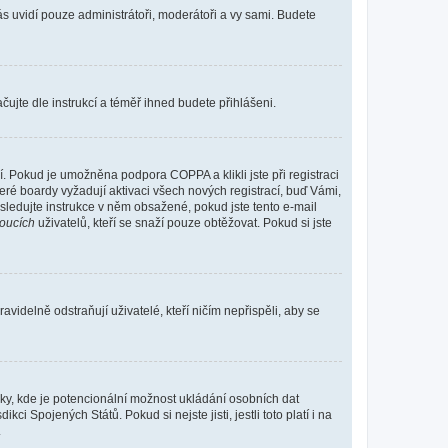
vás uvidí pouze administrátoři, moderátoři a vy sami. Budete
ačujte dle instrukcí a téměř ihned budete přihlášeni.
. Pokud je umožněna podpora COPPA a klikli jste při registraci
eré boardy vyžadují aktivaci všech nových registrací, buď Vámi,
ásledujte instrukce v něm obsažené, pokud jste tento e-mail
oucích
uživatelů, kteří se snaží pouze obtěžovat. Pokud si jste
videlně odstraňují uživatelé, kteří ničím nepřispěli, aby se
nky, kde je potencionální možnost ukládání osobních dat
i Spojených Států. Pokud si nejste jisti, jestli toto platí i na
.