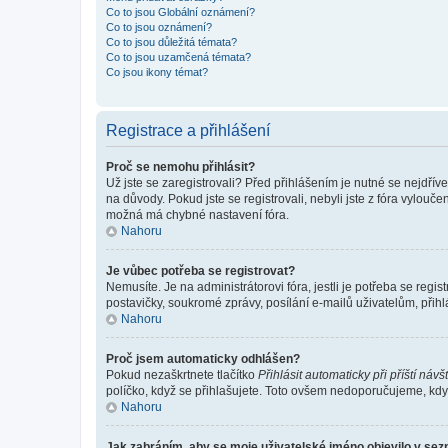
Co to jsou Globální oznámení?
Co to jsou oznámení?
Co to jsou důležitá témata?
Co to jsou uzamčená témata?
Co jsou ikony témat?
Registrace a přihlášení
Proč se nemohu přihlásit?
Už jste se zaregistrovali? Před přihlášením je nutné se nejdřív
na důvody. Pokud jste se registrovali, nebyli jste z fóra vylouč
možná má chybné nastavení fóra.
Nahoru
Je vůbec potřeba se registrovat?
Nemusíte. Je na administrátorovi fóra, jestli je potřeba se re
postavičky, soukromé zprávy, posílání e-mailů uživatelům, přihl
Nahoru
Proč jsem automaticky odhlášen?
Pokud nezaškrtnete tlačítko
Přihlásit automaticky při příští návš
políčko, když se přihlašujete. Toto ovšem nedoporučujeme, když 
Nahoru
Jak zabráním, aby se moje uživatelské jméno objevilo v se