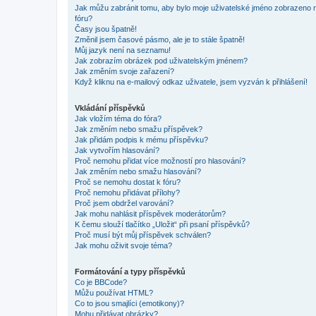
Jak můžu zabránit tomu, aby bylo moje uživatelské jméno zobrazeno 
fóru?
Časy jsou špatně!
Změnil jsem časové pásmo, ale je to stále špatně!
Můj jazyk není na seznamu!
Jak zobrazím obrázek pod uživatelským jménem?
Jak změním svoje zařazení?
Když kliknu na e-mailový odkaz uživatele, jsem vyzván k přihlášení!
Vkládání příspěvků
Jak vložím téma do fóra?
Jak změním nebo smažu příspěvek?
Jak přidám podpis k mému příspěvku?
Jak vytvořím hlasování?
Proč nemohu přidat více možností pro hlasování?
Jak změním nebo smažu hlasování?
Proč se nemohu dostat k fóru?
Proč nemohu přidávat přílohy?
Proč jsem obdržel varování?
Jak mohu nahlásit příspěvek moderátorům?
K čemu slouží tlačítko „Uložit“ při psaní příspěvků?
Proč musí být můj příspěvek schválen?
Jak mohu oživit svoje téma?
Formátování a typy příspěvků
Co je BBCode?
Můžu používat HTML?
Co to jsou smajlíci (emotikony)?
Mohu přidávat obrázky?