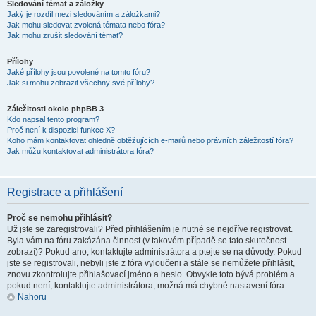
Sledování témat a záložky
Jaký je rozdíl mezi sledováním a záložkami?
Jak mohu sledovat zvolená témata nebo fóra?
Jak mohu zrušit sledování témat?
Přílohy
Jaké přílohy jsou povolené na tomto fóru?
Jak si mohu zobrazit všechny své přílohy?
Záležitosti okolo phpBB 3
Kdo napsal tento program?
Proč není k dispozici funkce X?
Koho mám kontaktovat ohledně obtěžujících e-mailů nebo právních záležitostí fóra?
Jak můžu kontaktovat administrátora fóra?
Registrace a přihlášení
Proč se nemohu přihlásit?
Už jste se zaregistrovali? Před přihlášením je nutné se nejdříve registrovat.
Byla vám na fóru zakázána činnost (v takovém případě se tato skutečnost
zobrazí)? Pokud ano, kontaktujte administrátora a ptejte se na důvody. Pokud
jste se registrovali, nebyli jste z fóra vyloučeni a stále se nemůžete přihlásit,
znovu zkontrolujte přihlašovací jméno a heslo. Obvykle toto bývá problém a
pokud není, kontaktujte administrátora, možná má chybné nastavení fóra.
Nahoru