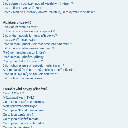
Jak zobrazím obrázek pod uživatelským jménem?
Jak změním svoje zařazení?
Když kliknu na e-mailový odkaz uživatele, jsem vyzván k přihlášení!
Vkládání příspěvků
Jak vložím téma do fóra?
Jak změním nebo smažu příspěvek?
Jak přidám podpis k mému příspěvku?
Jak vytvořím hlasování?
Proč nemohu přidat více možností pro hlasování?
Jak změním nebo smažu hlasování?
Proč se nemohu dostat k fóru?
Proč nemohu přidávat přílohy?
Proč jsem obdržel varování?
Jak mohu nahlásit příspěvek moderátorům?
K čemu slouží tlačítko „Uložit“ při psaní příspěvků?
Proč musí být můj příspěvek schválen?
Jak mohu oživit svoje téma?
Formátování a typy příspěvků
Co je BBCode?
Můžu používat HTML?
Co to jsou smajlíci (emotikony)?
Mohu přidávat obrázky?
Co to jsou Globální oznámení?
Co to jsou oznámení?
Co to jsou důležitá témata?
Co to jsou uzamčená témata?
Co jsou ikony témat?