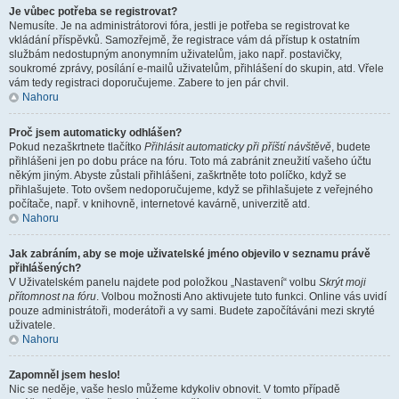
Je vůbec potřeba se registrovat?
Nemusíte. Je na administrátorovi fóra, jestli je potřeba se registrovat ke
vkládání příspěvků. Samozřejmě, že registrace vám dá přístup k ostatním
službám nedostupným anonymním uživatelům, jako např. postavičky,
soukromé zprávy, posílání e-mailů uživatelům, přihlášení do skupin, atd. Vřele
vám tedy registraci doporučujeme. Zabere to jen pár chvil.
Nahoru
Proč jsem automaticky odhlášen?
Pokud nezaškrtnete tlačítko
Přihlásit automaticky při příští návštěvě
, budete
přihlášeni jen po dobu práce na fóru. Toto má zabránit zneužití vašeho účtu
někým jiným. Abyste zůstali přihlášeni, zaškrtněte toto políčko, když se
přihlašujete. Toto ovšem nedoporučujeme, když se přihlašujete z veřejného
počítače, např. v knihovně, internetové kavárně, univerzitě atd.
Nahoru
Jak zabráním, aby se moje uživatelské jméno objevilo v seznamu právě
přihlášených?
V Uživatelském panelu najdete pod položkou „Nastavení“ volbu
Skrýt moji
přítomnost na fóru
. Volbou možnosti
Ano
aktivujete tuto funkci. Online vás uvidí
pouze administrátoři, moderátoři a vy sami. Budete započítáváni mezi skryté
uživatele.
Nahoru
Zapomněl jsem heslo!
Nic se neděje, vaše heslo můžeme kdykoliv obnovit. V tomto případě