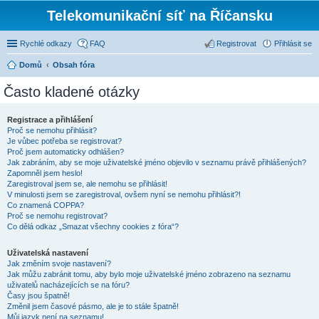
Telekomunikační síť na Říčansku
Rychlé odkazy
FAQ
Registrovat
Přihlásit se
Domů
Obsah fóra
Často kladené otázky
Registrace a přihlášení
Proč se nemohu přihlásit?
Je vůbec potřeba se registrovat?
Proč jsem automaticky odhlášen?
Jak zabráním, aby se moje uživatelské jméno objevilo v seznamu právě přihlášených?
Zapomněl jsem heslo!
Zaregistroval jsem se, ale nemohu se přihlásit!
V minulosti jsem se zaregistroval, ovšem nyní se nemohu přihlásit?!
Co znamená COPPA?
Proč se nemohu registrovat?
Co dělá odkaz „Smazat všechny cookies z fóra“?
Uživatelská nastavení
Jak změním svoje nastavení?
Jak můžu zabránit tomu, aby bylo moje uživatelské jméno zobrazeno na seznamu
uživatelů nacházejících se na fóru?
Časy jsou špatně!
Změnil jsem časové pásmo, ale je to stále špatně!
Můj jazyk není na seznamu!