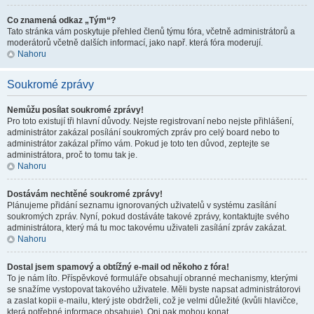
Co znamená odkaz „Tým“?
Tato stránka vám poskytuje přehled členů týmu fóra, včetně administrátorů a
moderátorů včetně dalších informací, jako např. která fóra moderují.
Nahoru
Soukromé zprávy
Nemůžu posílat soukromé zprávy!
Pro toto existují tři hlavní důvody. Nejste registrovaní nebo nejste přihlášení,
administrátor zakázal posílání soukromých zpráv pro celý board nebo to
administrátor zakázal přímo vám. Pokud je toto ten důvod, zeptejte se
administrátora, proč to tomu tak je.
Nahoru
Dostávám nechtěné soukromé zprávy!
Plánujeme přidání seznamu ignorovaných uživatelů v systému zasílání
soukromých zpráv. Nyní, pokud dostáváte takové zprávy, kontaktujte svého
administrátora, který má tu moc takovému uživateli zasílání zpráv zakázat.
Nahoru
Dostal jsem spamový a obtížný e-mail od někoho z fóra!
To je nám líto. Příspěvkové formuláře obsahují obranné mechanismy, kterými
se snažíme vystopovat takového uživatele. Měli byste napsat administrátorovi
a zaslat kopii e-mailu, který jste obdrželi, což je velmi důležité (kvůli hlavičce,
která potřebné informace obsahuje). Oni pak mohou konat.