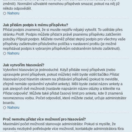
změnili). Normální uživatelé nemohou příspěvek smazat, pokud na něj již
někdo odpověděl.
Nahoru
Jak přidám podpis k mému příspěvku?
Přidat podpis znamená, že si musíte nejdřív nějaký vytvořit. To uděláte přes
stránku
Profil
. Podpis můžete přidat k právě psanému příspěvku zatržením
položky
Připojit podpis
. Můžete rovněž přidat stejný podpis pro všechny vaše
příspěvky zaškrtnutím příslušného políčka v nastavení profilu (je možné
nepřidávat podpis k vybraným příspěvkům odstraněním tohoto zaškrtnutí).
Nahoru
Jak vytvořím hlasování?
Vytvoření hlasování je jednoduché. Když přidáte nový příspěvek (nebo
upravujete první příspěvek, pokud můžete) měli byste vidět tlačítko
Přidat
hlasování
pod hlavním oknem na přidávání příspěvků (pokud to nevidíte,
zřejmě nemáte oprávnění vytvářet ankety). Měli byste zadat název ankety a
pak alespoň dvě možnosti (nastavte napsáním název otázky a klikněte na
Přidat odpověď
. Můžete také přidat časový limit pro anketu, kde 0 znamená
neomezenou volbu. Počet odpovědí, které můžete zadat, určuje administrátor
boardu.
Nahoru
Proč nemohu přidat více možností pro hlasování?
Maximální počet možností stanovuje administrátor. Pokud si myslíte, že
opravdu nezbytně potřebujete více možností, kontaktujte administrátora fóra