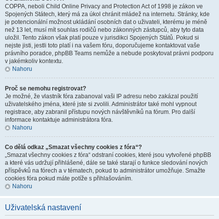
COPPA, neboli Child Online Privacy and Protection Act of 1998 je zákon ve
Spojených Státech, který má za úkol chránit mládež na internetu. Stránky, kde
je potencionální možnost ukládání osobních dat o uživateli, kterému je méně
než 13 let, musí mít souhlas rodičů nebo zákonných zástupců, aby tyto data
uložil. Tento zákon však platí pouze v jurisdikci Spojených Států. Pokud si
nejste jisti, jestli toto platí i na vašem fóru, doporučujeme kontaktovat vaše
právního poradce, phpBB Teams nemůže a nebude poskytovat právni podporu
v jakémkoliv kontextu.
Nahoru
Proč se nemohu registrovat?
Je možné, že vlastník fóra zabanoval vaši IP adresu nebo zakázal použití
uživatelského jména, které jste si zvolili. Administrátor také mohl vypnout
registrace, aby zabranil přístupu nových návštěvníků na fórum. Pro další
informace kontaktuje administrátora fóra.
Nahoru
Co dělá odkaz „Smazat všechny cookies z fóra“?
„Smazat všechny cookies z fóra“ odstraní cookies, které jsou vytvořené phpBB
a které vás udržují přihlášené, dále se také starají o funkce sledování nových
příspěvků na fórech a v tématech, pokud to administrátor umožňuje. Smažte
cookies fóra pokud máte potíže s přihlašováním.
Nahoru
Uživatelská nastavení