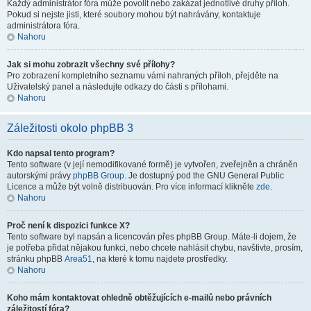
Každý administrátor fóra může povolit nebo zakázat jednotlivé druhy příloh.
Pokud si nejste jisti, které soubory mohou být nahrávány, kontaktuje
administrátora fóra.
Nahoru
Jak si mohu zobrazit všechny své přílohy?
Pro zobrazení kompletního seznamu vámi nahraných příloh, přejděte na
Uživatelský panel a následujte odkazy do části s přílohami.
Nahoru
Záležitosti okolo phpBB 3
Kdo napsal tento program?
Tento software (v její nemodifikované formě) je vytvořen, zveřejněn a chráněn
autorskými právy
phpBB Group
. Je dostupný pod the GNU General Public
Licence a může být volně distribuován. Pro více informací klikněte
zde
.
Nahoru
Proč není k dispozici funkce X?
Tento software byl napsán a licencován přes phpBB Group. Máte-li dojem, že
je potřeba přidat nějakou funkci, nebo chcete nahlásit chybu, navštivte, prosím,
stránku phpBB
Area51
, na které k tomu najdete prostředky.
Nahoru
Koho mám kontaktovat ohledně obtěžujících e-mailů nebo právních
záležitostí fóra?