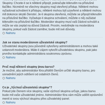
Skupiny. Chcete-li se k některé připojit, pokračujte kliknutím na příslušné
tlačítko. Nicméně ne všechny skupiny mají otevřený přístup. Některé mohou
vyžadovat schválení k přístupu, některé mohou být uzavřené a některé mohou
mít dokonce skryté členství. Je-li skupina otevřená, můžete se připojit kliknutím
na příslušné tlačítko. Vyžaduje-li skupina schválení, můžete o něj zažádat
kliknutím na příslušné tlačítko. Moderátor skupiny musí vaši žádost schválit a
může se vás zeptat na důvod žádosti. Prosím, nedotírejte na moderátora
skupiny, pokud vaši žádost zamítne; bude mít své důvody.
Nahoru
Jak se stanu moderátorem uživatelské skupiny?
Uživatelské skupiny jsou původně vytvořeny administrátorem a mohou také
ustanovit moderátora. Máte-li zájem vytvořit uživatelskou skupinu, pak jako
prvního kontaktujte administrátora soukromou zprávou.
Nahoru
Proč mají některé skupiny jinou barvu?
Je možné, aby administrátor fóra přidělil členům určité skupiny barvu, pro
usnadnění jejich odlišení od ostatních členů.
Nahoru
Co je „Výchozí uživatelská skupina“?
Pokud jste členem více skupiny, vaše výchozí skupina určuje, jakou barvu
bude mít vaše uživatelské jméno. Administrátor fóra vám může udělit oprávnění
menit si svou výchozí skupinu přes uživatelský panel.
Nahoru