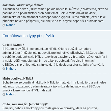
Jak mohu oživit svoje téma?
Kliknutím na odkaz „Oživit téma“, pokud ho vidíte, můžete „oživit“ téma, čímž ho
posunete na první místo v přehledu témat. Pokud tento odkaz nevidíte,
administrátor tuto možnost pravděpodobně vypnul. Téma můžete „oživit“ také
přidáním nového příspěvku, ale dbejte na to, abyste neporušili pravidla fóra.
Nahoru
Formátování a typy příspěvků
Co je BBCode?
BBCode je zvláštní implementace HTML. O jeho použití rozhoduje
administrátor (můžete toto nepovolit pro jednotlivé příspěvky). BBCode sám
o sobě je podobný stylu HTML, tagy jsou uzavřeny v hranatých závorkách [ a ]
a nabízí větší kontrolu nad tím, co a jak se zobrazí. Pro více informací
o BBCode si prohlédněte stránku, která je dostupná přes stránku přispívání.
Nahoru
Můžu používat HTML?
Bohužel nelze používat jakékoliv HTML formátování na tomto fóru a ani nelze
tuto možnost zapnout, administrátor však může definovat vlastní BBCode
značky, které mohou HTML nahradit.
Nahoru
Co to jsou smajlíci (emotikony)?
Smajlíci, neboli emotikony jsou malé grafické obrázky, které se používají