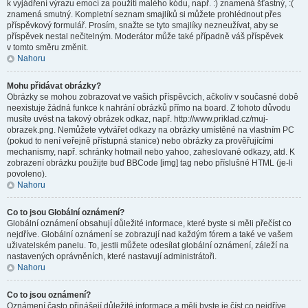
k vyjádření výrazu emocí za použití malého kódu, např. :) znamená šťastný, :(
znamená smutný. Kompletní seznam smajlíků si můžete prohlédnout přes
příspěvkový formulář. Prosím, snažte se tyto smajlíky nezneužívat, aby se
příspěvek nestal nečitelným. Moderátor může také případně váš příspěvek
v tomto směru změnit.
Nahoru
Mohu přidávat obrázky?
Obrázky se mohou zobrazovat ve vašich příspěvcích, ačkoliv v současné době
neexistuje žádná funkce k nahrání obrázků přímo na board. Z tohoto důvodu
musíte uvést na takový obrázek odkaz, např. http://www.priklad.cz/muj-
obrazek.png. Nemůžete vytvářet odkazy na obrázky umístěné na vlastním PC
(pokud to není veřejně přístupná stanice) nebo obrázky za prověřujícími
mechanismy, např. schránky hotmail nebo yahoo, zaheslované odkazy, atd. K
zobrazení obrázku použijte buď BBCode [img] tag nebo příslušné HTML (je-li
povoleno).
Nahoru
Co to jsou Globální oznámení?
Globální oznámení obsahují důležité informace, které byste si měli přečíst co
nejdříve. Globální oznámení se zobrazují nad každým fórem a také ve vašem
uživatelském panelu. To, jestli můžete odesílat globální oznámení, záleží na
nastavených oprávněních, které nastavují administrátoři.
Nahoru
Co to jsou oznámení?
Oznámení často přinášejí důležité informace a měli byste je číst co nejdříve.