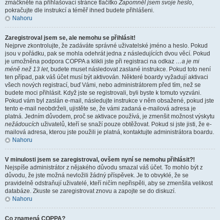
zmáčkněte na přihlašovací stránce tlačítko
Zapomněl jsem svoje heslo
,
pokračujte dle instrukcí a téměř ihned budete přihlášeni.
Nahoru
Zaregistroval jsem se, ale nemohu se přihlásit!
Nejprve zkontrolujte, že zadáváte správné uživatelské jméno a heslo. Pokud
jsou v pořádku, pak se mohla odehrát jedna z následujících dvou věcí. Pokud
je umožněna podpora COPPA a klikli jste při registraci na odkaz
…a je mi
méně než 13 let
, budete muset následovat zaslané instrukce. Pokud toto není
ten případ, pak váš účet musí být aktivován. Některé boardy vyžadují aktivaci
všech nových registrací, buď Vámi, nebo administrátorem před tím, než se
budete moci přihlásit. Když jste se registrovali, byli byste k tomuto vyzváni.
Pokud vám byl zaslán e-mail, následujte instrukce v něm obsažené, pokud jste
tento e-mail neobdrželi, ujistěte se, že vámi zadaná e-mailová adresa je
platná. Jedním důvodem, proč se aktivace používá, je zmenšit možnost výskytu
nežádoucích
uživatelů, kteří se snaží pouze obtěžovat. Pokud si jste jisti, že e-
mailová adresa, kterou jste použili je platná, kontaktujte administrátora boardu.
Nahoru
V minulosti jsem se zaregistroval, ovšem nyní se nemohu přihlásit?!
Nejspíše administrátor z nějakého důvodu smazal váš účet. To mohlo být z
důvodu, že jste možná nevložili žádný příspěvek. Je to obvyklé, že se
pravidelně odstraňují uživatelé, kteří ničím nepřispěli, aby se zmenšila velikost
databáze. Zkuste se zaregistrovat znovu a zapojte se do diskuzí.
Nahoru
Co znamená COPPA?