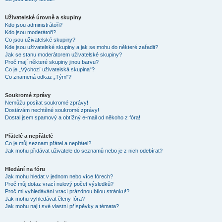
Uživatelské úrovně a skupiny
Kdo jsou administrátoři?
Kdo jsou moderátoři?
Co jsou uživatelské skupiny?
Kde jsou uživatelské skupiny a jak se mohu do některé zařadit?
Jak se stanu moderátorem uživatelské skupiny?
Proč mají některé skupiny jinou barvu?
Co je „Výchozí uživatelská skupina“?
Co znamená odkaz „Tým“?
Soukromé zprávy
Nemůžu posílat soukromé zprávy!
Dostávám nechtěné soukromé zprávy!
Dostal jsem spamový a obtížný e-mail od někoho z fóra!
Přátelé a nepřátelé
Co je můj seznam přátel a nepřátel?
Jak mohu přidávat uživatele do seznamů nebo je z nich odebírat?
Hledání na fóru
Jak mohu hledat v jednom nebo více fórech?
Proč můj dotaz vrací nulový počet výsledků?
Proč mi vyhledávání vrací prázdnou bílou stránku!?
Jak mohu vyhledávat členy fóra?
Jak mohu najít své vlastní příspěvky a témata?