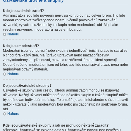
Uživatelské úrovně a skupiny
Kdo jsou administrátoři?
Administrátoři jsou lidé pověření nejvyšší kontrolou nad celým fórem. Tito lidé
mohou kontrolovat veškerý chod boardu včetně povolování, zakazování
uživatelů, vytváření uživatelských skupin nebo moderátorů, atd. Mají také
všechny pravomoci moderátorů na celém boardu.
Nahoru
Kdo jsou moderátoři?
Moderátoři jsou jednotlivci (nebo skupiny jednotlivců), jejichž práce je starat se
o chod fóra každý den. Mají právo upravovat nebo mazat příspěvky,
zamykat/odemykat, přesouvat, mazat a rozdělovat témata, která spravují.
Obecně řečeno, moderátoři jsou od toho, aby lidé nepřispívali
mimo téma
nebo
nepřidávali otravný materiál.
Nahoru
Co jsou uživatelské skupiny?
Uživatelské skupiny jsou cestou, kterou administrátoři mohou seskupovat
uživatele. Každý uživatel může patřit do několika skupin a každé skupině může
být definován individuální přístup. To umožňuje administrátorům snáze nastavit
několik uživatelů jako moderátory fóra nebo jim dát přístup na soukromé fórum,
atd.
Nahoru
Kde jsou uživatelské skupiny a jak se mohu do některé zařadit?
Všechny uživatelské skupiny najdete v Uživatelském panelu pod položkou