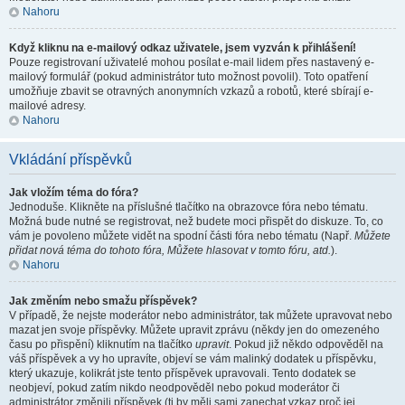
Nahoru
Když kliknu na e-mailový odkaz uživatele, jsem vyzván k přihlášení!
Pouze registrovaní uživatelé mohou posílat e-mail lidem přes nastavený e-
mailový formulář (pokud administrátor tuto možnost povolil). Toto opatření
umožňuje zbavit se otravných anonymních vzkazů a robotů, které sbírají e-
mailové adresy.
Nahoru
Vkládání příspěvků
Jak vložím téma do fóra?
Jednoduše. Klikněte na příslušné tlačítko na obrazovce fóra nebo tématu.
Možná bude nutné se registrovat, než budete moci přispět do diskuze. To, co
vám je povoleno můžete vidět na spodní části fóra nebo tématu (Např.
Můžete
přidat nová téma do tohoto fóra, Můžete hlasovat v tomto fóru, atd.
).
Nahoru
Jak změním nebo smažu příspěvek?
V případě, že nejste moderátor nebo administrátor, tak můžete upravovat nebo
mazat jen svoje příspěvky. Můžete upravit zprávu (někdy jen do omezeného
času po přispění) kliknutím na tlačítko
upravit
. Pokud již někdo odpověděl na
váš příspěvek a vy ho upravíte, objeví se vám malinký dodatek u příspěvku,
který ukazuje, kolikrát jste tento příspěvek upravovali. Tento dodatek se
neobjeví, pokud zatím nikdo neodpověděl nebo pokud moderátor či
administrátor změnili příspěvek (ti by měli sami zanechat vzkaz proč jej