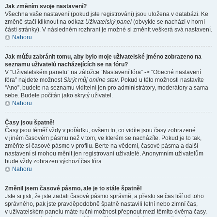
Jak změním svoje nastavení?
Všechna vaše nastavení (pokud jste registrováni) jsou uložena v databázi. Ke
změně stačí kliknout na odkaz
Uživatelský panel
(obvykle se nachází v horní
části stránky). V následném rozhraní je možné si změnit veškerá svá nastavení.
Nahoru
Jak můžu zabránit tomu, aby bylo moje uživatelské jméno zobrazeno na
seznamu uživatelů nacházejících se na fóru?
V “Uživatelském panelu” na záložce “Nastavení fóra” -> “Obecné nastavení
fóra” najdete možnost
Skrýt můj online stav
. Pokud u této možnosti nastavíte
“Ano”, budete na seznamu viditelní jen pro administrátory, moderátory a sama
sebe. Budete počítán jako skrytý uživatel.
Nahoru
Časy jsou špatně!
Časy jsou téměř vždy v pořádku, ovšem to, co vidíte jsou časy zobrazené
v jiném časovém pásmu než v tom, ve kterém se nacházíte. Pokud je to tak,
změňte si časové pásmo v profilu. Berte na vědomí, časové pásma a další
nastavení si mohou měnit jen registrovaní uživatelé. Anonymním uživatelům
bude vždy zobrazen výchozí čas fóra.
Nahoru
Změnil jsem časové pásmo, ale je to stále špatně!
Jste si jisti, že jste zadali časové pásmo správně, a přesto se čas liší od toho
správného, pak jste pravděpodobně špatně nastavili letní nebo zimní čas,
v uživatelském panelu máte ruční možnost přepnout mezi těmito dvěma časy.