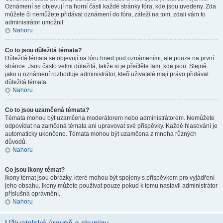
Oznámení se objevují na horní části každé stránky fóra, kde jsou uvedeny. Zda
můžete či nemůžete přidávat oznámení do fóra, záleží na tom, zdali vám to
administrátor umožnil.
Nahoru
Co to jsou důležitá témata?
Důležitá témata se objevují na fóru hned pod oznámeními, ale pouze na první
stránce. Jsou často velmi důležitá, takže si je přečtěte tam, kde jsou. Stejně
jako u oznámení rozhoduje administrátor, kteří uživatelé mají právo přidávat
důležitá témata.
Nahoru
Co to jsou uzamčená témata?
Témata mohou být uzamčena moderátorem nebo administrátorem. Nemůžete
odpovídat na zamčená témata ani upravovat své příspěvky. Každé hlasování je
automaticky ukončeno. Témata mohou být uzamčena z mnoha různých
důvodů.
Nahoru
Co jsou ikony témat?
Ikony témat jsou obrázky, které mohou být spojeny s příspěvkem pro vyjádření
jeho obsahu. Ikony můžete používat pouze pokud k tomu nastavil administrátor
příslušná oprávnění.
Nahoru