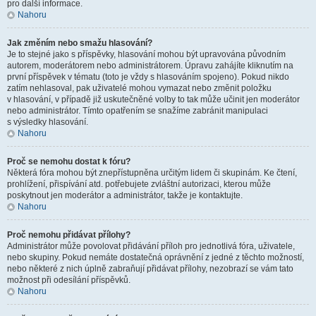
pro další informace.
Nahoru
Jak změním nebo smažu hlasování?
Je to stejné jako s příspěvky, hlasování mohou být upravována původním
autorem, moderátorem nebo administrátorem. Úpravu zahájíte kliknutím na
první příspěvek v tématu (toto je vždy s hlasováním spojeno). Pokud nikdo
zatím nehlasoval, pak uživatelé mohou vymazat nebo změnit položku
v hlasování, v případě již uskutečněné volby to tak může učinit jen moderátor
nebo administrátor. Tímto opatřením se snažíme zabránit manipulaci
s výsledky hlasování.
Nahoru
Proč se nemohu dostat k fóru?
Některá fóra mohou být znepřístupněna určitým lidem či skupinám. Ke čtení,
prohlížení, přispívání atd. potřebujete zvláštní autorizaci, kterou může
poskytnout jen moderátor a administrátor, takže je kontaktujte.
Nahoru
Proč nemohu přidávat přílohy?
Administrátor může povolovat přidávání příloh pro jednotlivá fóra, uživatele,
nebo skupiny. Pokud nemáte dostatečná oprávnění z jedné z těchto možností,
nebo některé z nich úplně zabraňují přidávat přílohy, nezobrazí se vám tato
možnost při odesílání příspěvků.
Nahoru