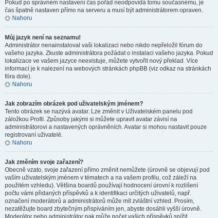
Pokud po správném nastavení čas pořád neodpovídá tomu současnému, je
čas špatně nastaven přímo na serveru a musí být administrátorem opraven.
Nahoru
Můj jazyk není na seznamu!
Administrátor nenainstaloval vaši lokalizaci nebo nikdo nepřeložil fórum do
vašeho jazyka. Zkuste administrátora požádat o instalaci vašeho jazyka. Pokud
lokalizace ve vašem jazyce neexistuje, můžete vytvořit nový překlad. Více
informací je k nalezení na webových stránkách phpBB (viz odkaz na stránkách
fóra dole).
Nahoru
Jak zobrazím obrázek pod uživatelským jménem?
Tento obrázek se nazývá avatar. Lze změnit v Uživatelském panelu pod
záložkou Profil. Způsoby jakými si můžete upravit avatar závisí na
administrátorovi a nastavených oprávněních. Avatar si mohou nastavit pouze
registrovaní uživatelé.
Nahoru
Jak změním svoje zařazení?
Obecně vzato, svoje zařazení přímo změnit nemůžete (úrovně se objevují pod
vaším uživatelským jménem v tématech a na vašem profilu, což záleží na
použitém vzhledu). Většina boardů používají hodnocení úrovní k rozlišení
počtu vámi přidaných příspěvků a k identifikaci určitých uživatelů, např.
označení moderátorů a administrátorů může mít zvláštní vzhled. Prosím,
nezatěžujte board zbytečným přispíváním jen, abyste dosáhli vyšší úrovně.
Moderátor nebo administrátor pak může počet vašich příspěvků snížit.