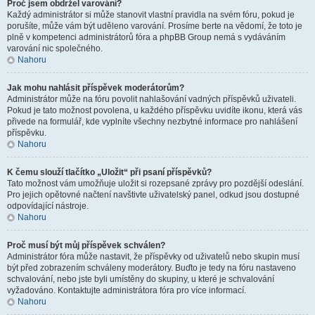
Proč jsem obdržel varování?
Každý administrátor si může stanovit vlastní pravidla na svém fóru, pokud je
porušíte, může vám být uděleno varování. Prosíme berte na vědomí, že toto je
plně v kompetenci administrátorů fóra a phpBB Group nemá s vydáváním
varování nic společného.
Nahoru
Jak mohu nahlásit příspěvek moderátorům?
Administrátor může na fóru povolit nahlašování vadných příspěvků uživateli.
Pokud je tato možnost povolena, u každého příspěvku uvidíte ikonu, která vás
přivede na formulář, kde vyplníte všechny nezbytné informace pro nahlášení
příspěvku.
Nahoru
K čemu slouží tlačítko „Uložit“ při psaní příspěvků?
Tato možnost vám umožňuje uložit si rozepsané zprávy pro pozdější odeslání.
Pro jejich opětovné načtení navštivte uživatelský panel, odkud jsou dostupné
odpovídající nástroje.
Nahoru
Proč musí být můj příspěvek schválen?
Administrátor fóra může nastavit, že příspěvky od uživatelů nebo skupin musí
být před zobrazením schváleny moderátory. Buďto je tedy na fóru nastaveno
schvalování, nebo jste byli umístěny do skupiny, u které je schvalování
vyžadováno. Kontaktujte administrátora fóra pro více informací.
Nahoru