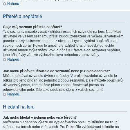
Nahoru
Přátelé a nepřátelé
Co je můj seznam přátel a nepřátel?
Tyto seznamy můžete využít k utřídění ostatních uživatelů na fóru. Například
uživatelé ve vašem seznamu přátel budou zobrazeni ve vašem uživatelském
panelu se svým stavem a budete z nich moci rychle vybírat např. při psaní
soukromých zpráv. Pokud to umožňuje vzhled fóra, příspěvky od těchto
uživatelů budou zvýrazněny. Pokud přidáte uživatele do seznamu nepřátel,
jeho příspěvky vám ve výchozím stavu nebudou zobrazovány.
Nahoru
Jak mohu přidávat uživatele do seznamů nebo je z nich odebírat?
Můžete přidávat uživatele dvěma způsoby. V profilu každého uživatele je
odkaz pro jeho přidání do jednoho z obou seznamů. Dále můžete použít svůj
uživatelský panel, kde můžete přímo zadat uživatelská jména do
odpovídajícího pole. Zde také odebíráte členy z vašich seznamů.
Nahoru
Hledání na fóru
Jak mohu hledat v jednom nebo více fórech?
Vloženém hledaného výrazu do vyhledávacího pole umístěného na titulní
stránce, na fórech nebo v tématech. Pro Pokročilé vyhledávání klikněte na