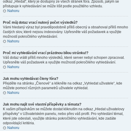
odkaz „Hledat“, který je dostupný ze všech stránek fóra. Způsob, jakým se
přistupuje k vyhledávání se může lišit podle použitého vzhledu.
Nahoru
Proč můj dotaz vrací nulový počet výsledků?
Vámi hledaný výraz byl pravděpodobně příliš obecný a obsahoval příliš mnoho
častých slov, které nejsou indexovány. Upřesněte váš požadavek a využijte
možností pokročilého vyhledávání.
Nahoru
Proč mi vyhledávání vrací prázdnou bílou stránku!?
Váš dotaz vrátil příliš mnoho výsledků, které server nebyl schopen zpracovat.
Upřesněte váš požadavek a využijte možností pokročilého vyhledávání.
Nahoru
Jak mohu vyhledávat členy fóra?
Přejděte na stránku „Členové“ a klikněte na odkaz „Vyhledat uživatele“, kde
můžete pomocí různých parametrů uživatele vyhledat.
Nahoru
Jak mohu najít své vlastní příspěvky a témata?
K vašim příspěvkům se můžete dostat kliknutím na odkaz „Hledat uživatelovy
příspěvky“ v Uživatelském panelu, nebo přes váš profil. Pro vyhledání témat,
které jste odeslali, využijte stránku pokročilého vyhledávání, kde zadáte
odpovídající kritéria.
Nahoru