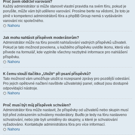
Proč jsem obdržel varování?
Každý administrátor si může stanovit vlastní pravidla na svém fóru, pokud je
porušíte, může vám být uděleno varování. Prosíme berte na vědomí, že toto je
plně v kompetenci administrátorů fóra a phpBB Group nemá s vydáváním
varování nic společného.
Nahoru
Jak mohu nahlásit příspěvek moderátorům?
Administrátor může na fóru povolit nahlašování vadných příspěvků uživateli.
Pokud je tato možnost povolena, u každého příspěvku uvidíte ikonu, která vás
přivede na formulář, kde vyplníte všechny nezbytné informace pro nahlášení
příspěvku.
Nahoru
K čemu slouží tlačítko „Uložit“ při psaní příspěvků?
Tato možnost vám umožňuje uložit si rozepsané zprávy pro pozdější odeslání.
Pro jejich opětovné načtení navštivte uživatelský panel, odkud jsou dostupné
odpovídající nástroje.
Nahoru
Proč musí být můj příspěvek schválen?
Administrátor fóra může nastavit, že příspěvky od uživatelů nebo skupin musí
být před zobrazením schváleny moderátory. Buďto je tedy na fóru nastaveno
schvalování, nebo jste byli umístěny do skupiny, u které je schvalování
vyžadováno. Kontaktujte administrátora fóra pro více informací.
Nahoru