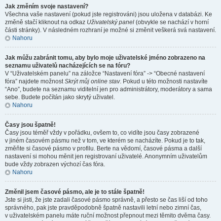
Jak změním svoje nastavení?
Všechna vaše nastavení (pokud jste registrováni) jsou uložena v databázi. Ke
změně stačí kliknout na odkaz
Uživatelský panel
(obvykle se nachází v horní
části stránky). V následném rozhraní je možné si změnit veškerá svá nastavení.
Nahoru
Jak můžu zabránit tomu, aby bylo moje uživatelské jméno zobrazeno na
seznamu uživatelů nacházejících se na fóru?
V “Uživatelském panelu” na záložce “Nastavení fóra” -> “Obecné nastavení
fóra” najdete možnost
Skrýt můj online stav
. Pokud u této možnosti nastavíte
“Ano”, budete na seznamu viditelní jen pro administrátory, moderátory a sama
sebe. Budete počítán jako skrytý uživatel.
Nahoru
Časy jsou špatně!
Časy jsou téměř vždy v pořádku, ovšem to, co vidíte jsou časy zobrazené
v jiném časovém pásmu než v tom, ve kterém se nacházíte. Pokud je to tak,
změňte si časové pásmo v profilu. Berte na vědomí, časové pásma a další
nastavení si mohou měnit jen registrovaní uživatelé. Anonymním uživatelům
bude vždy zobrazen výchozí čas fóra.
Nahoru
Změnil jsem časové pásmo, ale je to stále špatně!
Jste si jisti, že jste zadali časové pásmo správně, a přesto se čas liší od toho
správného, pak jste pravděpodobně špatně nastavili letní nebo zimní čas,
v uživatelském panelu máte ruční možnost přepnout mezi těmito dvěma časy.