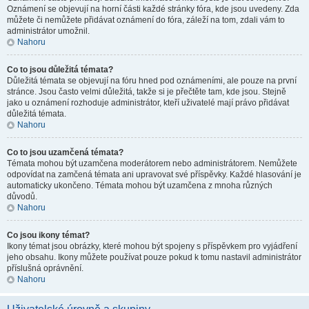
Oznámení se objevují na horní části každé stránky fóra, kde jsou uvedeny. Zda
můžete či nemůžete přidávat oznámení do fóra, záleží na tom, zdali vám to
administrátor umožnil.
Nahoru
Co to jsou důležitá témata?
Důležitá témata se objevují na fóru hned pod oznámeními, ale pouze na první
stránce. Jsou často velmi důležitá, takže si je přečtěte tam, kde jsou. Stejně
jako u oznámení rozhoduje administrátor, kteří uživatelé mají právo přidávat
důležitá témata.
Nahoru
Co to jsou uzamčená témata?
Témata mohou být uzamčena moderátorem nebo administrátorem. Nemůžete
odpovídat na zamčená témata ani upravovat své příspěvky. Každé hlasování je
automaticky ukončeno. Témata mohou být uzamčena z mnoha různých
důvodů.
Nahoru
Co jsou ikony témat?
Ikony témat jsou obrázky, které mohou být spojeny s příspěvkem pro vyjádření
jeho obsahu. Ikony můžete používat pouze pokud k tomu nastavil administrátor
příslušná oprávnění.
Nahoru