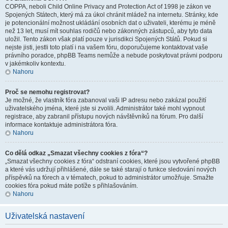
COPPA, neboli Child Online Privacy and Protection Act of 1998 je zákon ve
Spojených Státech, který má za úkol chránit mládež na internetu. Stránky, kde
je potencionální možnost ukládání osobních dat o uživateli, kterému je méně
než 13 let, musí mít souhlas rodičů nebo zákonných zástupců, aby tyto data
uložil. Tento zákon však platí pouze v jurisdikci Spojených Států. Pokud si
nejste jisti, jestli toto platí i na vašem fóru, doporučujeme kontaktovat vaše
právního poradce, phpBB Teams nemůže a nebude poskytovat právni podporu
v jakémkoliv kontextu.
Nahoru
Proč se nemohu registrovat?
Je možné, že vlastník fóra zabanoval vaši IP adresu nebo zakázal použití
uživatelského jména, které jste si zvolili. Administrátor také mohl vypnout
registrace, aby zabranil přístupu nových návštěvníků na fórum. Pro další
informace kontaktuje administrátora fóra.
Nahoru
Co dělá odkaz „Smazat všechny cookies z fóra“?
„Smazat všechny cookies z fóra“ odstraní cookies, které jsou vytvořené phpBB
a které vás udržují přihlášené, dále se také starají o funkce sledování nových
příspěvků na fórech a v tématech, pokud to administrátor umožňuje. Smažte
cookies fóra pokud máte potíže s přihlašováním.
Nahoru
Uživatelská nastavení