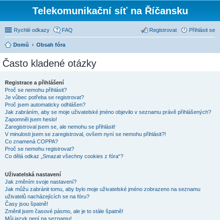
Telekomunikační síť na Říčansku
Rychlé odkazy
FAQ
Registrovat
Přihlásit se
Domů
Obsah fóra
Často kladené otázky
Registrace a přihlášení
Proč se nemohu přihlásit?
Je vůbec potřeba se registrovat?
Proč jsem automaticky odhlášen?
Jak zabráním, aby se moje uživatelské jméno objevilo v seznamu právě přihlášených?
Zapomněl jsem heslo!
Zaregistroval jsem se, ale nemohu se přihlásit!
V minulosti jsem se zaregistroval, ovšem nyní se nemohu přihlásit?!
Co znamená COPPA?
Proč se nemohu registrovat?
Co dělá odkaz „Smazat všechny cookies z fóra“?
Uživatelská nastavení
Jak změním svoje nastavení?
Jak můžu zabránit tomu, aby bylo moje uživatelské jméno zobrazeno na seznamu
uživatelů nacházejících se na fóru?
Časy jsou špatně!
Změnil jsem časové pásmo, ale je to stále špatně!
Můj jazyk není na seznamu!