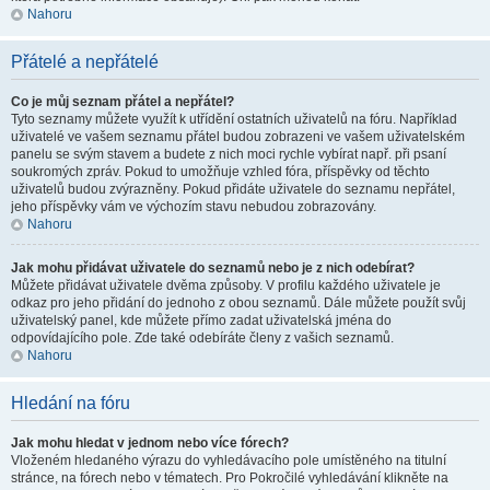
Nahoru
Přátelé a nepřátelé
Co je můj seznam přátel a nepřátel?
Tyto seznamy můžete využít k utřídění ostatních uživatelů na fóru. Například
uživatelé ve vašem seznamu přátel budou zobrazeni ve vašem uživatelském
panelu se svým stavem a budete z nich moci rychle vybírat např. při psaní
soukromých zpráv. Pokud to umožňuje vzhled fóra, příspěvky od těchto
uživatelů budou zvýrazněny. Pokud přidáte uživatele do seznamu nepřátel,
jeho příspěvky vám ve výchozím stavu nebudou zobrazovány.
Nahoru
Jak mohu přidávat uživatele do seznamů nebo je z nich odebírat?
Můžete přidávat uživatele dvěma způsoby. V profilu každého uživatele je
odkaz pro jeho přidání do jednoho z obou seznamů. Dále můžete použít svůj
uživatelský panel, kde můžete přímo zadat uživatelská jména do
odpovídajícího pole. Zde také odebíráte členy z vašich seznamů.
Nahoru
Hledání na fóru
Jak mohu hledat v jednom nebo více fórech?
Vloženém hledaného výrazu do vyhledávacího pole umístěného na titulní
stránce, na fórech nebo v tématech. Pro Pokročilé vyhledávání klikněte na