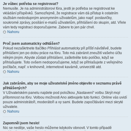
Je vůbec potřeba se registrovat?
Nemusíte. Je na administrátorovi fóra, jestli je potřeba se registrovat ke
vkládání příspěvků. Samozřejmě, že registrace vám dá přístup k ostatním
službám nedostupným anonymním uživatelům, jako např. postavičky,
soukromé zprávy, posílání e-mailů uživatelům, přihlášení do skupin, atd. Vřele
vám tedy registraci doporučujeme. Zabere to jen pár chvil.
Nahoru
Proč jsem automaticky odhlášen?
Pokud nezaškrtnete tlačítko
Přihlásit automaticky při příští návštěvě
, budete
přihlášeni jen po dobu práce na fóru. Toto má zabránit zneužití vašeho účtu
někým jiným. Abyste zůstali přihlášeni, zaškrtněte toto políčko, když se
přihlašujete. Toto ovšem nedoporučujeme, když se přihlašujete z veřejného
počítače, např. v knihovně, internetové kavárně, univerzitě atd.
Nahoru
Jak zabráním, aby se moje uživatelské jméno objevilo v seznamu právě
přihlášených?
V Uživatelském panelu najdete pod položkou „Nastavení“ volbu
Skrýt moji
přítomnost na fóru
. Volbou možnosti
Ano
aktivujete tuto funkci. Online vás uvidí
pouze administrátoři, moderátoři a vy sami. Budete započítáváni mezi skryté
uživatele.
Nahoru
Zapomněl jsem heslo!
Nic se neděje, vaše heslo můžeme kdykoliv obnovit. V tomto případě