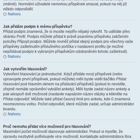
změnili). Normální uživatelé nemohou příspěvek smazat, pokud na něj již
někdo odpověděl.
Nahoru
Jak přidám podpis k mému příspěvku?
Přidat podpis znamená, že si musíte nejdřív nějaký vytvořit. To uděláte přes
stránku
Profil
. Podpis můžete přidat k právě psanému příspěvku zatržením
položky
Připojit podpis
. Můžete rovněž přidat stejný podpis pro všechny vaše
příspěvky zaškrtnutím příslušného políčka v nastavení profilu (je možné
nepřidávat podpis k vybraným příspěvkům odstraněním tohoto zaškrtnutí).
Nahoru
Jak vytvořím hlasování?
Vytvoření hlasování je jednoduché. Když přidáte nový příspěvek (nebo
upravujete první příspěvek, pokud můžete) měli byste vidět tlačítko
Přidat
hlasování
pod hlavním oknem na přidávání příspěvků (pokud to nevidíte,
zřejmě nemáte oprávnění vytvářet ankety). Měli byste zadat název ankety a
pak alespoň dvě možnosti (nastavte napsáním název otázky a klikněte na
Přidat odpověď
. Můžete také přidat časový limit pro anketu, kde 0 znamená
neomezenou volbu. Počet odpovědí, které můžete zadat, určuje administrátor
boardu.
Nahoru
Proč nemohu přidat více možností pro hlasování?
Maximální počet možností stanovuje administrátor. Pokud si myslíte, že
opravdu nezbytně potřebujete více možností, kontaktujte administrátora fóra