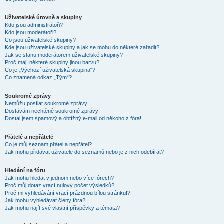
Uživatelské úrovně a skupiny
Kdo jsou administrátoři?
Kdo jsou moderátoři?
Co jsou uživatelské skupiny?
Kde jsou uživatelské skupiny a jak se mohu do některé zařadit?
Jak se stanu moderátorem uživatelské skupiny?
Proč mají některé skupiny jinou barvu?
Co je „Výchozí uživatelská skupina“?
Co znamená odkaz „Tým“?
Soukromé zprávy
Nemůžu posílat soukromé zprávy!
Dostávám nechtěné soukromé zprávy!
Dostal jsem spamový a obtížný e-mail od někoho z fóra!
Přátelé a nepřátelé
Co je můj seznam přátel a nepřátel?
Jak mohu přidávat uživatele do seznamů nebo je z nich odebírat?
Hledání na fóru
Jak mohu hledat v jednom nebo více fórech?
Proč můj dotaz vrací nulový počet výsledků?
Proč mi vyhledávání vrací prázdnou bílou stránku!?
Jak mohu vyhledávat členy fóra?
Jak mohu najít své vlastní příspěvky a témata?