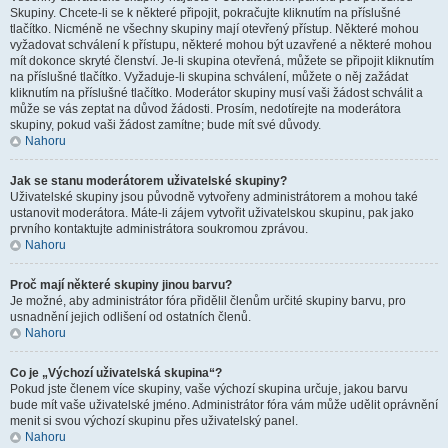
Skupiny. Chcete-li se k některé připojit, pokračujte kliknutím na příslušné
tlačítko. Nicméně ne všechny skupiny mají otevřený přístup. Některé mohou
vyžadovat schválení k přístupu, některé mohou být uzavřené a některé mohou
mít dokonce skryté členství. Je-li skupina otevřená, můžete se připojit kliknutím
na příslušné tlačítko. Vyžaduje-li skupina schválení, můžete o něj zažádat
kliknutím na příslušné tlačítko. Moderátor skupiny musí vaši žádost schválit a
může se vás zeptat na důvod žádosti. Prosím, nedotírejte na moderátora
skupiny, pokud vaši žádost zamítne; bude mít své důvody.
Nahoru
Jak se stanu moderátorem uživatelské skupiny?
Uživatelské skupiny jsou původně vytvořeny administrátorem a mohou také
ustanovit moderátora. Máte-li zájem vytvořit uživatelskou skupinu, pak jako
prvního kontaktujte administrátora soukromou zprávou.
Nahoru
Proč mají některé skupiny jinou barvu?
Je možné, aby administrátor fóra přidělil členům určité skupiny barvu, pro
usnadnění jejich odlišení od ostatních členů.
Nahoru
Co je „Výchozí uživatelská skupina“?
Pokud jste členem více skupiny, vaše výchozí skupina určuje, jakou barvu
bude mít vaše uživatelské jméno. Administrátor fóra vám může udělit oprávnění
menit si svou výchozí skupinu přes uživatelský panel.
Nahoru