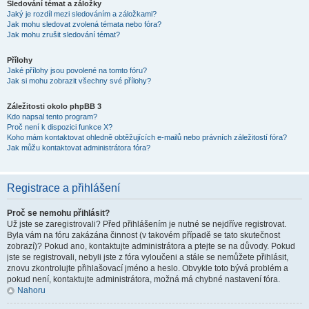
Sledování témat a záložky
Jaký je rozdíl mezi sledováním a záložkami?
Jak mohu sledovat zvolená témata nebo fóra?
Jak mohu zrušit sledování témat?
Přílohy
Jaké přílohy jsou povolené na tomto fóru?
Jak si mohu zobrazit všechny své přílohy?
Záležitosti okolo phpBB 3
Kdo napsal tento program?
Proč není k dispozici funkce X?
Koho mám kontaktovat ohledně obtěžujících e-mailů nebo právních záležitostí fóra?
Jak můžu kontaktovat administrátora fóra?
Registrace a přihlášení
Proč se nemohu přihlásit?
Už jste se zaregistrovali? Před přihlášením je nutné se nejdříve registrovat.
Byla vám na fóru zakázána činnost (v takovém případě se tato skutečnost
zobrazí)? Pokud ano, kontaktujte administrátora a ptejte se na důvody. Pokud
jste se registrovali, nebyli jste z fóra vyloučeni a stále se nemůžete přihlásit,
znovu zkontrolujte přihlašovací jméno a heslo. Obvykle toto bývá problém a
pokud není, kontaktujte administrátora, možná má chybné nastavení fóra.
Nahoru