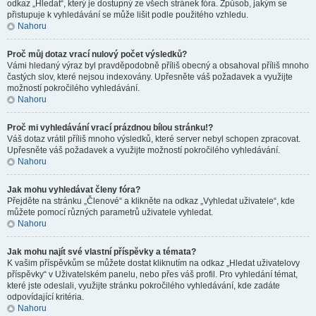
odkaz „Hledat“, který je dostupný ze všech stránek fóra. Způsob, jakým se
přistupuje k vyhledávání se může lišit podle použitého vzhledu.
Nahoru
Proč můj dotaz vrací nulový počet výsledků?
Vámi hledaný výraz byl pravděpodobně příliš obecný a obsahoval příliš mnoho
častých slov, které nejsou indexovány. Upřesněte váš požadavek a využijte
možností pokročilého vyhledávání.
Nahoru
Proč mi vyhledávání vrací prázdnou bílou stránku!?
Váš dotaz vrátil příliš mnoho výsledků, které server nebyl schopen zpracovat.
Upřesněte váš požadavek a využijte možností pokročilého vyhledávání.
Nahoru
Jak mohu vyhledávat členy fóra?
Přejděte na stránku „Členové“ a klikněte na odkaz „Vyhledat uživatele“, kde
můžete pomocí různých parametrů uživatele vyhledat.
Nahoru
Jak mohu najít své vlastní příspěvky a témata?
K vašim příspěvkům se můžete dostat kliknutím na odkaz „Hledat uživatelovy
příspěvky“ v Uživatelském panelu, nebo přes váš profil. Pro vyhledání témat,
které jste odeslali, využijte stránku pokročilého vyhledávání, kde zadáte
odpovídající kritéria.
Nahoru