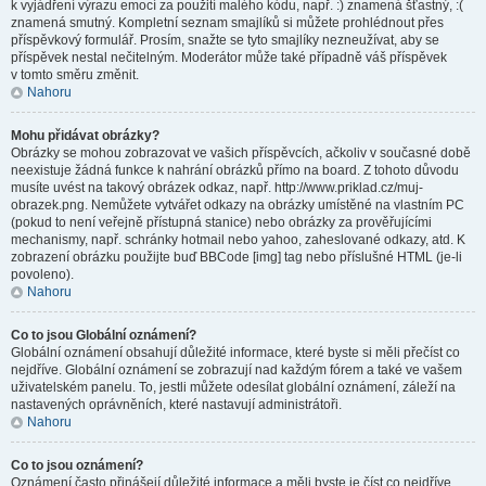
k vyjádření výrazu emocí za použití malého kódu, např. :) znamená šťastný, :(
znamená smutný. Kompletní seznam smajlíků si můžete prohlédnout přes
příspěvkový formulář. Prosím, snažte se tyto smajlíky nezneužívat, aby se
příspěvek nestal nečitelným. Moderátor může také případně váš příspěvek
v tomto směru změnit.
Nahoru
Mohu přidávat obrázky?
Obrázky se mohou zobrazovat ve vašich příspěvcích, ačkoliv v současné době
neexistuje žádná funkce k nahrání obrázků přímo na board. Z tohoto důvodu
musíte uvést na takový obrázek odkaz, např. http://www.priklad.cz/muj-
obrazek.png. Nemůžete vytvářet odkazy na obrázky umístěné na vlastním PC
(pokud to není veřejně přístupná stanice) nebo obrázky za prověřujícími
mechanismy, např. schránky hotmail nebo yahoo, zaheslované odkazy, atd. K
zobrazení obrázku použijte buď BBCode [img] tag nebo příslušné HTML (je-li
povoleno).
Nahoru
Co to jsou Globální oznámení?
Globální oznámení obsahují důležité informace, které byste si měli přečíst co
nejdříve. Globální oznámení se zobrazují nad každým fórem a také ve vašem
uživatelském panelu. To, jestli můžete odesílat globální oznámení, záleží na
nastavených oprávněních, které nastavují administrátoři.
Nahoru
Co to jsou oznámení?
Oznámení často přinášejí důležité informace a měli byste je číst co nejdříve.