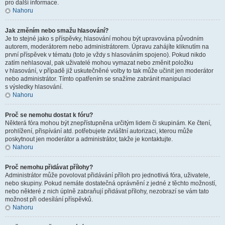
pro další informace.
Nahoru
Jak změním nebo smažu hlasování?
Je to stejné jako s příspěvky, hlasování mohou být upravována původním
autorem, moderátorem nebo administrátorem. Úpravu zahájíte kliknutím na
první příspěvek v tématu (toto je vždy s hlasováním spojeno). Pokud nikdo
zatím nehlasoval, pak uživatelé mohou vymazat nebo změnit položku
v hlasování, v případě již uskutečněné volby to tak může učinit jen moderátor
nebo administrátor. Tímto opatřením se snažíme zabránit manipulaci
s výsledky hlasování.
Nahoru
Proč se nemohu dostat k fóru?
Některá fóra mohou být znepřístupněna určitým lidem či skupinám. Ke čtení,
prohlížení, přispívání atd. potřebujete zvláštní autorizaci, kterou může
poskytnout jen moderátor a administrátor, takže je kontaktujte.
Nahoru
Proč nemohu přidávat přílohy?
Administrátor může povolovat přidávání příloh pro jednotlivá fóra, uživatele,
nebo skupiny. Pokud nemáte dostatečná oprávnění z jedné z těchto možností,
nebo některé z nich úplně zabraňují přidávat přílohy, nezobrazí se vám tato
možnost při odesílání příspěvků.
Nahoru