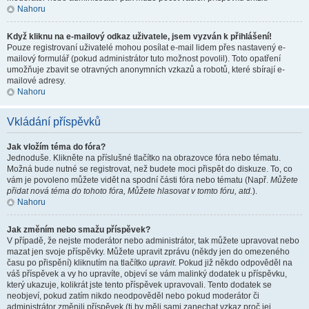
Nahoru
Když kliknu na e-mailový odkaz uživatele, jsem vyzván k přihlášení!
Pouze registrovaní uživatelé mohou posílat e-mail lidem přes nastavený e-
mailový formulář (pokud administrátor tuto možnost povolil). Toto opatření
umožňuje zbavit se otravných anonymních vzkazů a robotů, které sbírají e-
mailové adresy.
Nahoru
Vkládání příspěvků
Jak vložím téma do fóra?
Jednoduše. Klikněte na příslušné tlačítko na obrazovce fóra nebo tématu.
Možná bude nutné se registrovat, než budete moci přispět do diskuze. To, co
vám je povoleno můžete vidět na spodní části fóra nebo tématu (Např.
Můžete
přidat nová téma do tohoto fóra, Můžete hlasovat v tomto fóru, atd.
).
Nahoru
Jak změním nebo smažu příspěvek?
V případě, že nejste moderátor nebo administrátor, tak můžete upravovat nebo
mazat jen svoje příspěvky. Můžete upravit zprávu (někdy jen do omezeného
času po přispění) kliknutím na tlačítko
upravit
. Pokud již někdo odpověděl na
váš příspěvek a vy ho upravíte, objeví se vám malinký dodatek u příspěvku,
který ukazuje, kolikrát jste tento příspěvek upravovali. Tento dodatek se
neobjeví, pokud zatím nikdo neodpověděl nebo pokud moderátor či
administrátor změnili příspěvek (ti by měli sami zanechat vzkaz proč jej