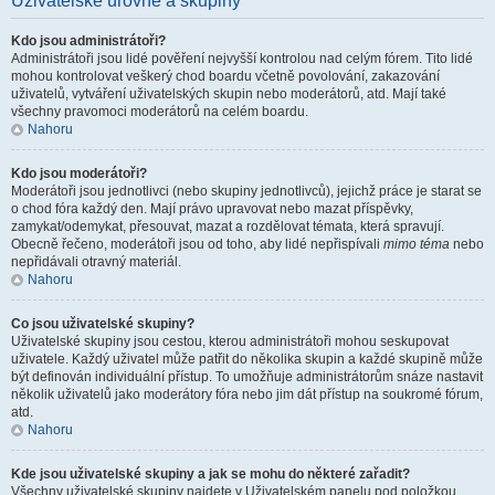
Uživatelské úrovně a skupiny
Kdo jsou administrátoři?
Administrátoři jsou lidé pověření nejvyšší kontrolou nad celým fórem. Tito lidé
mohou kontrolovat veškerý chod boardu včetně povolování, zakazování
uživatelů, vytváření uživatelských skupin nebo moderátorů, atd. Mají také
všechny pravomoci moderátorů na celém boardu.
Nahoru
Kdo jsou moderátoři?
Moderátoři jsou jednotlivci (nebo skupiny jednotlivců), jejichž práce je starat se
o chod fóra každý den. Mají právo upravovat nebo mazat příspěvky,
zamykat/odemykat, přesouvat, mazat a rozdělovat témata, která spravují.
Obecně řečeno, moderátoři jsou od toho, aby lidé nepřispívali
mimo téma
nebo
nepřidávali otravný materiál.
Nahoru
Co jsou uživatelské skupiny?
Uživatelské skupiny jsou cestou, kterou administrátoři mohou seskupovat
uživatele. Každý uživatel může patřit do několika skupin a každé skupině může
být definován individuální přístup. To umožňuje administrátorům snáze nastavit
několik uživatelů jako moderátory fóra nebo jim dát přístup na soukromé fórum,
atd.
Nahoru
Kde jsou uživatelské skupiny a jak se mohu do některé zařadit?
Všechny uživatelské skupiny najdete v Uživatelském panelu pod položkou