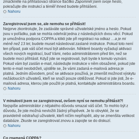
zmáčkněte na přihlašovací stránce tlačítko
Zapomněl jsem svoje heslo
,
pokračujte dle instrukcí a téměř ihned budete přihlášeni.
Nahoru
Zaregistroval jsem se, ale nemohu se přihlásit!
Nejprve zkontrolujte, že zadáváte správné uživatelské jméno a heslo. Pokud
jsou v pořádku, pak se mohla odehrát jedna z následujících dvou věcí. Pokud
je umožněna podpora COPPA a klikli jste při registraci na odkaz
…a je mi
méně než 13 let
, budete muset následovat zaslané instrukce. Pokud toto není
ten případ, pak váš účet musí být aktivován. Některé boardy vyžadují aktivaci
všech nových registrací, buď Vámi, nebo administrátorem před tím, než se
budete moci přihlásit. Když jste se registrovali, byli byste k tomuto vyzváni.
Pokud vám byl zaslán e-mail, následujte instrukce v něm obsažené, pokud jste
tento e-mail neobdrželi, ujistěte se, že vámi zadaná e-mailová adresa je
platná. Jedním důvodem, proč se aktivace používá, je zmenšit možnost výskytu
nežádoucích
uživatelů, kteří se snaží pouze obtěžovat. Pokud si jste jisti, že e-
mailová adresa, kterou jste použili je platná, kontaktujte administrátora boardu.
Nahoru
V minulosti jsem se zaregistroval, ovšem nyní se nemohu přihlásit?!
Nejspíše administrátor z nějakého důvodu smazal váš účet. To mohlo být z
důvodu, že jste možná nevložili žádný příspěvek. Je to obvyklé, že se
pravidelně odstraňují uživatelé, kteří ničím nepřispěli, aby se zmenšila velikost
databáze. Zkuste se zaregistrovat znovu a zapojte se do diskuzí.
Nahoru
Co znamená COPPA?