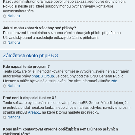
Každý administrátor fóra může povolit nebo zakázat jednotlivé druhy příloh.
Pokud si nejste jisti, které soubory mohou být nahrávány, kontaktuje
administrátora fóra.
Nahoru
Jak si mohu zobrazit všechny své přílohy?
Pro zobrazení kompletního seznamu vámi nahraných příloh, přejděte na
Uživatelský panel a následujte odkazy do části s přílohami.
Nahoru
Záležitosti okolo phpBB 3
Kdo napsal tento program?
Tento software (v její nemodifikované formě) je vytvořen, zveřejněn a chráněn
autorskými právy
phpBB Group
. Je dostupný pod the GNU General Public
Licence a může být volně distribuován. Pro více informací klikněte
zde
.
Nahoru
Proč není k dispozici funkce X?
Tento software byl napsán a licencován přes phpBB Group. Máte-li dojem, že
je potřeba přidat nějakou funkci, nebo chcete nahlásit chybu, navštivte, prosím,
stránku phpBB
Area51
, na které k tomu najdete prostředky.
Nahoru
Koho mám kontaktovat ohledně obtěžujících e-mailů nebo právních
záležitostí fóra?