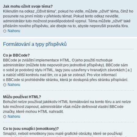
Jak mohu oživit svoje téma?
Kliknutím na odkaz „Oživit téma“, pokud ho vidíte, můžete „oživit“ téma, čímž ho
posunete na první místo v přehledu témat. Pokud tento odkaz nevidíte,
administrátor tuto možnost pravděpodobně vypnul. Téma můžete „oživit“ také
přidáním nového příspěvku, ale dbejte na to, abyste neporušili pravidla fóra.
Nahoru
Formátování a typy příspěvků
Co je BBCode?
BBCode je zvláštní implementace HTML. O jeho použití rozhoduje
administrátor (můžete toto nepovolit pro jednotlivé příspěvky). BBCode sám
o sobě je podobný stylu HTML, tagy jsou uzavřeny v hranatých závorkách [ a ]
a nabízí větší kontrolu nad tím, co a jak se zobrazí. Pro více informací
o BBCode si prohlédněte stránku, která je dostupná přes stránku přispívání.
Nahoru
Můžu používat HTML?
Bohužel nelze používat jakékoliv HTML formátování na tomto fóru a ani nelze
tuto možnost zapnout, administrátor však může definovat vlastní BBCode
značky, které mohou HTML nahradit.
Nahoru
Co to jsou smajlíci (emotikony)?
Smajlíci, neboli emotikony jsou malé grafické obrázky, které se používají