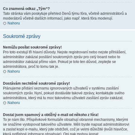
Co znamená odkaz „Tým“?
Tato stránka vám poskytuje přehled členů týmu fóra, včetně administrátorů a
moderátorů včetně dalších informací, jako např. která fóra moderují.
Nahoru
Soukromé zprávy
Nemůžu posílat soukromé zprávy!
Pro toto existují tři hlavní důvody. Nejste registrovaní nebo nejste přihlášení,
administrátor zakázal posílání soukromých zpráv pro celý board nebo to
administrátor zakázal přímo vám. Pokud je toto ten důvod, zeptejte se
administrátora, proč to tomu tak je.
Nahoru
Dostávám nechtěné soukromé zprávy!
Plánujeme přidání seznamu ignorovaných uživatelů v systému zasílání
soukromých zpráv. Nyní, pokud dostáváte takové zprávy, kontaktujte svého
administrátora, který má tu moc takovému uživateli zasílání zpráv zakázat.
Nahoru
Dostal jsem spamový a obtížný e-mail od někoho z fóra!
To je nám líto. Příspěvkové formuláře obsahují obranné mechanismy, kterými
se snažíme vystopovat takového uživatele. Měli byste napsat administrátorovi
a zaslat kopii e-mailu, který jste obdrželi, což je velmi důležité (kvůli hlavičce,
která potřebné informace obsahuje). Oni pak mohou konat.