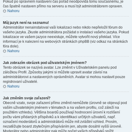
Pokud po správném nastavení čas pořád neodpovídá tomu současnému, je
čas špatně nastaven přímo na serveru a musí být administrátorem opraven.
Nahoru
Můj jazyk není na seznamu!
Administrátor nenainstaloval vaši lokalizaci nebo nikdo nepřeložil fórum do
vašeho jazyka. Zkuste administrátora požádat o instalaci vašeho jazyka. Pokud
lokalizace ve vašem jazyce neexistuje, můžete vytvořit nový překlad. Více
informací je k nalezení na webových stránkách phpBB (viz odkaz na stránkách
fóra dole).
Nahoru
Jak zobrazím obrázek pod uživatelským jménem?
Tento obrázek se nazývá avatar. Lze změnit v Uživatelském panelu pod
záložkou Profil. Způsoby jakými si můžete upravit avatar závisí na
administrátorovi a nastavených oprávněních. Avatar si mohou nastavit pouze
registrovaní uživatelé.
Nahoru
Jak změním svoje zařazení?
Obecně vzato, svoje zařazení přímo změnit nemůžete (úrovně se objevují pod
vaším uživatelským jménem v tématech a na vašem profilu, což záleží na
použitém vzhledu). Většina boardů používají hodnocení úrovní k rozlišení
počtu vámi přidaných příspěvků a k identifikaci určitých uživatelů, např.
označení moderátorů a administrátorů může mít zvláštní vzhled. Prosím,
nezatěžujte board zbytečným přispíváním jen, abyste dosáhli vyšší úrovně.
Moderátor nebo administrátor pak může počet vašich příspěvků snížit.