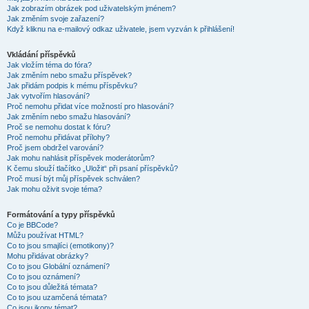
Jak zobrazím obrázek pod uživatelským jménem?
Jak změním svoje zařazení?
Když kliknu na e-mailový odkaz uživatele, jsem vyzván k přihlášení!
Vkládání příspěvků
Jak vložím téma do fóra?
Jak změním nebo smažu příspěvek?
Jak přidám podpis k mému příspěvku?
Jak vytvořím hlasování?
Proč nemohu přidat více možností pro hlasování?
Jak změním nebo smažu hlasování?
Proč se nemohu dostat k fóru?
Proč nemohu přidávat přílohy?
Proč jsem obdržel varování?
Jak mohu nahlásit příspěvek moderátorům?
K čemu slouží tlačítko „Uložit“ při psaní příspěvků?
Proč musí být můj příspěvek schválen?
Jak mohu oživit svoje téma?
Formátování a typy příspěvků
Co je BBCode?
Můžu používat HTML?
Co to jsou smajlíci (emotikony)?
Mohu přidávat obrázky?
Co to jsou Globální oznámení?
Co to jsou oznámení?
Co to jsou důležitá témata?
Co to jsou uzamčená témata?
Co jsou ikony témat?