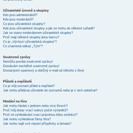
Uživatelské úrovně a skupiny
Kdo jsou administrátoři?
Kdo jsou moderátoři?
Co jsou uživatelské skupiny?
Kde jsou uživatelské skupiny a jak se mohu do některé zařadit?
Jak se stanu moderátorem uživatelské skupiny?
Proč mají některé skupiny jinou barvu?
Co je „Výchozí uživatelská skupina“?
Co znamená odkaz „Tým“?
Soukromé zprávy
Nemůžu posílat soukromé zprávy!
Dostávám nechtěné soukromé zprávy!
Dostal jsem spamový a obtížný e-mail od někoho z fóra!
Přátelé a nepřátelé
Co je můj seznam přátel a nepřátel?
Jak mohu přidávat uživatele do seznamů nebo je z nich odebírat?
Hledání na fóru
Jak mohu hledat v jednom nebo více fórech?
Proč můj dotaz vrací nulový počet výsledků?
Proč mi vyhledávání vrací prázdnou bílou stránku!?
Jak mohu vyhledávat členy fóra?
Jak mohu najít své vlastní příspěvky a témata?