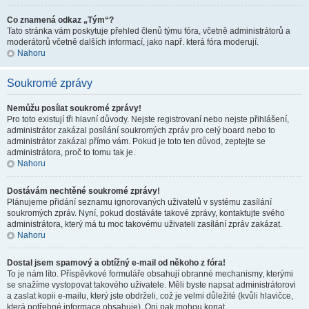
Co znamená odkaz „Tým“?
Tato stránka vám poskytuje přehled členů týmu fóra, včetně administrátorů a
moderátorů včetně dalších informací, jako např. která fóra moderují.
Nahoru
Soukromé zprávy
Nemůžu posílat soukromé zprávy!
Pro toto existují tři hlavní důvody. Nejste registrovaní nebo nejste přihlášení,
administrátor zakázal posílání soukromých zpráv pro celý board nebo to
administrátor zakázal přímo vám. Pokud je toto ten důvod, zeptejte se
administrátora, proč to tomu tak je.
Nahoru
Dostávám nechtěné soukromé zprávy!
Plánujeme přidání seznamu ignorovaných uživatelů v systému zasílání
soukromých zpráv. Nyní, pokud dostáváte takové zprávy, kontaktujte svého
administrátora, který má tu moc takovému uživateli zasílání zpráv zakázat.
Nahoru
Dostal jsem spamový a obtížný e-mail od někoho z fóra!
To je nám líto. Příspěvkové formuláře obsahují obranné mechanismy, kterými
se snažíme vystopovat takového uživatele. Měli byste napsat administrátorovi
a zaslat kopii e-mailu, který jste obdrželi, což je velmi důležité (kvůli hlavičce,
která potřebné informace obsahuje). Oni pak mohou konat.