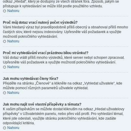
odkaz „Hledat“, který je dostupný ze všech stránek fóra. Způsob, jakým se
přistupuje k vyhledávání se může lišit podle použitého vzhledu.
Nahoru
Proč můj dotaz vrací nulový počet výsledků?
Vámi hledaný výraz byl pravděpodobně příliš obecný a obsahoval příliš mnoho
častých slov, které nejsou indexovány. Upřesněte váš požadavek a využijte
možností pokročilého vyhledávání.
Nahoru
Proč mi vyhledávání vrací prázdnou bílou stránku!?
Váš dotaz vrátil příliš mnoho výsledků, které server nebyl schopen zpracovat.
Upřesněte váš požadavek a využijte možností pokročilého vyhledávání.
Nahoru
Jak mohu vyhledávat členy fóra?
Přejděte na stránku „Členové“ a klikněte na odkaz „Vyhledat uživatele“, kde
můžete pomocí různých parametrů uživatele vyhledat.
Nahoru
Jak mohu najít své vlastní příspěvky a témata?
K vašim příspěvkům se můžete dostat kliknutím na odkaz „Hledat uživatelovy
příspěvky“ v Uživatelském panelu, nebo přes váš profil. Pro vyhledání témat,
které jste odeslali, využijte stránku pokročilého vyhledávání, kde zadáte
odpovídající kritéria.
Nahoru