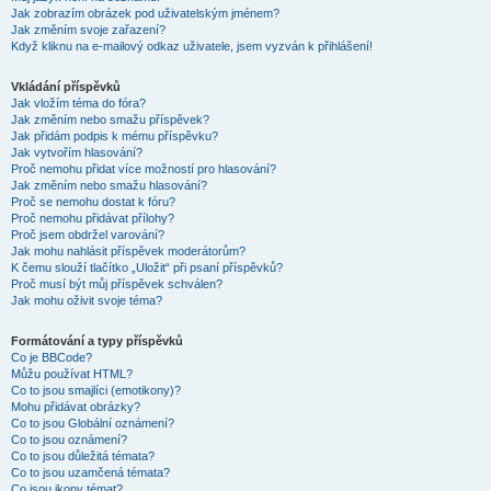
Jak zobrazím obrázek pod uživatelským jménem?
Jak změním svoje zařazení?
Když kliknu na e-mailový odkaz uživatele, jsem vyzván k přihlášení!
Vkládání příspěvků
Jak vložím téma do fóra?
Jak změním nebo smažu příspěvek?
Jak přidám podpis k mému příspěvku?
Jak vytvořím hlasování?
Proč nemohu přidat více možností pro hlasování?
Jak změním nebo smažu hlasování?
Proč se nemohu dostat k fóru?
Proč nemohu přidávat přílohy?
Proč jsem obdržel varování?
Jak mohu nahlásit příspěvek moderátorům?
K čemu slouží tlačítko „Uložit“ při psaní příspěvků?
Proč musí být můj příspěvek schválen?
Jak mohu oživit svoje téma?
Formátování a typy příspěvků
Co je BBCode?
Můžu používat HTML?
Co to jsou smajlíci (emotikony)?
Mohu přidávat obrázky?
Co to jsou Globální oznámení?
Co to jsou oznámení?
Co to jsou důležitá témata?
Co to jsou uzamčená témata?
Co jsou ikony témat?