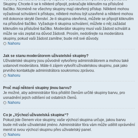
Skupiny. Chcete-li se k některé připojit, pokračujte kliknutím na příslušné
tlačítko. Nicméně ne všechny skupiny mají otevřený přístup. Některé mohou
vyžadovat schválení k přístupu, některé mohou být uzavřené a některé mohou
mít dokonce skryté členství. Je-li skupina otevřená, můžete se připojit kliknutím
na příslušné tlačítko. Vyžaduje-li skupina schválení, můžete o něj zažádat
kliknutím na příslušné tlačítko. Moderátor skupiny musí vaši žádost schválit a
může se vás zeptat na důvod žádosti. Prosím, nedotírejte na moderátora
skupiny, pokud vaši žádost zamítne; bude mít své důvody.
Nahoru
Jak se stanu moderátorem uživatelské skupiny?
Uživatelské skupiny jsou původně vytvořeny administrátorem a mohou také
ustanovit moderátora. Máte-li zájem vytvořit uživatelskou skupinu, pak jako
prvního kontaktujte administrátora soukromou zprávou.
Nahoru
Proč mají některé skupiny jinou barvu?
Je možné, aby administrátor fóra přidělil členům určité skupiny barvu, pro
usnadnění jejich odlišení od ostatních členů.
Nahoru
Co je „Výchozí uživatelská skupina“?
Pokud jste členem více skupiny, vaše výchozí skupina určuje, jakou barvu
bude mít vaše uživatelské jméno. Administrátor fóra vám může udělit oprávnění
menit si svou výchozí skupinu přes uživatelský panel.
Nahoru