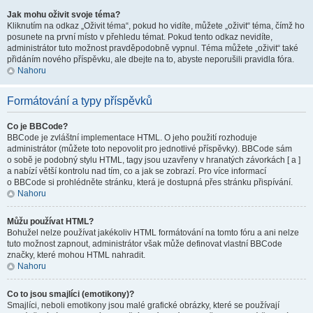
Jak mohu oživit svoje téma?
Kliknutím na odkaz „Oživit téma“, pokud ho vidíte, můžete „oživit“ téma, čímž ho
posunete na první místo v přehledu témat. Pokud tento odkaz nevidíte,
administrátor tuto možnost pravděpodobně vypnul. Téma můžete „oživit“ také
přidáním nového příspěvku, ale dbejte na to, abyste neporušili pravidla fóra.
Nahoru
Formátování a typy příspěvků
Co je BBCode?
BBCode je zvláštní implementace HTML. O jeho použití rozhoduje
administrátor (můžete toto nepovolit pro jednotlivé příspěvky). BBCode sám
o sobě je podobný stylu HTML, tagy jsou uzavřeny v hranatých závorkách [ a ]
a nabízí větší kontrolu nad tím, co a jak se zobrazí. Pro více informací
o BBCode si prohlédněte stránku, která je dostupná přes stránku přispívání.
Nahoru
Můžu používat HTML?
Bohužel nelze používat jakékoliv HTML formátování na tomto fóru a ani nelze
tuto možnost zapnout, administrátor však může definovat vlastní BBCode
značky, které mohou HTML nahradit.
Nahoru
Co to jsou smajlíci (emotikony)?
Smajlíci, neboli emotikony jsou malé grafické obrázky, které se používají