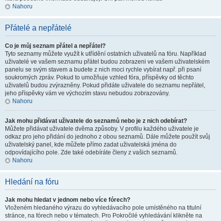
Nahoru
Přátelé a nepřátelé
Co je můj seznam přátel a nepřátel?
Tyto seznamy můžete využít k utřídění ostatních uživatelů na fóru. Například
uživatelé ve vašem seznamu přátel budou zobrazeni ve vašem uživatelském
panelu se svým stavem a budete z nich moci rychle vybírat např. při psaní
soukromých zpráv. Pokud to umožňuje vzhled fóra, příspěvky od těchto
uživatelů budou zvýrazněny. Pokud přidáte uživatele do seznamu nepřátel,
jeho příspěvky vám ve výchozím stavu nebudou zobrazovány.
Nahoru
Jak mohu přidávat uživatele do seznamů nebo je z nich odebírat?
Můžete přidávat uživatele dvěma způsoby. V profilu každého uživatele je
odkaz pro jeho přidání do jednoho z obou seznamů. Dále můžete použít svůj
uživatelský panel, kde můžete přímo zadat uživatelská jména do
odpovídajícího pole. Zde také odebíráte členy z vašich seznamů.
Nahoru
Hledání na fóru
Jak mohu hledat v jednom nebo více fórech?
Vloženém hledaného výrazu do vyhledávacího pole umístěného na titulní
stránce, na fórech nebo v tématech. Pro Pokročilé vyhledávání klikněte na