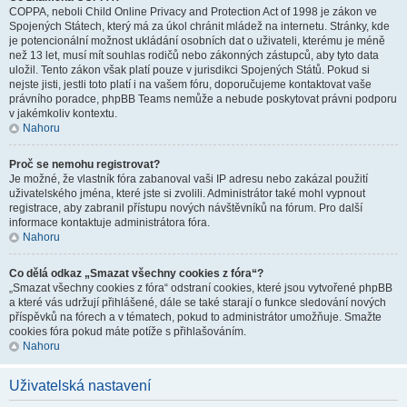
COPPA, neboli Child Online Privacy and Protection Act of 1998 je zákon ve
Spojených Státech, který má za úkol chránit mládež na internetu. Stránky, kde
je potencionální možnost ukládání osobních dat o uživateli, kterému je méně
než 13 let, musí mít souhlas rodičů nebo zákonných zástupců, aby tyto data
uložil. Tento zákon však platí pouze v jurisdikci Spojených Států. Pokud si
nejste jisti, jestli toto platí i na vašem fóru, doporučujeme kontaktovat vaše
právního poradce, phpBB Teams nemůže a nebude poskytovat právni podporu
v jakémkoliv kontextu.
Nahoru
Proč se nemohu registrovat?
Je možné, že vlastník fóra zabanoval vaši IP adresu nebo zakázal použití
uživatelského jména, které jste si zvolili. Administrátor také mohl vypnout
registrace, aby zabranil přístupu nových návštěvníků na fórum. Pro další
informace kontaktuje administrátora fóra.
Nahoru
Co dělá odkaz „Smazat všechny cookies z fóra“?
„Smazat všechny cookies z fóra“ odstraní cookies, které jsou vytvořené phpBB
a které vás udržují přihlášené, dále se také starají o funkce sledování nových
příspěvků na fórech a v tématech, pokud to administrátor umožňuje. Smažte
cookies fóra pokud máte potíže s přihlašováním.
Nahoru
Uživatelská nastavení