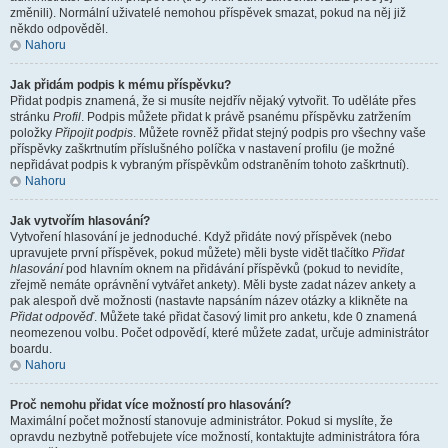
změnili). Normální uživatelé nemohou příspěvek smazat, pokud na něj již
někdo odpověděl.
Nahoru
Jak přidám podpis k mému příspěvku?
Přidat podpis znamená, že si musíte nejdřív nějaký vytvořit. To uděláte přes
stránku
Profil
. Podpis můžete přidat k právě psanému příspěvku zatržením
položky
Připojit podpis
. Můžete rovněž přidat stejný podpis pro všechny vaše
příspěvky zaškrtnutím příslušného políčka v nastavení profilu (je možné
nepřidávat podpis k vybraným příspěvkům odstraněním tohoto zaškrtnutí).
Nahoru
Jak vytvořím hlasování?
Vytvoření hlasování je jednoduché. Když přidáte nový příspěvek (nebo
upravujete první příspěvek, pokud můžete) měli byste vidět tlačítko
Přidat
hlasování
pod hlavním oknem na přidávání příspěvků (pokud to nevidíte,
zřejmě nemáte oprávnění vytvářet ankety). Měli byste zadat název ankety a
pak alespoň dvě možnosti (nastavte napsáním název otázky a klikněte na
Přidat odpověď
. Můžete také přidat časový limit pro anketu, kde 0 znamená
neomezenou volbu. Počet odpovědí, které můžete zadat, určuje administrátor
boardu.
Nahoru
Proč nemohu přidat více možností pro hlasování?
Maximální počet možností stanovuje administrátor. Pokud si myslíte, že
opravdu nezbytně potřebujete více možností, kontaktujte administrátora fóra