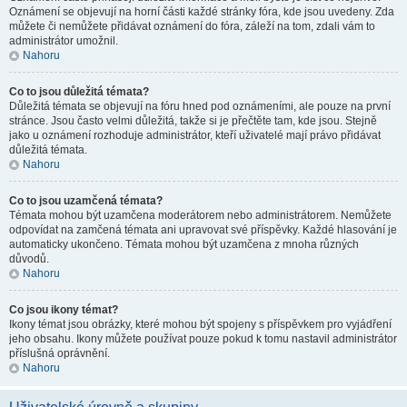
Oznámení se objevují na horní části každé stránky fóra, kde jsou uvedeny. Zda
můžete či nemůžete přidávat oznámení do fóra, záleží na tom, zdali vám to
administrátor umožnil.
Nahoru
Co to jsou důležitá témata?
Důležitá témata se objevují na fóru hned pod oznámeními, ale pouze na první
stránce. Jsou často velmi důležitá, takže si je přečtěte tam, kde jsou. Stejně
jako u oznámení rozhoduje administrátor, kteří uživatelé mají právo přidávat
důležitá témata.
Nahoru
Co to jsou uzamčená témata?
Témata mohou být uzamčena moderátorem nebo administrátorem. Nemůžete
odpovídat na zamčená témata ani upravovat své příspěvky. Každé hlasování je
automaticky ukončeno. Témata mohou být uzamčena z mnoha různých
důvodů.
Nahoru
Co jsou ikony témat?
Ikony témat jsou obrázky, které mohou být spojeny s příspěvkem pro vyjádření
jeho obsahu. Ikony můžete používat pouze pokud k tomu nastavil administrátor
příslušná oprávnění.
Nahoru