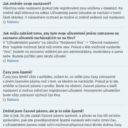
Jak změním svoje nastavení?
Všechna vaše nastavení (pokud jste registrováni) jsou uložena v databázi. Ke
změně stačí kliknout na odkaz
Uživatelský panel
(obvykle se nachází v horní
části stránky). V následném rozhraní je možné si změnit veškerá svá nastavení.
Nahoru
Jak můžu zabránit tomu, aby bylo moje uživatelské jméno zobrazeno na
seznamu uživatelů nacházejících se na fóru?
V “Uživatelském panelu” na záložce “Nastavení fóra” -> “Obecné nastavení
fóra” najdete možnost
Skrýt můj online stav
. Pokud u této možnosti nastavíte
“Ano”, budete na seznamu viditelní jen pro administrátory, moderátory a sama
sebe. Budete počítán jako skrytý uživatel.
Nahoru
Časy jsou špatně!
Časy jsou téměř vždy v pořádku, ovšem to, co vidíte jsou časy zobrazené
v jiném časovém pásmu než v tom, ve kterém se nacházíte. Pokud je to tak,
změňte si časové pásmo v profilu. Berte na vědomí, časové pásma a další
nastavení si mohou měnit jen registrovaní uživatelé. Anonymním uživatelům
bude vždy zobrazen výchozí čas fóra.
Nahoru
Změnil jsem časové pásmo, ale je to stále špatně!
Jste si jisti, že jste zadali časové pásmo správně, a přesto se čas liší od toho
správného, pak jste pravděpodobně špatně nastavili letní nebo zimní čas,
v uživatelském panelu máte ruční možnost přepnout mezi těmito dvěma časy.