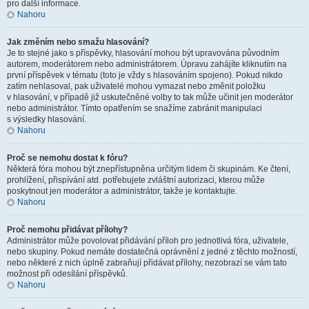
pro další informace.
Nahoru
Jak změním nebo smažu hlasování?
Je to stejné jako s příspěvky, hlasování mohou být upravována původním
autorem, moderátorem nebo administrátorem. Úpravu zahájíte kliknutím na
první příspěvek v tématu (toto je vždy s hlasováním spojeno). Pokud nikdo
zatím nehlasoval, pak uživatelé mohou vymazat nebo změnit položku
v hlasování, v případě již uskutečněné volby to tak může učinit jen moderátor
nebo administrátor. Tímto opatřením se snažíme zabránit manipulaci
s výsledky hlasování.
Nahoru
Proč se nemohu dostat k fóru?
Některá fóra mohou být znepřístupněna určitým lidem či skupinám. Ke čtení,
prohlížení, přispívání atd. potřebujete zvláštní autorizaci, kterou může
poskytnout jen moderátor a administrátor, takže je kontaktujte.
Nahoru
Proč nemohu přidávat přílohy?
Administrátor může povolovat přidávání příloh pro jednotlivá fóra, uživatele,
nebo skupiny. Pokud nemáte dostatečná oprávnění z jedné z těchto možností,
nebo některé z nich úplně zabraňují přidávat přílohy, nezobrazí se vám tato
možnost při odesílání příspěvků.
Nahoru