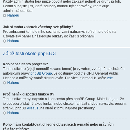
Každý administrátor fóra může povolit nebo zakázat jednotlivé druhy příloh.
Pokud si nejste jisti, které soubory mohou být nahrávány, kontaktuje
administrátora fóra.
Nahoru
Jak si mohu zobrazit všechny své přílohy?
Pro zobrazení kompletního seznamu vámi nahraných příloh, přejděte na
Uživatelský panel a následujte odkazy do části s přílohami.
Nahoru
Záležitosti okolo phpBB 3
Kdo napsal tento program?
Tento software (v její nemodifikované formě) je vytvořen, zveřejněn a chráněn
autorskými právy
phpBB Group
. Je dostupný pod the GNU General Public
Licence a může být volně distribuován. Pro více informací klikněte
zde
.
Nahoru
Proč není k dispozici funkce X?
Tento software byl napsán a licencován přes phpBB Group. Máte-li dojem, že
je potřeba přidat nějakou funkci, nebo chcete nahlásit chybu, navštivte, prosím,
stránku phpBB
Area51
, na které k tomu najdete prostředky.
Nahoru
Koho mám kontaktovat ohledně obtěžujících e-mailů nebo právních
záležitostí fóra?