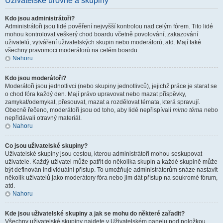
Uživatelské úrovně a skupiny
Kdo jsou administrátoři?
Administrátoři jsou lidé pověření nejvyšší kontrolou nad celým fórem. Tito lidé
mohou kontrolovat veškerý chod boardu včetně povolování, zakazování
uživatelů, vytváření uživatelských skupin nebo moderátorů, atd. Mají také
všechny pravomoci moderátorů na celém boardu.
Nahoru
Kdo jsou moderátoři?
Moderátoři jsou jednotlivci (nebo skupiny jednotlivců), jejichž práce je starat se
o chod fóra každý den. Mají právo upravovat nebo mazat příspěvky,
zamykat/odemykat, přesouvat, mazat a rozdělovat témata, která spravují.
Obecně řečeno, moderátoři jsou od toho, aby lidé nepřispívali
mimo téma
nebo
nepřidávali otravný materiál.
Nahoru
Co jsou uživatelské skupiny?
Uživatelské skupiny jsou cestou, kterou administrátoři mohou seskupovat
uživatele. Každý uživatel může patřit do několika skupin a každé skupině může
být definován individuální přístup. To umožňuje administrátorům snáze nastavit
několik uživatelů jako moderátory fóra nebo jim dát přístup na soukromé fórum,
atd.
Nahoru
Kde jsou uživatelské skupiny a jak se mohu do některé zařadit?
Všechny uživatelské skupiny najdete v Uživatelském panelu pod položkou