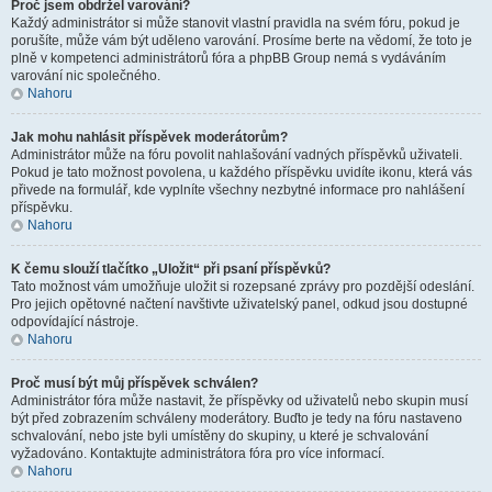
Proč jsem obdržel varování?
Každý administrátor si může stanovit vlastní pravidla na svém fóru, pokud je
porušíte, může vám být uděleno varování. Prosíme berte na vědomí, že toto je
plně v kompetenci administrátorů fóra a phpBB Group nemá s vydáváním
varování nic společného.
Nahoru
Jak mohu nahlásit příspěvek moderátorům?
Administrátor může na fóru povolit nahlašování vadných příspěvků uživateli.
Pokud je tato možnost povolena, u každého příspěvku uvidíte ikonu, která vás
přivede na formulář, kde vyplníte všechny nezbytné informace pro nahlášení
příspěvku.
Nahoru
K čemu slouží tlačítko „Uložit“ při psaní příspěvků?
Tato možnost vám umožňuje uložit si rozepsané zprávy pro pozdější odeslání.
Pro jejich opětovné načtení navštivte uživatelský panel, odkud jsou dostupné
odpovídající nástroje.
Nahoru
Proč musí být můj příspěvek schválen?
Administrátor fóra může nastavit, že příspěvky od uživatelů nebo skupin musí
být před zobrazením schváleny moderátory. Buďto je tedy na fóru nastaveno
schvalování, nebo jste byli umístěny do skupiny, u které je schvalování
vyžadováno. Kontaktujte administrátora fóra pro více informací.
Nahoru