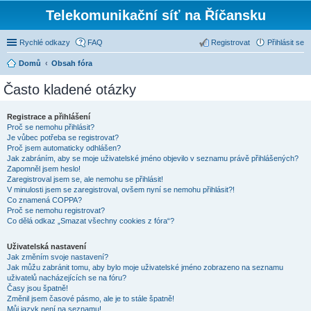
Telekomunikační síť na Říčansku
Rychlé odkazy
FAQ
Registrovat
Přihlásit se
Domů
Obsah fóra
Často kladené otázky
Registrace a přihlášení
Proč se nemohu přihlásit?
Je vůbec potřeba se registrovat?
Proč jsem automaticky odhlášen?
Jak zabráním, aby se moje uživatelské jméno objevilo v seznamu právě přihlášených?
Zapomněl jsem heslo!
Zaregistroval jsem se, ale nemohu se přihlásit!
V minulosti jsem se zaregistroval, ovšem nyní se nemohu přihlásit?!
Co znamená COPPA?
Proč se nemohu registrovat?
Co dělá odkaz „Smazat všechny cookies z fóra“?
Uživatelská nastavení
Jak změním svoje nastavení?
Jak můžu zabránit tomu, aby bylo moje uživatelské jméno zobrazeno na seznamu
uživatelů nacházejících se na fóru?
Časy jsou špatně!
Změnil jsem časové pásmo, ale je to stále špatně!
Můj jazyk není na seznamu!