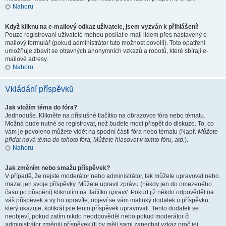
Nahoru
Když kliknu na e-mailový odkaz uživatele, jsem vyzván k přihlášení!
Pouze registrovaní uživatelé mohou posílat e-mail lidem přes nastavený e-
mailový formulář (pokud administrátor tuto možnost povolil). Toto opatření
umožňuje zbavit se otravných anonymních vzkazů a robotů, které sbírají e-
mailové adresy.
Nahoru
Vkládání příspěvků
Jak vložím téma do fóra?
Jednoduše. Klikněte na příslušné tlačítko na obrazovce fóra nebo tématu.
Možná bude nutné se registrovat, než budete moci přispět do diskuze. To, co
vám je povoleno můžete vidět na spodní části fóra nebo tématu (Např.
Můžete
přidat nová téma do tohoto fóra, Můžete hlasovat v tomto fóru, atd.
).
Nahoru
Jak změním nebo smažu příspěvek?
V případě, že nejste moderátor nebo administrátor, tak můžete upravovat nebo
mazat jen svoje příspěvky. Můžete upravit zprávu (někdy jen do omezeného
času po přispění) kliknutím na tlačítko
upravit
. Pokud již někdo odpověděl na
váš příspěvek a vy ho upravíte, objeví se vám malinký dodatek u příspěvku,
který ukazuje, kolikrát jste tento příspěvek upravovali. Tento dodatek se
neobjeví, pokud zatím nikdo neodpověděl nebo pokud moderátor či
administrátor změnili příspěvek (ti by měli sami zanechat vzkaz proč jej