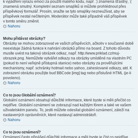
k vyjádření výrazu emocí za použití malého kódu, např. :) znamená šťastný, :(
znamená smutný. Kompletní seznam smajlíků si můžete prohlédnout přes
příspěvkový formulář. Prosím, snažte se tyto smajlíky nezneužívat, aby se
příspěvek nestal nečitelným. Moderátor může také případně váš příspěvek
v tomto směru změnit.
Nahoru
Mohu přidávat obrázky?
Obrázky se mohou zobrazovat ve vašich příspěvcích, ačkoliv v současné době
neexistuje žádná funkce k nahrání obrázků přímo na board. Z tohoto důvodu
musíte uvést na takový obrázek odkaz, např. http://www.priklad.cz/muj-
obrazek.png. Nemůžete vytvářet odkazy na obrázky umístěné na vlastním PC
(pokud to není veřejně přístupná stanice) nebo obrázky za prověřujícími
mechanismy, např. schránky hotmail nebo yahoo, zaheslované odkazy, atd. K
zobrazení obrázku použijte buď BBCode [img] tag nebo příslušné HTML (je-li
povoleno).
Nahoru
Co to jsou Globální oznámení?
Globální oznámení obsahují důležité informace, které byste si měli přečíst co
nejdříve. Globální oznámení se zobrazují nad každým fórem a také ve vašem
uživatelském panelu. To, jestli můžete odesílat globální oznámení, záleží na
nastavených oprávněních, které nastavují administrátoři.
Nahoru
Co to jsou oznámení?
Oznámení často přinášejí důležité informace a měli byste je číst co nejdříve.