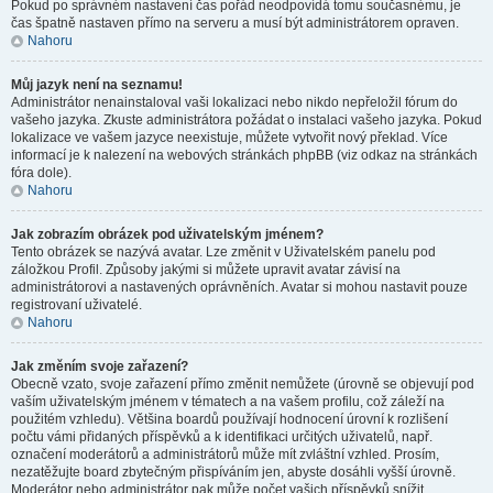
Pokud po správném nastavení čas pořád neodpovídá tomu současnému, je
čas špatně nastaven přímo na serveru a musí být administrátorem opraven.
Nahoru
Můj jazyk není na seznamu!
Administrátor nenainstaloval vaši lokalizaci nebo nikdo nepřeložil fórum do
vašeho jazyka. Zkuste administrátora požádat o instalaci vašeho jazyka. Pokud
lokalizace ve vašem jazyce neexistuje, můžete vytvořit nový překlad. Více
informací je k nalezení na webových stránkách phpBB (viz odkaz na stránkách
fóra dole).
Nahoru
Jak zobrazím obrázek pod uživatelským jménem?
Tento obrázek se nazývá avatar. Lze změnit v Uživatelském panelu pod
záložkou Profil. Způsoby jakými si můžete upravit avatar závisí na
administrátorovi a nastavených oprávněních. Avatar si mohou nastavit pouze
registrovaní uživatelé.
Nahoru
Jak změním svoje zařazení?
Obecně vzato, svoje zařazení přímo změnit nemůžete (úrovně se objevují pod
vaším uživatelským jménem v tématech a na vašem profilu, což záleží na
použitém vzhledu). Většina boardů používají hodnocení úrovní k rozlišení
počtu vámi přidaných příspěvků a k identifikaci určitých uživatelů, např.
označení moderátorů a administrátorů může mít zvláštní vzhled. Prosím,
nezatěžujte board zbytečným přispíváním jen, abyste dosáhli vyšší úrovně.
Moderátor nebo administrátor pak může počet vašich příspěvků snížit.