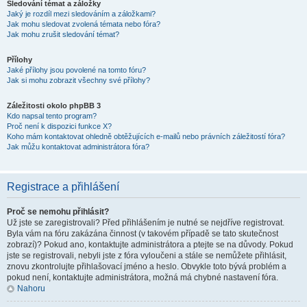
Sledování témat a záložky
Jaký je rozdíl mezi sledováním a záložkami?
Jak mohu sledovat zvolená témata nebo fóra?
Jak mohu zrušit sledování témat?
Přílohy
Jaké přílohy jsou povolené na tomto fóru?
Jak si mohu zobrazit všechny své přílohy?
Záležitosti okolo phpBB 3
Kdo napsal tento program?
Proč není k dispozici funkce X?
Koho mám kontaktovat ohledně obtěžujících e-mailů nebo právních záležitostí fóra?
Jak můžu kontaktovat administrátora fóra?
Registrace a přihlášení
Proč se nemohu přihlásit?
Už jste se zaregistrovali? Před přihlášením je nutné se nejdříve registrovat.
Byla vám na fóru zakázána činnost (v takovém případě se tato skutečnost
zobrazí)? Pokud ano, kontaktujte administrátora a ptejte se na důvody. Pokud
jste se registrovali, nebyli jste z fóra vyloučeni a stále se nemůžete přihlásit,
znovu zkontrolujte přihlašovací jméno a heslo. Obvykle toto bývá problém a
pokud není, kontaktujte administrátora, možná má chybné nastavení fóra.
Nahoru