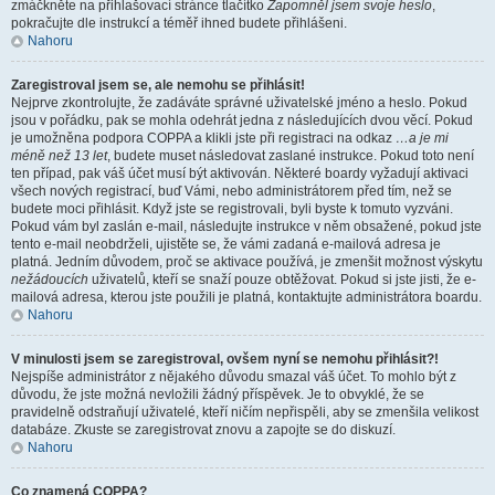
zmáčkněte na přihlašovací stránce tlačítko
Zapomněl jsem svoje heslo
,
pokračujte dle instrukcí a téměř ihned budete přihlášeni.
Nahoru
Zaregistroval jsem se, ale nemohu se přihlásit!
Nejprve zkontrolujte, že zadáváte správné uživatelské jméno a heslo. Pokud
jsou v pořádku, pak se mohla odehrát jedna z následujících dvou věcí. Pokud
je umožněna podpora COPPA a klikli jste při registraci na odkaz
…a je mi
méně než 13 let
, budete muset následovat zaslané instrukce. Pokud toto není
ten případ, pak váš účet musí být aktivován. Některé boardy vyžadují aktivaci
všech nových registrací, buď Vámi, nebo administrátorem před tím, než se
budete moci přihlásit. Když jste se registrovali, byli byste k tomuto vyzváni.
Pokud vám byl zaslán e-mail, následujte instrukce v něm obsažené, pokud jste
tento e-mail neobdrželi, ujistěte se, že vámi zadaná e-mailová adresa je
platná. Jedním důvodem, proč se aktivace používá, je zmenšit možnost výskytu
nežádoucích
uživatelů, kteří se snaží pouze obtěžovat. Pokud si jste jisti, že e-
mailová adresa, kterou jste použili je platná, kontaktujte administrátora boardu.
Nahoru
V minulosti jsem se zaregistroval, ovšem nyní se nemohu přihlásit?!
Nejspíše administrátor z nějakého důvodu smazal váš účet. To mohlo být z
důvodu, že jste možná nevložili žádný příspěvek. Je to obvyklé, že se
pravidelně odstraňují uživatelé, kteří ničím nepřispěli, aby se zmenšila velikost
databáze. Zkuste se zaregistrovat znovu a zapojte se do diskuzí.
Nahoru
Co znamená COPPA?