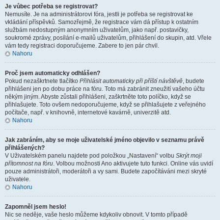
Je vůbec potřeba se registrovat?
Nemusíte. Je na administrátorovi fóra, jestli je potřeba se registrovat ke
vkládání příspěvků. Samozřejmě, že registrace vám dá přístup k ostatním
službám nedostupným anonymním uživatelům, jako např. postavičky,
soukromé zprávy, posílání e-mailů uživatelům, přihlášení do skupin, atd. Vřele
vám tedy registraci doporučujeme. Zabere to jen pár chvil.
Nahoru
Proč jsem automaticky odhlášen?
Pokud nezaškrtnete tlačítko
Přihlásit automaticky při příští návštěvě
, budete
přihlášeni jen po dobu práce na fóru. Toto má zabránit zneužití vašeho účtu
někým jiným. Abyste zůstali přihlášeni, zaškrtněte toto políčko, když se
přihlašujete. Toto ovšem nedoporučujeme, když se přihlašujete z veřejného
počítače, např. v knihovně, internetové kavárně, univerzitě atd.
Nahoru
Jak zabráním, aby se moje uživatelské jméno objevilo v seznamu právě
přihlášených?
V Uživatelském panelu najdete pod položkou „Nastavení“ volbu
Skrýt moji
přítomnost na fóru
. Volbou možnosti
Ano
aktivujete tuto funkci. Online vás uvidí
pouze administrátoři, moderátoři a vy sami. Budete započítáváni mezi skryté
uživatele.
Nahoru
Zapomněl jsem heslo!
Nic se neděje, vaše heslo můžeme kdykoliv obnovit. V tomto případě