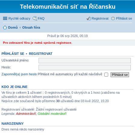
Telekomunikační síť na Říčansku
Rychlé odkazy
FAQ
Registrovat
Přihlásit se
Domů
Obsah fóra
Právě je 06 srp 2026, 05:19
Pro zobrazení fóra je nutná správná registrace.
PŘIHLÁSIT SE
•
REGISTROVAT
Uživatelské jméno:
Heslo:
Zapomněl(a) jsem heslo
Přihlásit mě automaticky při každé návštěvě
KDO JE ONLINE
Ve fóru je celkem
1
uživatel :: 0 registrovaných, 0 skrytých a 1 host (založeno na
uživatelích aktivních během posledních 5 minut)
Nejvíce zde současně bylo přítomno
30
uživatelů dne 03 kvě 2022, 15:20
Registrovaní uživatelé: Žádní registrovaní uživatelé
Legenda:
Administrátoři
,
Globální moderátoři
NAROZENINY
Dnes nemá nikdo narozeniny