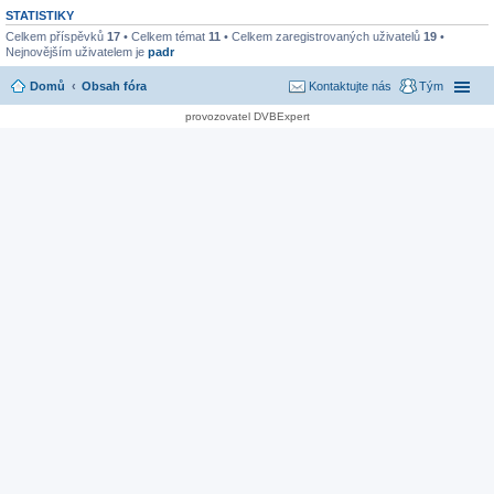
STATISTIKY
Celkem příspěvků
17
• Celkem témat
11
• Celkem zaregistrovaných uživatelů
19
•
Nejnovějším uživatelem je
padr
Domů
Obsah fóra
Kontaktujte nás
Tým
provozovatel DVBExpert