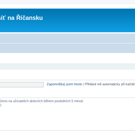
íť na Říčansku
Zapomněl(a) jsem heslo
|
Přihlásit mě automaticky při každ
loženo na uživatelích aktivních během posledních 5 minut)
0