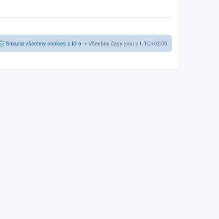
Smazat všechny cookies z fóra
Všechny časy jsou v
UTC+02:00