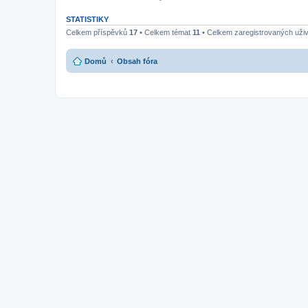
STATISTIKY
Celkem příspěvků
17
• Celkem témat
11
• Celkem zaregistrovaných uži
Domů
Obsah fóra