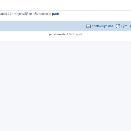
vatelů
19
• Nejnovějším uživatelem je
padr
Kontaktujte nás
Tým
provozovatel DVBExpert