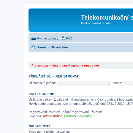
Telekomunikační s
telekomunikační vize
Rychlé odkazy
FAQ
Domů
Obsah fóra
Pro zobrazení fóra je nutná správná registrace.
PŘIHLÁSIT SE
•
REGISTROVAT
Uživatelské jméno:
Heslo:
KDO JE ONLINE
Ve fóru je celkem
1
uživatel :: 0 registrovaných, 0 skrytých a 1 host (za
Nejvíce zde současně bylo přítomno
30
uživatelů dne 03 kvě 2022, 15:2
Registrovaní uživatelé: Žádní registrovaní uživatelé
Legenda:
Administrátoři
,
Globální moderátoři
NAROZENINY
Dnes nemá nikdo narozeniny