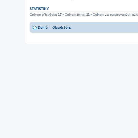
STATISTIKY
Celkem příspěvků
17
• Celkem témat
11
• Celkem zaregistrovaných uži
Domů
Obsah fóra