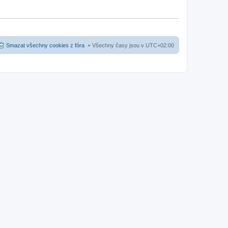
Smazat všechny cookies z fóra
Všechny časy jsou v
UTC+02:00