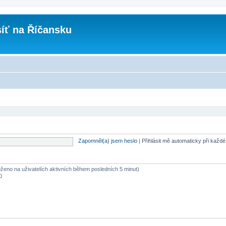
íť na Říčansku
Zapomněl(a) jsem heslo
|
Přihlásit mě automaticky při každ
loženo na uživatelích aktivních během posledních 5 minut)
0