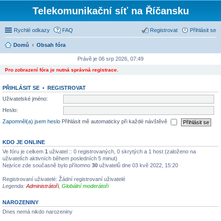
Telekomunikační síť na Říčansku
Rychlé odkazy
FAQ
Registrovat
Přihlásit se
Domů
Obsah fóra
Právě je 06 srp 2026, 07:49
Pro zobrazení fóra je nutná správná registrace.
PŘIHLÁSIT SE
•
REGISTROVAT
Uživatelské jméno:
Heslo:
Zapomněl(a) jsem heslo
Přihlásit mě automaticky při každé návštěvě
KDO JE ONLINE
Ve fóru je celkem
1
uživatel :: 0 registrovaných, 0 skrytých a 1 host (založeno na
uživatelích aktivních během posledních 5 minut)
Nejvíce zde současně bylo přítomno
30
uživatelů dne 03 kvě 2022, 15:20
Registrovaní uživatelé: Žádní registrovaní uživatelé
Legenda:
Administrátoři
,
Globální moderátoři
NAROZENINY
Dnes nemá nikdo narozeniny