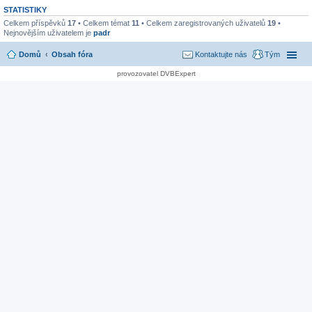
STATISTIKY
Celkem příspěvků
17
• Celkem témat
11
• Celkem zaregistrovaných uživatelů
19
•
Nejnovějším uživatelem je
padr
Domů
Obsah fóra
Kontaktujte nás
Tým
provozovatel DVBExpert