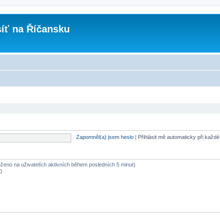
íť na Říčansku
Zapomněl(a) jsem heslo
|
Přihlásit mě automaticky při každ
loženo na uživatelích aktivních během posledních 5 minut)
0