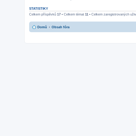
STATISTIKY
Celkem příspěvků
17
• Celkem témat
11
• Celkem zaregistrovaných uži
Domů
Obsah fóra