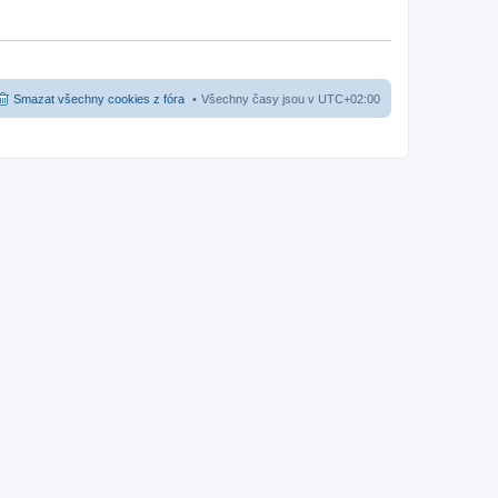
Smazat všechny cookies z fóra
Všechny časy jsou v
UTC+02:00