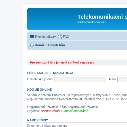
Telekomunikační s
telekomunikační vize
Rychlé odkazy
FAQ
Domů
Obsah fóra
Pro zobrazení fóra je nutná správná registrace.
PŘIHLÁSIT SE
•
REGISTROVAT
Uživatelské jméno:
Heslo:
KDO JE ONLINE
Ve fóru je celkem
1
uživatel :: 0 registrovaných, 0 skrytých a 1 host (za
Nejvíce zde současně bylo přítomno
30
uživatelů dne 03 kvě 2022, 15:2
Registrovaní uživatelé: Žádní registrovaní uživatelé
Legenda:
Administrátoři
,
Globální moderátoři
NAROZENINY
Dnes nemá nikdo narozeniny