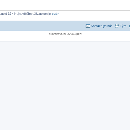
vatelů
19
• Nejnovějším uživatelem je
padr
Kontaktujte nás
Tým
provozovatel DVBExpert