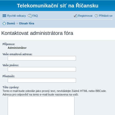
Telekomunikační síť na Říčansku
Rychlé odkazy
FAQ
Registrovat
Přihlásit se
Domů
Obsah fóra
Kontaktovat administrátora fóra
Příjemce:
Administrátor
Vaše emailová adresa:
Vaše jméno:
Předmět:
Tělo zprávy:
Tento e-mail bude odeslán jako prostý text, nevkládejte žádné HTML nebo BBCode.
Adresa pro odpověď na tento e-mail bude nastavena na vaši.