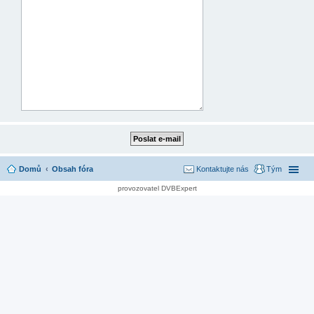
Domů
Obsah fóra
Kontaktujte nás
Tým
provozovatel DVBExpert