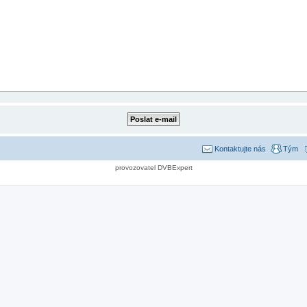
Kontaktujte nás
Tým
provozovatel DVBExpert