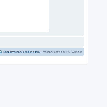
Smazat všechny cookies z fóra
Všechny časy jsou v
UTC+02:00