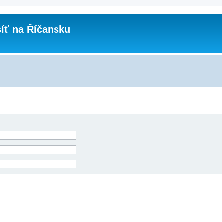
íť na Říčansku