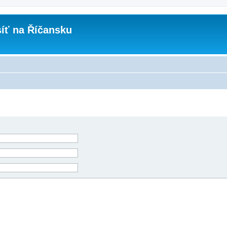
íť na Říčansku