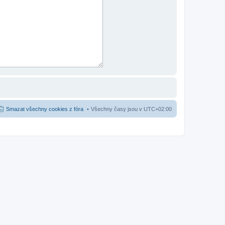
Smazat všechny cookies z fóra
Všechny časy jsou v
UTC+02:00