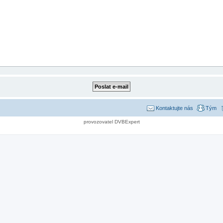
Kontaktujte nás
Tým
provozovatel DVBExpert