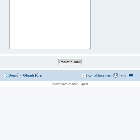
Domů
Obsah fóra
Kontaktujte nás
Tým
provozovatel DVBExpert