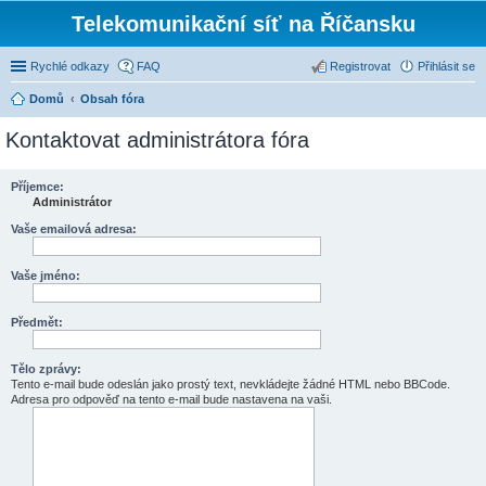
Telekomunikační síť na Říčansku
Rychlé odkazy
FAQ
Registrovat
Přihlásit se
Domů
Obsah fóra
Kontaktovat administrátora fóra
Příjemce:
Administrátor
Vaše emailová adresa:
Vaše jméno:
Předmět:
Tělo zprávy:
Tento e-mail bude odeslán jako prostý text, nevkládejte žádné HTML nebo BBCode.
Adresa pro odpověď na tento e-mail bude nastavena na vaši.