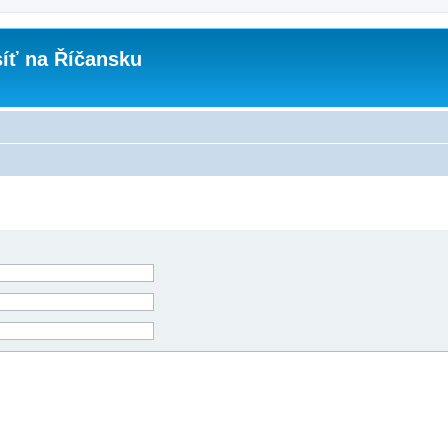
íť na Říčansku