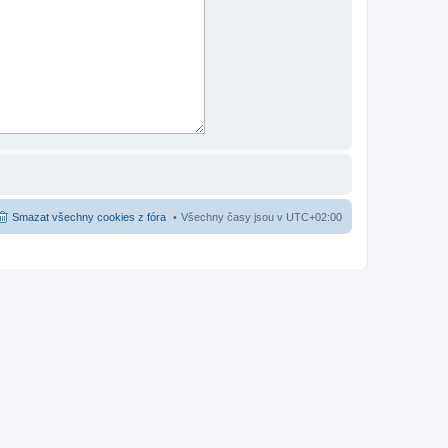
Smazat všechny cookies z fóra
Všechny časy jsou v
UTC+02:00