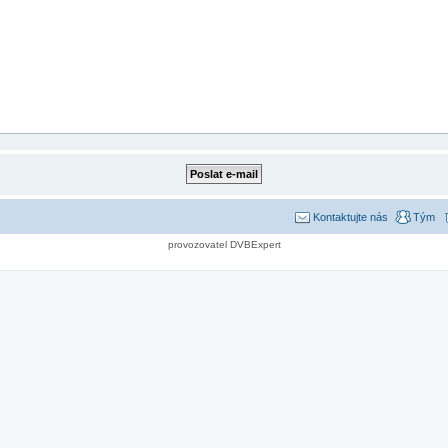
Kontaktujte nás
Tým
provozovatel DVBExpert