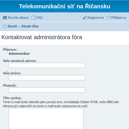
Telekomunikační síť na Říčansku
Rychlé odkazy
FAQ
Registrovat
Přihlásit se
Domů
Obsah fóra
Kontaktovat administrátora fóra
Příjemce:
Administrátor
Vaše emailová adresa:
Vaše jméno:
Předmět:
Tělo zprávy:
Tento e-mail bude odeslán jako prostý text, nevkládejte žádné HTML nebo BBCode.
Adresa pro odpověď na tento e-mail bude nastavena na vaši.