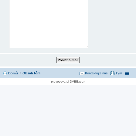
Domů
Obsah fóra
Kontaktujte nás
Tým
provozovatel DVBExpert