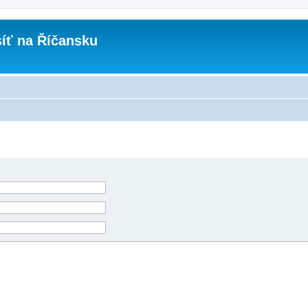
íť na Říčansku