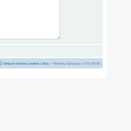
Smazat všechny cookies z fóra
Všechny časy jsou v
UTC+02:00