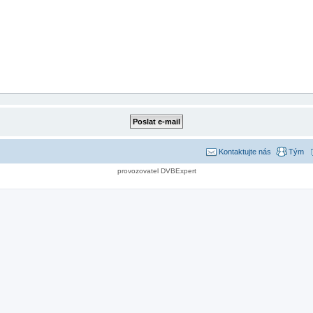
Kontaktujte nás
Tým
provozovatel DVBExpert