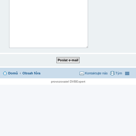
Domů
Obsah fóra
Kontaktujte nás
Tým
provozovatel DVBExpert