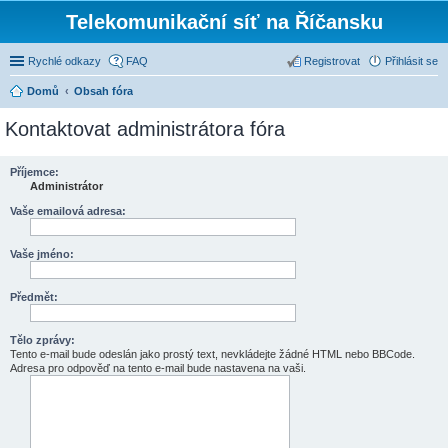
Telekomunikační síť na Říčansku
Rychlé odkazy
FAQ
Registrovat
Přihlásit se
Domů
Obsah fóra
Kontaktovat administrátora fóra
Příjemce:
Administrátor
Vaše emailová adresa:
Vaše jméno:
Předmět:
Tělo zprávy:
Tento e-mail bude odeslán jako prostý text, nevkládejte žádné HTML nebo BBCode.
Adresa pro odpověď na tento e-mail bude nastavena na vaši.