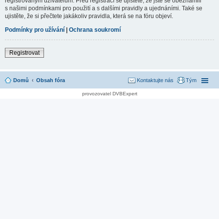
registrovaným uživatelům. Před registrací se ujistěte, že jste se obeznámili
s našimi podmínkami pro použití a s dalšími pravidly a ujednáními. Také se
ujistěte, že si přečtete jakákoliv pravidla, která se na fóru objeví.
Podmínky pro užívání
|
Ochrana soukromí
Registrovat
Domů
Obsah fóra
Kontaktujte nás
Tým
provozovatel DVBExpert