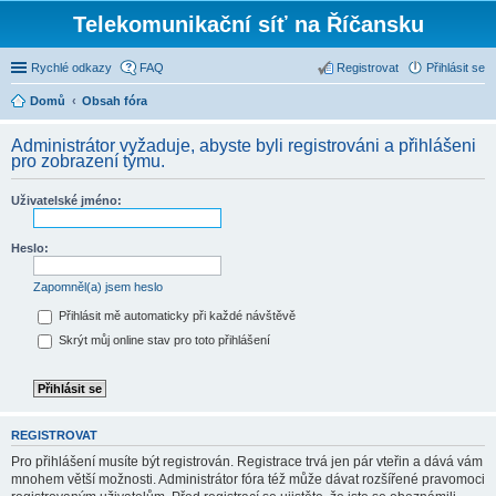
Telekomunikační síť na Říčansku
Rychlé odkazy
FAQ
Registrovat
Přihlásit se
Domů
Obsah fóra
Administrátor vyžaduje, abyste byli registrováni a přihlášeni
pro zobrazení týmu.
Uživatelské jméno:
Heslo:
Zapomněl(a) jsem heslo
Přihlásit mě automaticky při každé návštěvě
Skrýt můj online stav pro toto přihlášení
REGISTROVAT
Pro přihlášení musíte být registrován. Registrace trvá jen pár vteřin a dává vám
mnohem větší možnosti. Administrátor fóra též může dávat rozšířené pravomoci