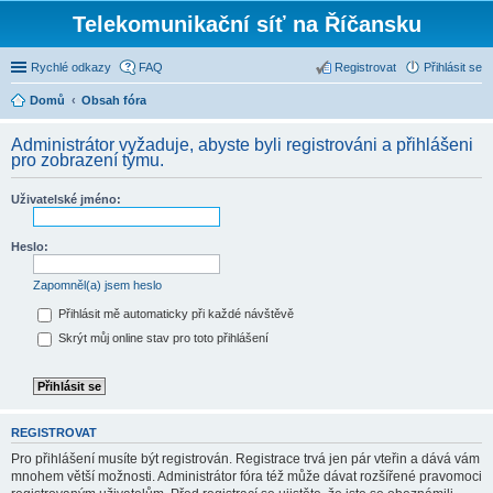
Telekomunikační síť na Říčansku
Rychlé odkazy
FAQ
Registrovat
Přihlásit se
Domů
Obsah fóra
Administrátor vyžaduje, abyste byli registrováni a přihlášeni
pro zobrazení týmu.
Uživatelské jméno:
Heslo:
Zapomněl(a) jsem heslo
Přihlásit mě automaticky při každé návštěvě
Skrýt můj online stav pro toto přihlášení
REGISTROVAT
Pro přihlášení musíte být registrován. Registrace trvá jen pár vteřin a dává vám
mnohem větší možnosti. Administrátor fóra též může dávat rozšířené pravomoci