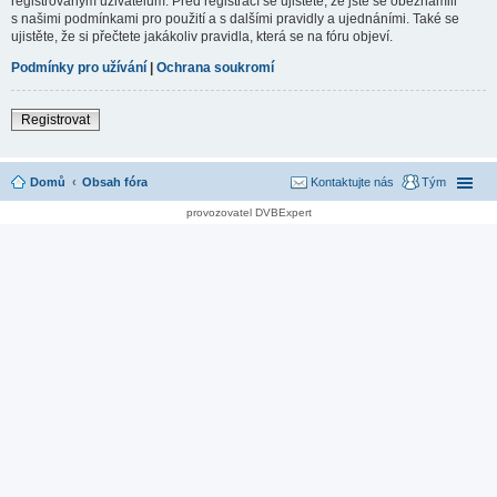
registrovaným uživatelům. Před registrací se ujistěte, že jste se obeznámili
s našimi podmínkami pro použití a s dalšími pravidly a ujednáními. Také se
ujistěte, že si přečtete jakákoliv pravidla, která se na fóru objeví.
Podmínky pro užívání
|
Ochrana soukromí
Registrovat
Domů
Obsah fóra
Kontaktujte nás
Tým
provozovatel DVBExpert