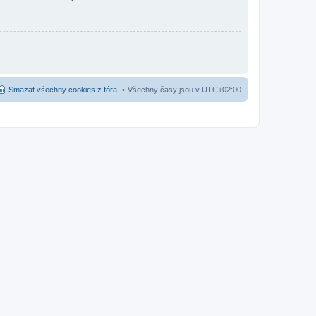
Smazat všechny cookies z fóra
Všechny časy jsou v
UTC+02:00