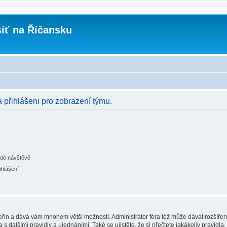
íť na Říčansku
a přihlášeni pro zobrazení týmu.
ždé návštěvě
ihlášení
 vteřin a dává vám mnohem větší možnosti. Administrátor fóra též může dávat rozšíře
 s dalšími pravidly a ujednáními. Také se ujistěte, že si přečtete jakákoliv pravidla, 