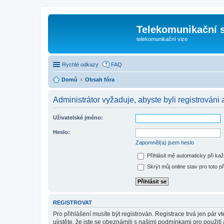
Telekomunikační s
telekomunikační vize
Rychlé odkazy
FAQ
Domů
Obsah fóra
Administrátor vyžaduje, abyste byli registrováni 
Uživatelské jméno:
Heslo:
Zapomněl(a) jsem heslo
Přihlásit mě automaticky při ka
Skrýt můj online stav pro toto př
REGISTROVAT
Pro přihlášení musíte být registrován. Registrace trvá jen pár
ujistěte, že jste se obeznámili s našimi podmínkami pro použití a