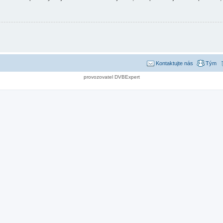
Kontaktujte nás
Tým
provozovatel DVBExpert