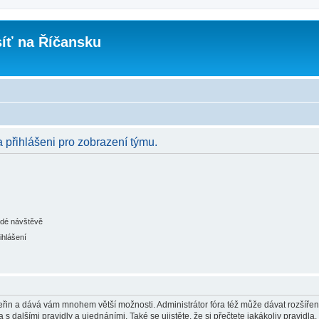
íť na Říčansku
a přihlášeni pro zobrazení týmu.
ždé návštěvě
ihlášení
 vteřin a dává vám mnohem větší možnosti. Administrátor fóra též může dávat rozšíře
 s dalšími pravidly a ujednáními. Také se ujistěte, že si přečtete jakákoliv pravidla, 