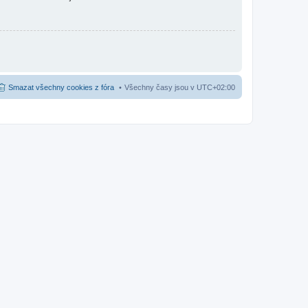
Smazat všechny cookies z fóra
Všechny časy jsou v
UTC+02:00