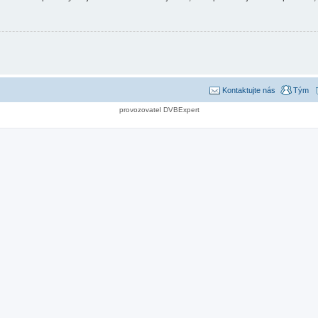
Kontaktujte nás
Tým
provozovatel DVBExpert