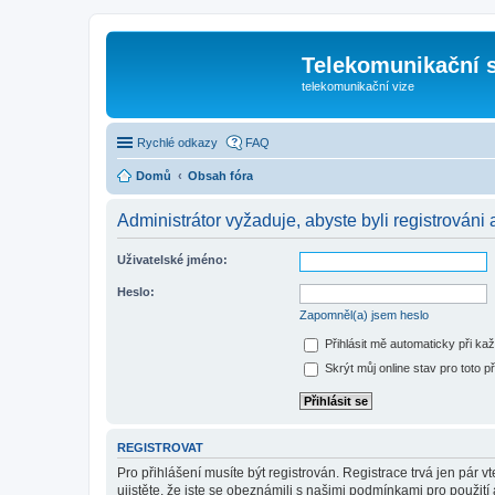
Telekomunikační s
telekomunikační vize
Rychlé odkazy
FAQ
Domů
Obsah fóra
Administrátor vyžaduje, abyste byli registrováni 
Uživatelské jméno:
Heslo:
Zapomněl(a) jsem heslo
Přihlásit mě automaticky při ka
Skrýt můj online stav pro toto př
REGISTROVAT
Pro přihlášení musíte být registrován. Registrace trvá jen pár
ujistěte, že jste se obeznámili s našimi podmínkami pro použití a