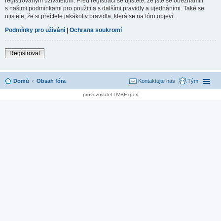
registrovaným uživatelům. Před registrací se ujistěte, že jste se obeznámili
s našimi podmínkami pro použití a s dalšími pravidly a ujednáními. Také se
ujistěte, že si přečtete jakákoliv pravidla, která se na fóru objeví.
Podmínky pro užívání
|
Ochrana soukromí
Registrovat
Domů
Obsah fóra
Kontaktujte nás
Tým
provozovatel DVBExpert