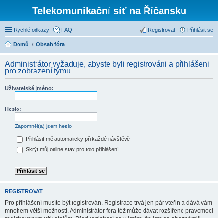
Telekomunikační síť na Říčansku
Rychlé odkazy
FAQ
Registrovat
Přihlásit se
Domů
Obsah fóra
Administrátor vyžaduje, abyste byli registrováni a přihlášeni
pro zobrazení týmu.
Uživatelské jméno:
Heslo:
Zapomněl(a) jsem heslo
Přihlásit mě automaticky při každé návštěvě
Skrýt můj online stav pro toto přihlášení
REGISTROVAT
Pro přihlášení musíte být registrován. Registrace trvá jen pár vteřin a dává vám
mnohem větší možnosti. Administrátor fóra též může dávat rozšířené pravomoci