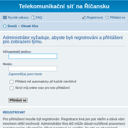
Telekomunikační síť na Říčansku
Rychlé odkazy
FAQ
Registrovat
Přihlásit se
Domů
Obsah fóra
Administrátor vyžaduje, abyste byli registrováni a přihlášeni
pro zobrazení týmu.
Uživatelské jméno:
Heslo:
Zapomněl(a) jsem heslo
Přihlásit mě automaticky při každé návštěvě
Skrýt můj online stav pro toto přihlášení
REGISTROVAT
Pro přihlášení musíte být registrován. Registrace trvá jen pár vteřin a dává vám
mnohem větší možnosti. Administrátor fóra též může dávat rozšířené pravomoci