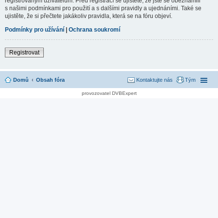
registrovaným uživatelům. Před registrací se ujistěte, že jste se obeznámili
s našimi podmínkami pro použití a s dalšími pravidly a ujednáními. Také se
ujistěte, že si přečtete jakákoliv pravidla, která se na fóru objeví.
Podmínky pro užívání
|
Ochrana soukromí
Registrovat
Domů
Obsah fóra
Kontaktujte nás
Tým
provozovatel DVBExpert