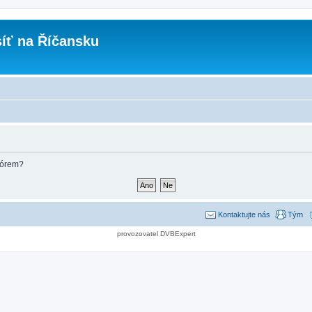
íť na Říčansku
fórem?
Kontaktujte nás
Tým
provozovatel DVBExpert