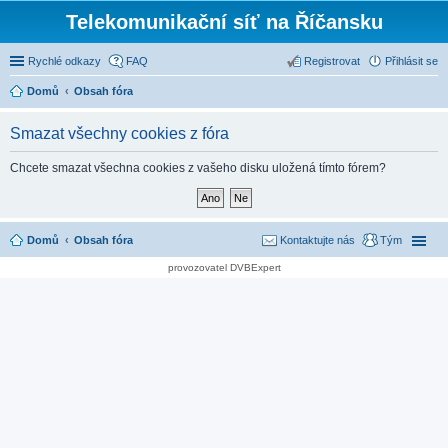
Telekomunikační síť na Říčansku
Rychlé odkazy
FAQ
Registrovat
Přihlásit se
Domů
Obsah fóra
Smazat všechny cookies z fóra
Chcete smazat všechna cookies z vašeho disku uložená tímto fórem?
Domů
Obsah fóra
Kontaktujte nás
Tým
provozovatel DVBExpert