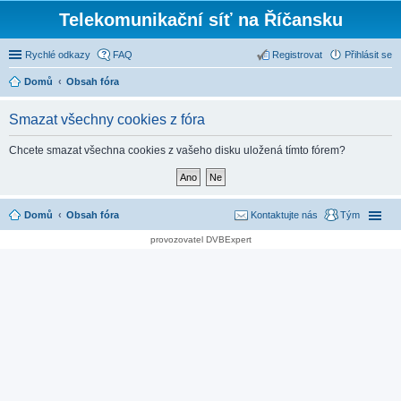
Telekomunikační síť na Říčansku
Rychlé odkazy
FAQ
Registrovat
Přihlásit se
Domů
Obsah fóra
Smazat všechny cookies z fóra
Chcete smazat všechna cookies z vašeho disku uložená tímto fórem?
Domů
Obsah fóra
Kontaktujte nás
Tým
provozovatel DVBExpert