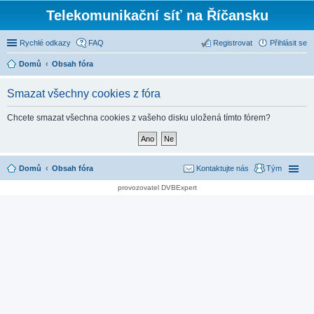
Telekomunikační síť na Říčansku
Rychlé odkazy
FAQ
Registrovat
Přihlásit se
Domů
Obsah fóra
Smazat všechny cookies z fóra
Chcete smazat všechna cookies z vašeho disku uložená tímto fórem?
Domů
Obsah fóra
Kontaktujte nás
Tým
provozovatel DVBExpert