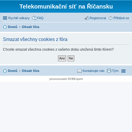
Telekomunikační síť na Říčansku
Rychlé odkazy
FAQ
Registrovat
Přihlásit se
Domů
Obsah fóra
Smazat všechny cookies z fóra
Chcete smazat všechna cookies z vašeho disku uložená tímto fórem?
Domů
Obsah fóra
Kontaktujte nás
Tým
provozovatel DVBExpert