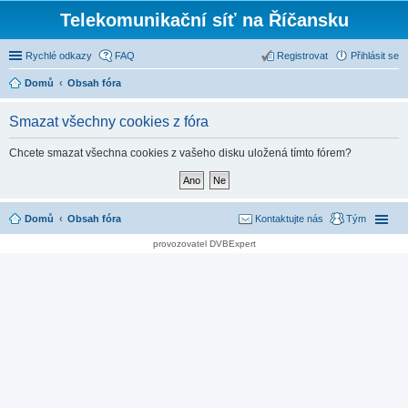
Telekomunikační síť na Říčansku
Rychlé odkazy
FAQ
Registrovat
Přihlásit se
Domů
Obsah fóra
Smazat všechny cookies z fóra
Chcete smazat všechna cookies z vašeho disku uložená tímto fórem?
Domů
Obsah fóra
Kontaktujte nás
Tým
provozovatel DVBExpert