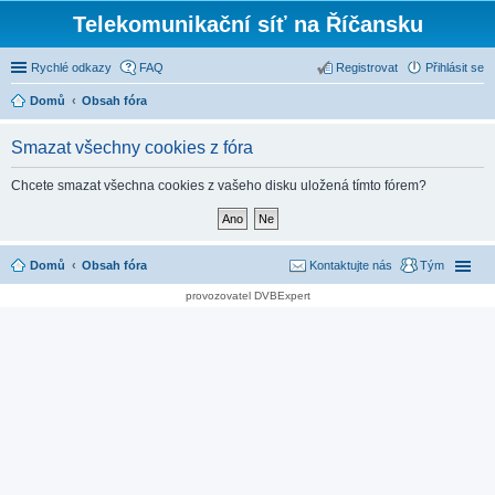
Telekomunikační síť na Říčansku
Rychlé odkazy
FAQ
Registrovat
Přihlásit se
Domů
Obsah fóra
Smazat všechny cookies z fóra
Chcete smazat všechna cookies z vašeho disku uložená tímto fórem?
Domů
Obsah fóra
Kontaktujte nás
Tým
provozovatel DVBExpert