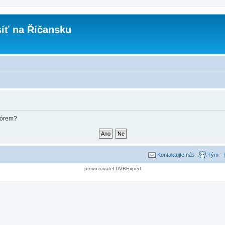
íť na Říčansku
fórem?
Kontaktujte nás
Tým
provozovatel DVBExpert