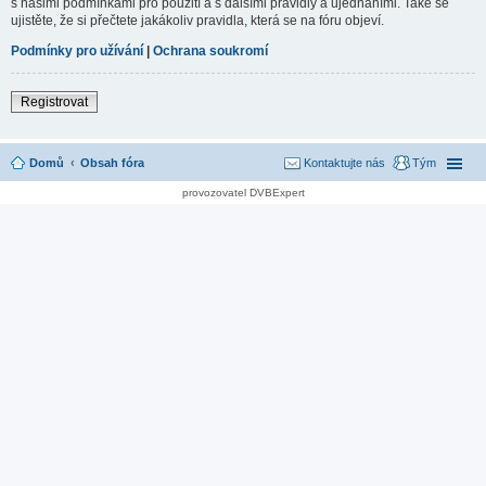
s našimi podmínkami pro použití a s dalšími pravidly a ujednáními. Také se
ujistěte, že si přečtete jakákoliv pravidla, která se na fóru objeví.
Podmínky pro užívání
|
Ochrana soukromí
Registrovat
Domů
Obsah fóra
Kontaktujte nás
Tým
provozovatel DVBExpert