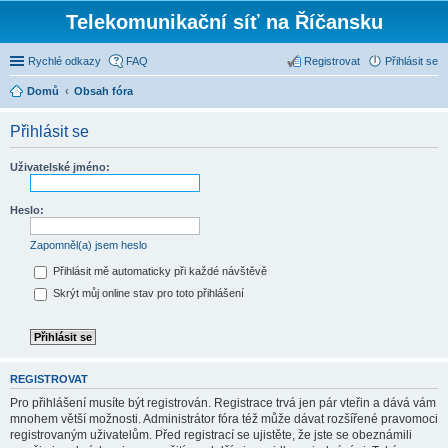
Telekomunikační síť na Říčansku
Rychlé odkazy
FAQ
Registrovat
Přihlásit se
Domů
Obsah fóra
Přihlásit se
Uživatelské jméno:
Heslo:
Zapomněl(a) jsem heslo
Přihlásit mě automaticky při každé návštěvě
Skrýt můj online stav pro toto přihlášení
REGISTROVAT
Pro přihlášení musíte být registrován. Registrace trvá jen pár vteřin a dává vám
mnohem větší možnosti. Administrátor fóra též může dávat rozšířené pravomoci
registrovaným uživatelům. Před registrací se ujistěte, že jste se obeznámili