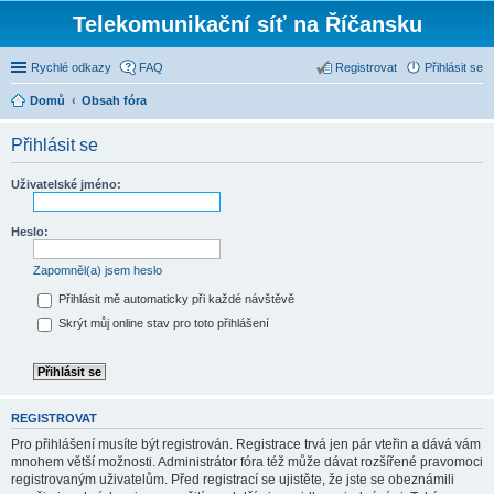
Telekomunikační síť na Říčansku
Rychlé odkazy
FAQ
Registrovat
Přihlásit se
Domů
Obsah fóra
Přihlásit se
Uživatelské jméno:
Heslo:
Zapomněl(a) jsem heslo
Přihlásit mě automaticky při každé návštěvě
Skrýt můj online stav pro toto přihlášení
REGISTROVAT
Pro přihlášení musíte být registrován. Registrace trvá jen pár vteřin a dává vám
mnohem větší možnosti. Administrátor fóra též může dávat rozšířené pravomoci
registrovaným uživatelům. Před registrací se ujistěte, že jste se obeznámili