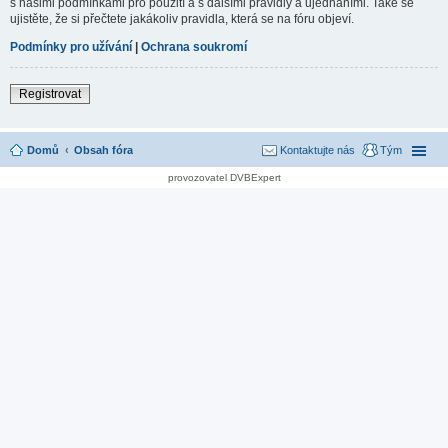
s našimi podmínkami pro použití a s dalšími pravidly a ujednáními. Také se
ujistěte, že si přečtete jakákoliv pravidla, která se na fóru objeví.
Podmínky pro užívání
|
Ochrana soukromí
Registrovat
Domů
Obsah fóra
Kontaktujte nás
Tým
provozovatel DVBExpert