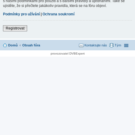
s našimi podmínkami pro použití a s dalšími pravidly a ujednáními. Také se
ujistěte, že si přečtete jakákoliv pravidla, která se na fóru objeví.
Podmínky pro užívání
|
Ochrana soukromí
Registrovat
Domů
Obsah fóra
Kontaktujte nás
Tým
provozovatel DVBExpert