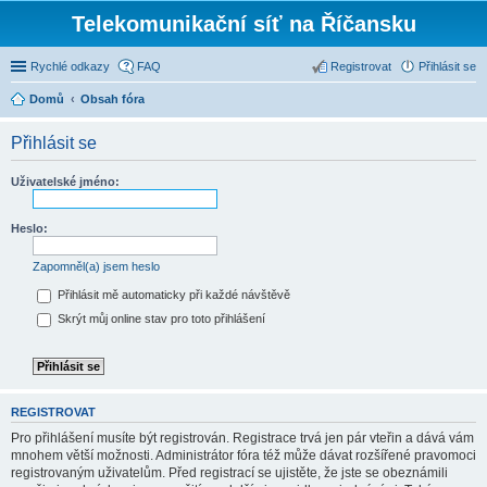
Telekomunikační síť na Říčansku
Rychlé odkazy
FAQ
Registrovat
Přihlásit se
Domů
Obsah fóra
Přihlásit se
Uživatelské jméno:
Heslo:
Zapomněl(a) jsem heslo
Přihlásit mě automaticky při každé návštěvě
Skrýt můj online stav pro toto přihlášení
REGISTROVAT
Pro přihlášení musíte být registrován. Registrace trvá jen pár vteřin a dává vám
mnohem větší možnosti. Administrátor fóra též může dávat rozšířené pravomoci
registrovaným uživatelům. Před registrací se ujistěte, že jste se obeznámili