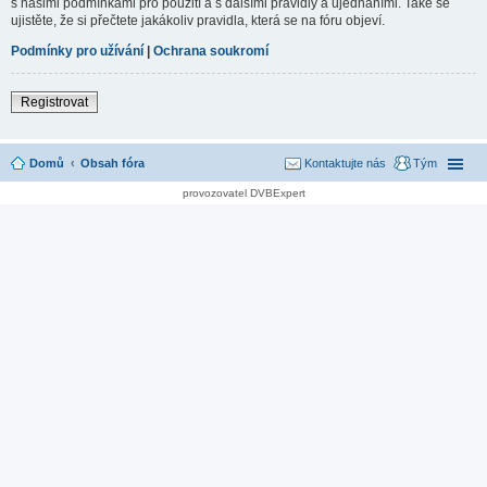
s našimi podmínkami pro použití a s dalšími pravidly a ujednáními. Také se
ujistěte, že si přečtete jakákoliv pravidla, která se na fóru objeví.
Podmínky pro užívání
|
Ochrana soukromí
Registrovat
Domů
Obsah fóra
Kontaktujte nás
Tým
provozovatel DVBExpert