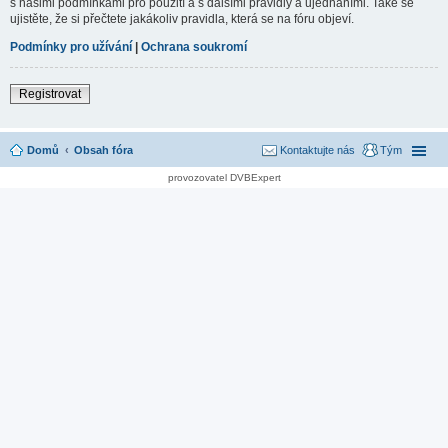
s našimi podmínkami pro použití a s dalšími pravidly a ujednáními. Také se
ujistěte, že si přečtete jakákoliv pravidla, která se na fóru objeví.
Podmínky pro užívání
|
Ochrana soukromí
Registrovat
Domů
Obsah fóra
Kontaktujte nás
Tým
provozovatel DVBExpert