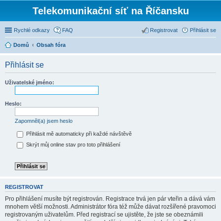
Telekomunikační síť na Říčansku
Rychlé odkazy
FAQ
Registrovat
Přihlásit se
Domů
Obsah fóra
Přihlásit se
Uživatelské jméno:
Heslo:
Zapomněl(a) jsem heslo
Přihlásit mě automaticky při každé návštěvě
Skrýt můj online stav pro toto přihlášení
REGISTROVAT
Pro přihlášení musíte být registrován. Registrace trvá jen pár vteřin a dává vám
mnohem větší možnosti. Administrátor fóra též může dávat rozšířené pravomoci
registrovaným uživatelům. Před registrací se ujistěte, že jste se obeznámili