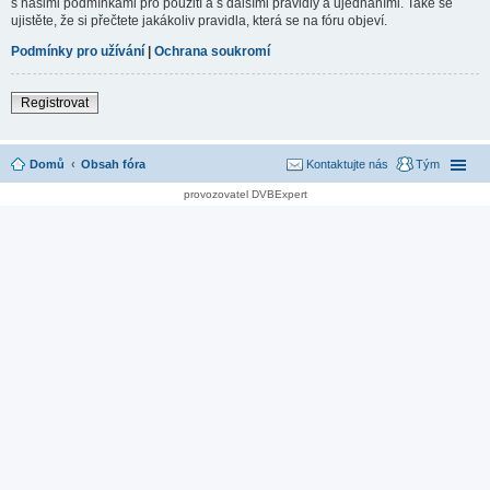
s našimi podmínkami pro použití a s dalšími pravidly a ujednáními. Také se
ujistěte, že si přečtete jakákoliv pravidla, která se na fóru objeví.
Podmínky pro užívání
|
Ochrana soukromí
Registrovat
Domů
Obsah fóra
Kontaktujte nás
Tým
provozovatel DVBExpert