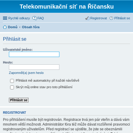
Telekomunikační síť na Říčansku
Rychlé odkazy
FAQ
Registrovat
Přihlásit se
Domů
Obsah fóra
Přihlásit se
Uživatelské jméno:
Heslo:
Zapomněl(a) jsem heslo
Přihlásit mě automaticky při každé návštěvě
Skrýt můj online stav pro toto přihlášení
REGISTROVAT
Pro přihlášení musíte být registrován. Registrace trvá jen pár vteřin a dává vám
mnohem větší možnosti. Administrátor fóra též může dávat rozšířené pravomoci
registrovaným uživatelům. Před registrací se ujistěte, že jste se obeznámili