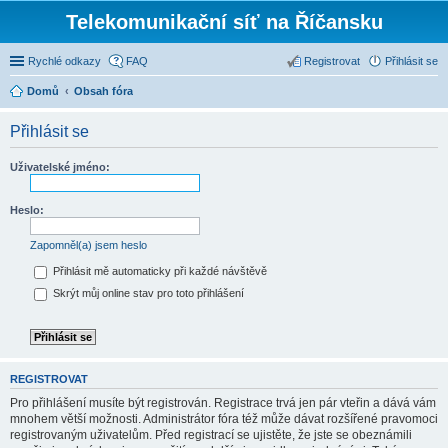
Telekomunikační síť na Říčansku
Rychlé odkazy
FAQ
Registrovat
Přihlásit se
Domů
Obsah fóra
Přihlásit se
Uživatelské jméno:
Heslo:
Zapomněl(a) jsem heslo
Přihlásit mě automaticky při každé návštěvě
Skrýt můj online stav pro toto přihlášení
REGISTROVAT
Pro přihlášení musíte být registrován. Registrace trvá jen pár vteřin a dává vám
mnohem větší možnosti. Administrátor fóra též může dávat rozšířené pravomoci
registrovaným uživatelům. Před registrací se ujistěte, že jste se obeznámili