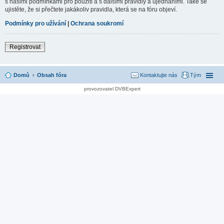
s našimi podmínkami pro použití a s dalšími pravidly a ujednáními. Také se
ujistěte, že si přečtete jakákoliv pravidla, která se na fóru objeví.
Podmínky pro užívání
|
Ochrana soukromí
Registrovat
Domů
Obsah fóra
Kontaktujte nás
Tým
provozovatel DVBExpert