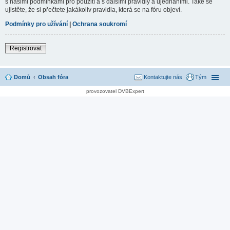
s našimi podmínkami pro použití a s dalšími pravidly a ujednáními. Také se
ujistěte, že si přečtete jakákoliv pravidla, která se na fóru objeví.
Podmínky pro užívání
|
Ochrana soukromí
Registrovat
Domů
Obsah fóra
Kontaktujte nás
Tým
provozovatel DVBExpert