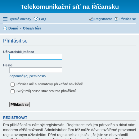
Telekomunikační síť na Říčansku
Rychlé odkazy
FAQ
Registrovat
Přihlásit se
Domů
Obsah fóra
Přihlásit se
Uživatelské jméno:
Heslo:
Zapomněl(a) jsem heslo
Přihlásit mě automaticky při každé návštěvě
Skrýt můj online stav pro toto přihlášení
REGISTROVAT
Pro přihlášení musíte být registrován. Registrace trvá jen pár vteřin a dává vám
mnohem větší možnosti. Administrátor fóra též může dávat rozšířené pravomoci
registrovaným uživatelům. Před registrací se ujistěte, že jste se obeznámili