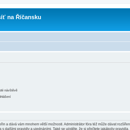
íť na Říčansku
ždé návštěvě
ihlášení
 vteřin a dává vám mnohem větší možnosti. Administrátor fóra též může dávat rozšíře
 s dalšími pravidly a ujednáními. Také se ujistěte, že si přečtete jakákoliv pravidla, 