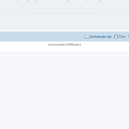
Kontaktujte nás
Tým
provozovatel DVBExpert