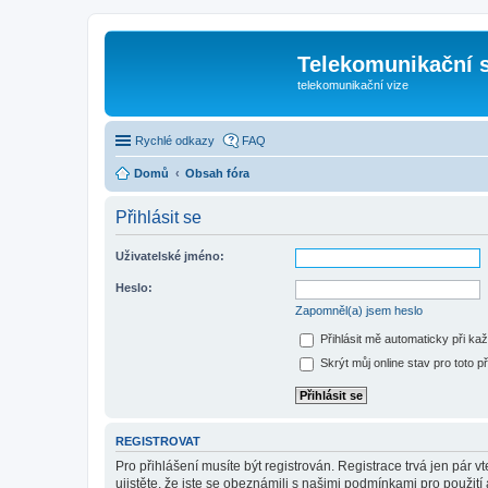
Telekomunikační s
telekomunikační vize
Rychlé odkazy
FAQ
Domů
Obsah fóra
Přihlásit se
Uživatelské jméno:
Heslo:
Zapomněl(a) jsem heslo
Přihlásit mě automaticky při ka
Skrýt můj online stav pro toto př
REGISTROVAT
Pro přihlášení musíte být registrován. Registrace trvá jen pár
ujistěte, že jste se obeznámili s našimi podmínkami pro použití a