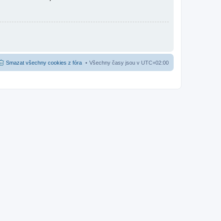
Smazat všechny cookies z fóra
Všechny časy jsou v
UTC+02:00