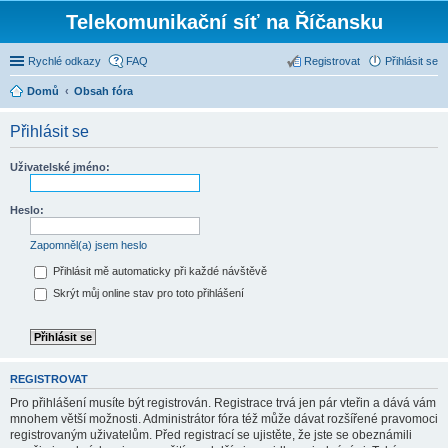
Telekomunikační síť na Říčansku
Rychlé odkazy
FAQ
Registrovat
Přihlásit se
Domů
Obsah fóra
Přihlásit se
Uživatelské jméno:
Heslo:
Zapomněl(a) jsem heslo
Přihlásit mě automaticky při každé návštěvě
Skrýt můj online stav pro toto přihlášení
REGISTROVAT
Pro přihlášení musíte být registrován. Registrace trvá jen pár vteřin a dává vám
mnohem větší možnosti. Administrátor fóra též může dávat rozšířené pravomoci
registrovaným uživatelům. Před registrací se ujistěte, že jste se obeznámili