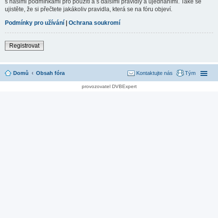
s našimi podmínkami pro použití a s dalšími pravidly a ujednáními. Také se
ujistěte, že si přečtete jakákoliv pravidla, která se na fóru objeví.
Podmínky pro užívání
|
Ochrana soukromí
Registrovat
Domů
Obsah fóra
Kontaktujte nás
Tým
provozovatel DVBExpert