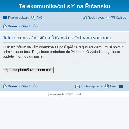
Telekomunikační síť na Říčansku
Rychlé odkazy
FAQ
Registrovat
Přihlásit se
Domů
Obsah fóra
Telekomunikační síť na Říčansku - Ochrana soukromí
Diskuzní fórum se vám odemkne až po úspěšné registraci kterou musí povolit
administrator fóra. Registrace proběhne do 24 hodin. O výsledku registrace
budete informováni mailem.
Zpět na přihlašovací formulář
Domů
Obsah fóra
Kontaktujte nás
Tým
provozovatel DVBExpert