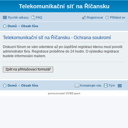
Telekomunikační síť na Říčansku
Rychlé odkazy
FAQ
Registrovat
Přihlásit se
Domů
Obsah fóra
Telekomunikační síť na Říčansku - Ochrana soukromí
Diskuzní fórum se vám odemkne až po úspěšné registraci kterou musí povolit
administrator fóra. Registrace proběhne do 24 hodin. O výsledku registrace
budete informováni mailem.
Zpět na přihlašovací formulář
Domů
Obsah fóra
Kontaktujte nás
Tým
provozovatel DVBExpert