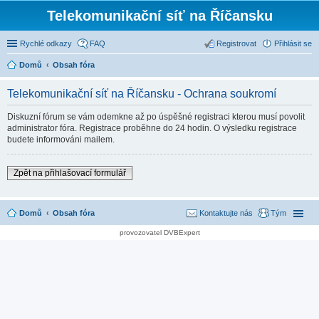
Telekomunikační síť na Říčansku
Rychlé odkazy
FAQ
Registrovat
Přihlásit se
Domů
Obsah fóra
Telekomunikační síť na Říčansku - Ochrana soukromí
Diskuzní fórum se vám odemkne až po úspěšné registraci kterou musí povolit
administrator fóra. Registrace proběhne do 24 hodin. O výsledku registrace
budete informováni mailem.
Zpět na přihlašovací formulář
Domů
Obsah fóra
Kontaktujte nás
Tým
provozovatel DVBExpert