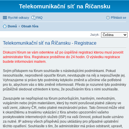
Telekomunikační síť na Říčansku
Rychlé odkazy
FAQ
Přihlásit se
Domů
Obsah fóra
Jazyk:
Telekomunikační síť na Říčansku - Registrace
Diskuzní fórum se vám odemkne až po úspěšné registraci kterou musí povolit
administrator fóra. Registrace proběhne do 24 hodin. O výsledku registrace
budete informováni mailem.
Svým přístupem na fórum souhlasíte s následujícími podmínkami. Pokud
nesouhlasíte, neprodleně opusťte fórum, nevstupujte na něj a nepoužívejte jej.
Vyhrazujeme si právo tyto podmínky kdykoliv změnit a učiníme vše potřebné
pro to, abychom vás o této změně informovali. Přesto je rozumné tyto podmínky
průběžně sledovat vzhledem k tomu, že používáním fóra s nimi souhlasíte.
Zavazujete se nepřispívat na fórum pohoršujícím, hanlivým, nevhodným,
vulgárním nebo jiným materiálem, který by mohl porušovat platné zákony ve
vaší zemi, zákony ČR, nebo platné mezinárodní právo. Tato činnost může vést
k okamžitému a trvalému vykázání z fóra a/nebo upozornění vašeho
poskytovatele internetových služeb (ISP) na vaši činnost, pokud bude uznáno
za nutné. IP adresy všech příspěvků jsou ukládány pro případné uplatnění
těchto opatření. Souhlasíte s tím, že administrátor má právo odstranit, upravit,