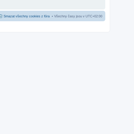
Smazat všechny cookies z fóra
Všechny časy jsou v
UTC+02:00