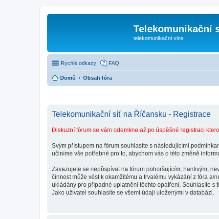
Telekomunikační s
telekomunikační vize
Rychlé odkazy
FAQ
Domů
Obsah fóra
Telekomunikační síť na Říčansku - Registrace
Diskuzní fórum se vám odemkne až po úspěšné registraci kterou
Svým přístupem na fórum souhlasíte s následujícími podmínkami
učiníme vše potřebné pro to, abychom vás o této změně informo
Zavazujete se nepřispívat na fórum pohoršujícím, hanlivým, n
činnost může vést k okamžitému a trvalému vykázání z fóra a/n
ukládány pro případné uplatnění těchto opatření. Souhlasíte s 
Jako uživatel souhlasíte se všemi údaji uloženými v databázi.