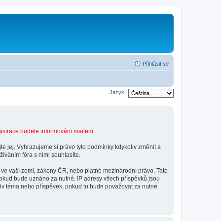
Přihlásit se
Jazyk:
gistrace budete informováni mailem.
e jej. Vyhrazujeme si právo tyto podmínky kdykoliv změnit a
íváním fóra s nimi souhlasíte.
 ve vaší zemi, zákony ČR, nebo platné mezinárodní právo. Tato
pokud bude uznáno za nutné. IP adresy všech příspěvků jsou
oliv téma nebo příspěvek, pokud to bude považovat za nutné.