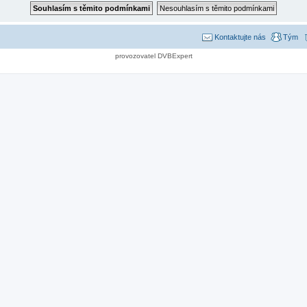
Kontaktujte nás
Tým
provozovatel DVBExpert