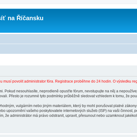
íť na Říčansku
 musí povolit administrator fóra. Registrace proběhne do 24 hodin. O výsledku re
. Pokud nesouhlasíte, neprodleně opusťte fórum, nevstupujte na něj a nepoužívejt
vali. Přesto je rozumné tyto podmínky průběžně sledovat vzhledem k tomu, že použ
evhodným, vulgárním nebo jiným materiálem, který by mohl porušovat platné zákony
ebo upozornění vašeho poskytovatele internetových služeb (ISP) na vaši činnost, 
tím, že administrátor má právo odstranit, upravit, přesunout nebo uzamknout jakék